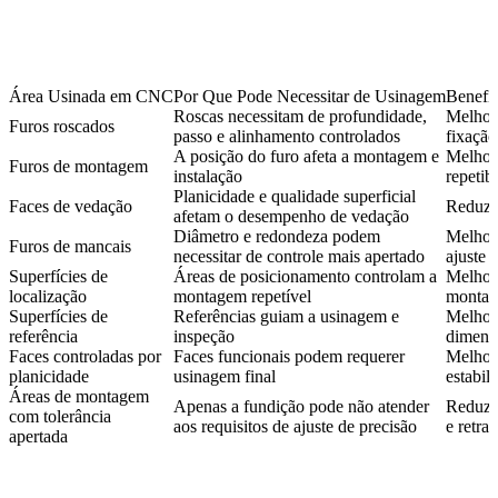
Área Usinada em CNC
Por Que Pode Necessitar de Usinagem
Benefí
Roscas necessitam de profundidade,
Melhora
Furos roscados
passo e alinhamento controlados
fixação
A posição do furo afeta a montagem e
Melhora
Furos de montagem
instalação
repetib
Planicidade e qualidade superficial
Faces de vedação
Reduz 
afetam o desempenho de vedação
Diâmetro e redondeza podem
Melhor
Furos de mancais
necessitar de controle mais apertado
ajuste
Superfícies de
Áreas de posicionamento controlam a
Melhora
localização
montagem repetível
monta
Superfícies de
Referências guiam a usinagem e
Melhora
referência
inspeção
dimens
Faces controladas por
Faces funcionais podem requerer
Melhora
planicidade
usinagem final
estabi
Áreas de montagem
Apenas a fundição pode não atender
Reduz 
com tolerância
aos requisitos de ajuste de precisão
e retra
apertada