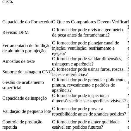
custo.
Capacidade do Fornecedor
O Que os Compradores Devem Verificar
P
R
O fornecedor pode revisar a geometria
Revisão DFM
m
da peça antes da ferramentaria?
a
O fornecedor pode planejar canal de
M
Ferramentaria de fundição
injeção, ventilação, resfriamento e
e
de alumínio por injeção
ejeção?
p
O fornecedor pode validar dimensões,
C
Amostras de teste
usinagem e aparência?
i
O fornecedor pode usinar furos, roscas,
M
Suporte de usinagem CNC
faces e referências?
f
O fornecedor pode gerenciar polimento,
Gestão de acabamento
R
pintura, revestimento e padrões de
superficial
c
aparência?
O fornecedor pode inspecionar
M
Capacidade de inspeção
dimensões críticas e superfícies visíveis?
d
R
O fornecedor pode provar a
Validação de pequeno lote
l
repetibilidade antes de grandes pedidos?
p
Controle de produção
O fornecedor pode manter qualidade
S
repetida
estável em pedidos futuros?
a