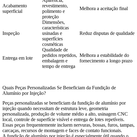
Aparência,
Acabamento
revestimento,
Melhora a aceitação final
superficial
polimento e
proteção
Dimensões,
características
Inspeção
usinadas e
Reduz disputas de qualidade
superfícies
cosméticas
Qualidade de
pedidos repetidos,
Melhora a estabilidade do
Entrega em lote
embalagem e
fornecimento a longo prazo
tempo de entrega
Quais Peças Personalizadas Se Beneficiam da Fundição de
Alumínio por Injeção?
Peças personalizadas se beneficiam da fundição de alumínio por
injeção quando necessitam de estrutura leve, geometria
personalizada, produção de volume médio a alto, usinagem CNC
local, controle de superfície visível e entrega de lotes repetíveis.
Essas peças frequentemente incluem nervuras, bossas, furos, tampas,
carcaças, recursos de montagem e faces de contato funcionais.
A fundição de alumínio por injeção é especialmente útil quando o