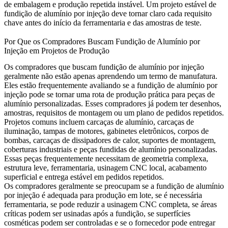
de embalagem e produção repetida instável. Um projeto estável de
fundição de alumínio por injeção deve tornar claro cada requisito
chave antes do início da ferramentaria e das amostras de teste.
Por Que os Compradores Buscam Fundição de Alumínio por
Injeção em Projetos de Produção
Os compradores que buscam fundição de alumínio por injeção
geralmente não estão apenas aprendendo um termo de manufatura.
Eles estão frequentemente avaliando se a fundição de alumínio por
injeção pode se tornar uma rota de produção prática para peças de
alumínio personalizadas. Esses compradores já podem ter desenhos,
amostras, requisitos de montagem ou um plano de pedidos repetidos.
Projetos comuns incluem carcaças de alumínio, carcaças de
iluminação, tampas de motores, gabinetes eletrônicos, corpos de
bombas, carcaças de dissipadores de calor, suportes de montagem,
coberturas industriais e peças fundidas de alumínio personalizadas.
Essas peças frequentemente necessitam de geometria complexa,
estrutura leve, ferramentaria, usinagem CNC local, acabamento
superficial e entrega estável em pedidos repetidos.
Os compradores geralmente se preocupam se a fundição de alumínio
por injeção é adequada para produção em lote, se é necessária
ferramentaria, se pode reduzir a usinagem CNC completa, se áreas
críticas podem ser usinadas após a fundição, se superfícies
cosméticas podem ser controladas e se o fornecedor pode entregar