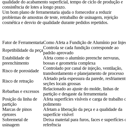
qualidade do acabamento superficial, tempo de ciclo de produção e
consistência de lotes a longo prazo.
Um bom plano de ferramentaria ajuda o fornecedor a reduzir
problemas de amostras de teste, retrabalho de usinagem, rejeição
cosmética e desvio de qualidade durante pedidos repetidos.
Fator de Ferramentaria
Como Afeta a Fundição de Alumínio por Injeç
Controla se cada fundição corresponde ao
Repetibilidade da peça
padrão aprovado
Estabilidade de
Afeta como o alumínio preenche nervuras,
preenchimento
bossas e geometria complexa
Controlado por canal de injeção, ventilação,
Risco de porosidade
transbordamento e planejamento de processo
Afetado pela espessura da parede, resfriamento
Risco de retração
seções locais grossas
Relacionado ao ajuste do molde, linhas de
Rebarbas e excessos
partição e desgaste da ferramentaria
Posição da linha de
Afeta superfícies visíveis e carga de trabalho d
partição
polimento
Marcas de pinos
Afetam a liberação da peça e a qualidade da
ejetores
superfície visível
Sobremetal de
Deixa material para furos, faces e superfícies d
usinagem
referência