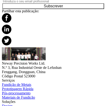
Subscrever
Partilhar esta publicação:
Neway Precision Works Ltd.
N.º 3, Rua Industrial Oeste de Lefushan
Fenggang, Dongguan, China
Código Postal 523000
Serviços
Fundição de Metais
Prototipagem Rápida
Pós-processamento
Materiais de Fundição
Soluções
Design