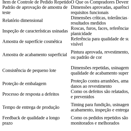
Item de Controle de Pedido Repetido
O Que os Compradores Devem 
Padrão de aprovação de amostra de
Dimensões aprovadas, aparência
teste
requisitos funcionais
Dimensões críticas, tolerâncias e
Relatório dimensional
resultados medidos
Roscas, furos, faces, referências
Inspeção de características usinadas
planicidade
Referência para qualidade de sup
Amostra de superfície cosmética
visível
Pintura aprovada, revestimento,
Amostra de acabamento superficial
ou padrão de cor
Dimensões repetidas, usinagem 
Consistência de pequeno lote
qualidade de acabamento superfi
Proteção contra arranhões, amas
Proteção de embalagem
danos ao revestimento
Como os defeitos são relatados, 
Processo de resposta a defeitos
e prevenidos
Timing para fundição, usinagem
Tempo de entrega de produção
acabamento, inspeção e entrega
Feedback de qualidade a longo
Como os pedidos repetidos são
prazo
monitorados e melhorados