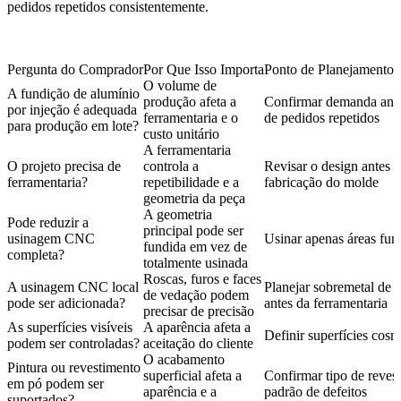
pedidos repetidos consistentemente.
Pergunta do Comprador
Por Que Isso Importa
Ponto de Planejamento 
O volume de
A fundição de alumínio
produção afeta a
Confirmar demanda anua
por injeção é adequada
ferramentaria e o
de pedidos repetidos
para produção em lote?
custo unitário
A ferramentaria
O projeto precisa de
controla a
Revisar o design antes 
ferramentaria?
repetibilidade e a
fabricação do molde
geometria da peça
A geometria
Pode reduzir a
principal pode ser
usinagem CNC
Usinar apenas áreas fun
fundida em vez de
completa?
totalmente usinada
Roscas, furos e faces
A usinagem CNC local
Planejar sobremetal de 
de vedação podem
pode ser adicionada?
antes da ferramentaria
precisar de precisão
As superfícies visíveis
A aparência afeta a
Definir superfícies cosm
podem ser controladas?
aceitação do cliente
O acabamento
Pintura ou revestimento
superficial afeta a
Confirmar tipo de reves
em pó podem ser
aparência e a
padrão de defeitos
suportados?