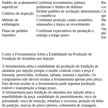
Padrão de acabamento
Confirmar revestimento, pintura,
Redu
superficial
polimento e limites de defeitos
cosm
Definir padrões de aceitação dimensionais
Cria
Critérios de inspeção
e cosméticos
apr
Método de
Confirmar proteção contra arranhões,
Man
embalagem
amassados e danos ao revestimento
da e
Supo
Plano de pedidos
Confirmar expectativas de produção e
plan
repetidos
entrega a longo prazo
forn
Como a Ferramentaria Afeta a Estabilidade da Produção de
Fundição de Alumínio por Injeção
A ferramentaria afeta a estabilidade da produção de fundição de
alumínio por injeção porque o molde controla como a peça é
formada, preenchida, resfriada, ejetada, usinada e repetida. Os
compradores não devem avaliar a ferramentaria apenas pelo preço.
Eles devem avaliar se a ferramentaria pode suportar produção
estável e manutenção a longo prazo.
A
ferramentaria para fundição de alumínio por injeção
afeta a
repetibilidade da peça, estabilidade de preenchimento, risco de
porosidade, risco de retração, rebarbas e excessos, posição da linha
de partição, marcas de pinos ejetores, sobremetal de usinagem,