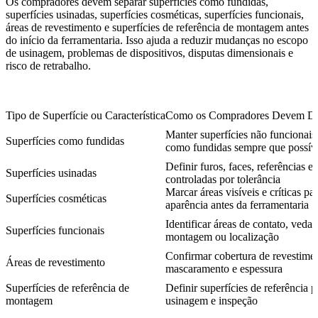
Os compradores devem separar superfícies como fundidas,
superfícies usinadas, superfícies cosméticas, superfícies funcionais,
áreas de revestimento e superfícies de referência de montagem antes
do início da ferramentaria. Isso ajuda a reduzir mudanças no escopo
de usinagem, problemas de dispositivos, disputas dimensionais e
risco de retrabalho.
Tipo de Superfície ou Característica
Como os Compradores Devem De
Manter superfícies não funcionais
Superfícies como fundidas
como fundidas sempre que possív
Definir furos, faces, referências e 
Superfícies usinadas
controladas por tolerância
Marcar áreas visíveis e críticas pa
Superfícies cosméticas
aparência antes da ferramentaria
Identificar áreas de contato, vedaç
Superfícies funcionais
montagem ou localização
Confirmar cobertura de revestime
Áreas de revestimento
mascaramento e espessura
Superfícies de referência de
Definir superfícies de referência p
montagem
usinagem e inspeção