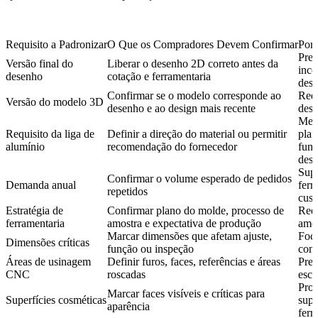
Requisito a Padronizar
O Que os Compradores Devem Confirmar
Por 
Prev
Versão final do
Liberar o desenho 2D correto antes da
inco
desenho
cotação e ferramentaria
desi
Confirmar se o modelo corresponde ao
Redu
Versão do modelo 3D
desenho e ao design mais recente
desi
Mel
Requisito da liga de
Definir a direção do material ou permitir
plan
alumínio
recomendação do fornecedor
fund
des
Supo
Confirmar o volume esperado de pedidos
Demanda anual
ferr
repetidos
cust
Estratégia de
Confirmar plano do molde, processo de
Redu
ferramentaria
amostra e expectativa de produção
amos
Marcar dimensões que afetam ajuste,
Foca
Dimensões críticas
função ou inspeção
cont
Áreas de usinagem
Definir furos, faces, referências e áreas
Pre
CNC
roscadas
esc
Prot
Marcar faces visíveis e críticas para
Superfícies cosméticas
supe
aparência
ferr