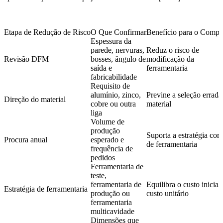
Etapa de Redução de Risco
O Que Confirmar
Benefício para o Compr
Espessura da
parede, nervuras,
Reduz o risco de
Revisão DFM
bosses, ângulo de
modificação da
saída e
ferramentaria
fabricabilidade
Requisito de
alumínio, zinco,
Previne a seleção errada
Direção do material
cobre ou outra
material
liga
Volume de
produção
Suporta a estratégia corr
Procura anual
esperado e
de ferramentaria
frequência de
pedidos
Ferramentaria de
teste,
ferramentaria de
Equilibra o custo inicial
Estratégia de ferramentaria
produção ou
custo unitário
ferramentaria
multicavidade
Dimensões que