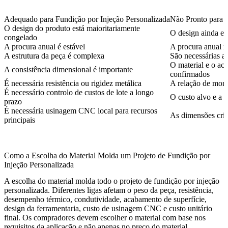
Adequado para Fundição por Injeção Personalizada
Não Pronto para F
O design do produto está maioritariamente
O design ainda es
congelado
A procura anual é estável
A procura anual n
A estrutura da peça é complexa
São necessárias a
O material e o ac
A consistência dimensional é importante
confirmados
É necessária resistência ou rigidez metálica
A relação de mont
É necessário controlo de custos de lote a longo
O custo alvo e a r
prazo
É necessária usinagem CNC local para recursos
As dimensões crít
principais
Como a Escolha do Material Molda um Projeto de Fundição por
Injeção Personalizada
A escolha do material molda todo o projeto de fundição por injeção
personalizada. Diferentes ligas afetam o peso da peça, resistência,
desempenho térmico, condutividade, acabamento de superfície,
design da ferramentaria, custo de usinagem CNC e custo unitário
final. Os compradores devem escolher o material com base nos
requisitos da aplicação e não apenas no preço do material.