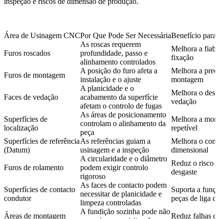
inspeção e riscos de dimensão de produção.
Área de Usinagem CNC
Por Que Pode Ser Necessária
Benefício para
As roscas requerem
Melhora a fiabi
Furos roscados
profundidade, passo e
fixação
alinhamento controlados
A posição do furo afeta a
Melhora a prec
Furos de montagem
instalação e o ajuste
montagem
A planicidade e o
Melhora o des
Faces de vedação
acabamento da superfície
vedação
afetam o controlo de fugas
As áreas de posicionamento
Superfícies de
Melhora a mon
controlam o alinhamento da
localização
repetível
peça
Superfícies de referência
As referências guiam a
Melhora o cont
(Datum)
usinagem e a inspeção
dimensional
A circularidade e o diâmetro
Reduz o risco d
Furos de rolamento
podem exigir controlo
desgaste
rigoroso
As faces de contacto podem
Superfícies de contacto
Suporta a funçã
necessitar de planicidade e
condutor
peças de liga d
limpeza controladas
A fundição sozinha pode não
Áreas de montagem
Reduz falhas 