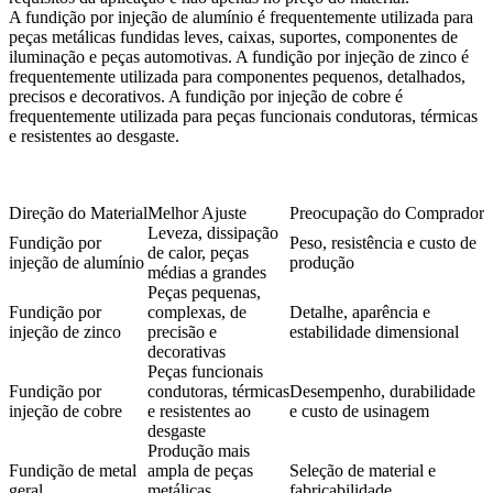
A
fundição por injeção de alumínio
é frequentemente utilizada para
peças metálicas fundidas leves, caixas, suportes, componentes de
iluminação e peças automotivas. A
fundição por injeção de zinco
é
frequentemente utilizada para componentes pequenos, detalhados,
precisos e decorativos. A
fundição por injeção de cobre
é
frequentemente utilizada para peças funcionais condutoras, térmicas
e resistentes ao desgaste.
Direção do Material
Melhor Ajuste
Preocupação do Comprador
Leveza, dissipação
Fundição por
Peso, resistência e custo de
de calor, peças
injeção de alumínio
produção
médias a grandes
Peças pequenas,
Fundição por
complexas, de
Detalhe, aparência e
injeção de zinco
precisão e
estabilidade dimensional
decorativas
Peças funcionais
Fundição por
condutoras, térmicas
Desempenho, durabilidade
injeção de cobre
e resistentes ao
e custo de usinagem
desgaste
Produção mais
Fundição de metal
ampla de peças
Seleção de material e
geral
metálicas
fabricabilidade