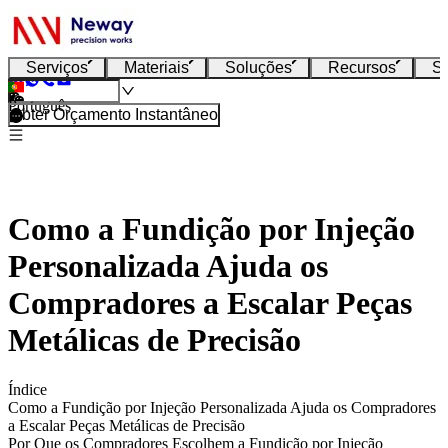
Serviços
Materiais
Soluções
Recursos
S
Português
Obter Orçamento Instantâneo
Como a Fundição por Injeção
Personalizada Ajuda os
Compradores a Escalar Peças
Metálicas de Precisão
Índice
Como a Fundição por Injeção Personalizada Ajuda os Compradores
a Escalar Peças Metálicas de Precisão
Por Que os Compradores Escolhem a Fundição por Injeção