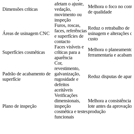
afetam o ajuste,
Melhora o foco no contr
Dimensões críticas
vedação,
de qualidade
movimento ou
inspeção
Furos, roscas,
Reduz o retrabalho de
faces, referências
Áreas de usinagem CNC
usinagem e alterações d
e superfícies de
custo
contacto
Faces visíveis e
Melhora o planeamento 
Superfícies cosméticas
críticas para a
ferramentaria e acabame
aparência
Cor,
revestimento,
Padrão de acabamento de
galvanização,
Reduz disputas de aparê
superfície
rugosidade e
defeitos
aceitáveis
Verificações
dimensionais,
Melhora a consistência 
Plano de inspeção
inspeção
lote antes da aprovação 
cosmética e testes
produção
funcionais