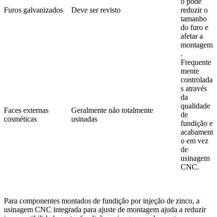
o pode
Furos galvanizados
Deve ser revisto
reduzir o
tamanho
do furo e
afetar a
montagem
.
Frequente
mente
controlada
s através
da
qualidade
Faces externas
Geralmente não totalmente
de
cosméticas
usinadas
fundição e
acabament
o em vez
de
usinagem
CNC.
Para componentes montados de fundição por injeção de zinco, a
usinagem CNC integrada para ajuste de montagem
ajuda a reduzir