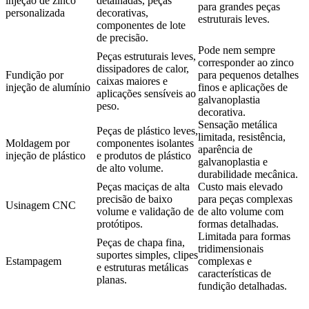
injeção de zinco
detalhadas, peças
para grandes peças
personalizada
decorativas,
estruturais leves.
componentes de lote
de precisão.
Pode nem sempre
Peças estruturais leves,
corresponder ao zinco
dissipadores de calor,
Fundição por
para pequenos detalhes
caixas maiores e
injeção de alumínio
finos e aplicações de
aplicações sensíveis ao
galvanoplastia
peso.
decorativa.
Sensação metálica
Peças de plástico leves,
limitada, resistência,
Moldagem por
componentes isolantes
aparência de
injeção de plástico
e produtos de plástico
galvanoplastia e
de alto volume.
durabilidade mecânica.
Peças maciças de alta
Custo mais elevado
precisão de baixo
para peças complexas
Usinagem CNC
volume e validação de
de alto volume com
protótipos.
formas detalhadas.
Limitada para formas
Peças de chapa fina,
tridimensionais
suportes simples, clipes
Estampagem
complexas e
e estruturas metálicas
características de
planas.
fundição detalhadas.