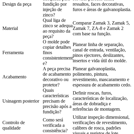
Design da peça
fundição por
ressaltos, faces decorativas,
injeção de
furos e áreas de galvanoplastia.
zinco?
Qual liga de
Comparar Zamak 3, Zamak 5,
zinco se adequa
Material
Zamak 7, ZA-8 e Zamak 2
ao requisito da
com base na função.
peça?
O molde pode
Planear linha de separação,
copiar detalhes
canal de entrada, ventilação,
Ferramenta
finos
pinos ejectores, deslizantes,
consistentement
insertos e vida útil do molde.
e?
A peça precisa
Planear galvanoplastia,
de acabamento
polimento, pintura,
Acabamento
decorativo ou
revestimento, mascaramento e
protetor?
espessura de acabamento cedo.
Quais
Definir roscas, furos,
características
características de localização,
Usinagem posterior
precisam de
áreas de dobradiça e
precisão após a
referências de montagem.
fundição?
Utilizar inspeção dimensional,
Como será
Controlo de
verificações de revestimento,
verificada a
qualidade
calibres de rosca, padrões
consistência?
visuais e registos de lote.