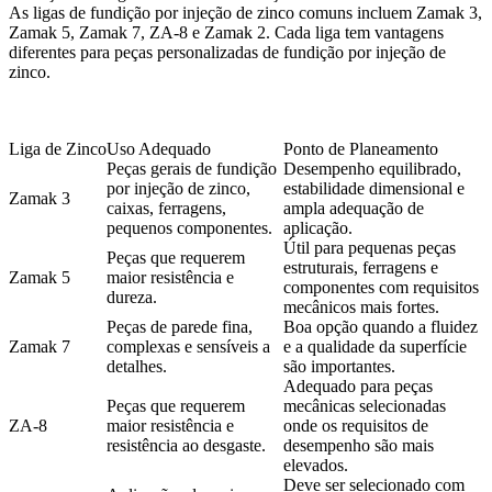
As
ligas de fundição por injeção de zinco
comuns incluem Zamak 3,
Zamak 5, Zamak 7, ZA-8 e Zamak 2. Cada liga tem vantagens
diferentes para peças personalizadas de fundição por injeção de
zinco.
Liga de Zinco
Uso Adequado
Ponto de Planeamento
Peças gerais de fundição
Desempenho equilibrado,
por injeção de zinco,
estabilidade dimensional e
Zamak 3
caixas, ferragens,
ampla adequação de
pequenos componentes.
aplicação.
Útil para pequenas peças
Peças que requerem
estruturais, ferragens e
Zamak 5
maior resistência e
componentes com requisitos
dureza.
mecânicos mais fortes.
Peças de parede fina,
Boa opção quando a fluidez
Zamak 7
complexas e sensíveis a
e a qualidade da superfície
detalhes.
são importantes.
Adequado para peças
Peças que requerem
mecânicas selecionadas
ZA-8
maior resistência e
onde os requisitos de
resistência ao desgaste.
desempenho são mais
elevados.
Deve ser selecionado com