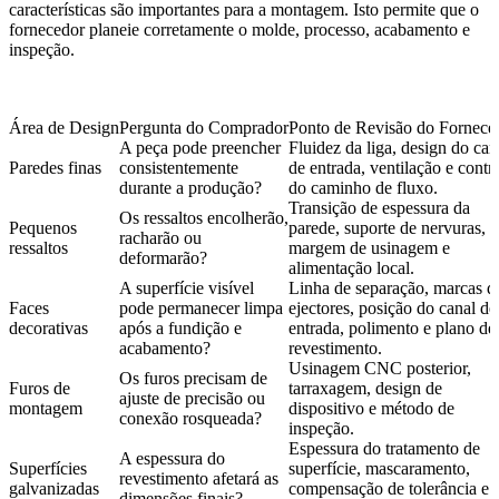
características são importantes para a montagem. Isto permite que o
fornecedor planeie corretamente o molde, processo, acabamento e
inspeção.
Área de Design
Pergunta do Comprador
Ponto de Revisão do Fornece
A peça pode preencher
Fluidez da liga, design do can
Paredes finas
consistentemente
de entrada, ventilação e contr
durante a produção?
do caminho de fluxo.
Transição de espessura da
Os ressaltos encolherão,
Pequenos
parede, suporte de nervuras,
racharão ou
ressaltos
margem de usinagem e
deformarão?
alimentação local.
A superfície visível
Linha de separação, marcas d
Faces
pode permanecer limpa
ejectores, posição do canal de
decorativas
após a fundição e
entrada, polimento e plano de
acabamento?
revestimento.
Usinagem CNC posterior,
Os furos precisam de
Furos de
tarraxagem, design de
ajuste de precisão ou
montagem
dispositivo e método de
conexão rosqueada?
inspeção.
Espessura do tratamento de
A espessura do
Superfícies
superfície, mascaramento,
revestimento afetará as
galvanizadas
compensação de tolerância e
dimensões finais?