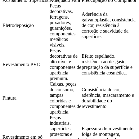
Acabamento Superficial
Adequado Para
Preocupação do Comprador
Peças
decorativas,
Aderência da
ferragens,
galvanoplastia, consistência
puxadores,
Eletrodeposição
de cor, resistência à
guarnições,
corrosão e suavidade da
componentes
superfície.
metálicos
visíveis.
Peças
decorativas de
Efeito espelhado,
alto nível e
resistência ao desgaste,
Revestimento PVD
componentes de
preparação da superfície e
aparência
consistência cosmética.
premium.
Caixas, peças
de consumo,
Consistência de cor,
tampas
aderência, mascaramento e
Pintura
coloridas e
durabilidade do
componentes de
revestimento.
aparência.
Peças
industriais,
superfícies
Espessura do revestimento,
protetoras e
folga de montagem,
Revestimento em pó