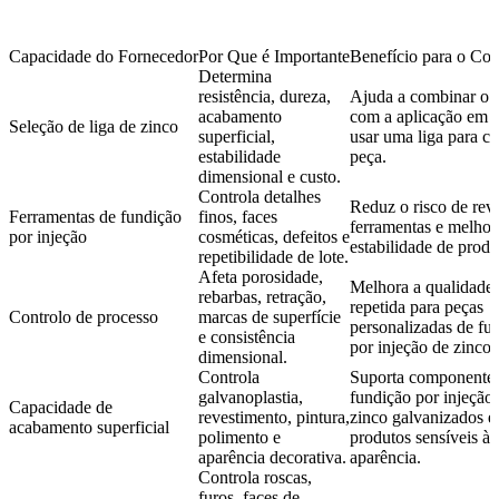
Capacidade do Fornecedor
Por Que é Importante
Benefício para o Co
Determina
resistência, dureza,
Ajuda a combinar o m
acabamento
com a aplicação em 
Seleção de liga de zinco
superficial,
usar uma liga para c
estabilidade
peça.
dimensional e custo.
Controla detalhes
Reduz o risco de rev
Ferramentas de fundição
finos, faces
ferramentas e melhor
por injeção
cosméticas, defeitos e
estabilidade de prod
repetibilidade de lote.
Afeta porosidade,
Melhora a qualidade
rebarbas, retração,
repetida para peças
Controlo de processo
marcas de superfície
personalizadas de fu
e consistência
por injeção de zinco.
dimensional.
Controla
Suporta componentes
galvanoplastia,
fundição por injeção
Capacidade de
revestimento, pintura,
zinco galvanizados e
acabamento superficial
polimento e
produtos sensíveis à
aparência decorativa.
aparência.
Controla roscas,
furos, faces de