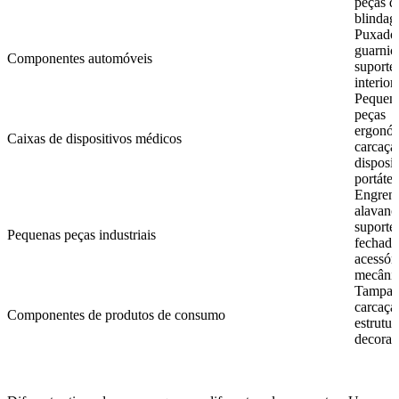
peças d
blindag
Puxador
guarniç
Componentes automóveis
suportes
interior
Pequena
peças
ergonóm
Caixas de dispositivos médicos
carcaça
disposit
portátei
Engren
alavanc
suportes
Pequenas peças industriais
fechadu
acessór
mecânic
Tampas,
carcaça
Componentes de produtos de consumo
estrutur
decorati