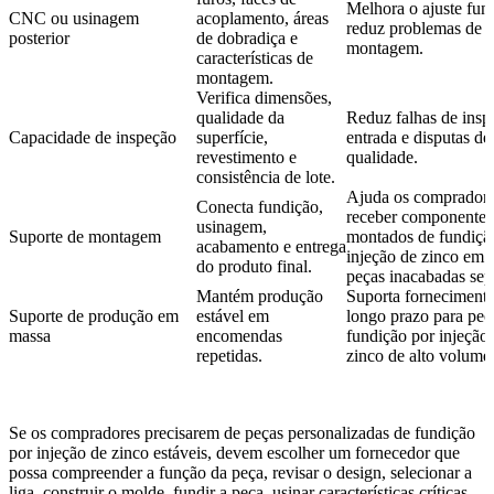
Melhora o ajuste fun
CNC ou usinagem
acoplamento, áreas
reduz problemas de
posterior
de dobradiça e
montagem.
características de
montagem.
Verifica dimensões,
qualidade da
Reduz falhas de insp
Capacidade de inspeção
superfície,
entrada e disputas de
revestimento e
qualidade.
consistência de lote.
Ajuda os compradore
Conecta fundição,
receber componentes
usinagem,
Suporte de montagem
montados de fundiçã
acabamento e entrega
injeção de zinco em 
do produto final.
peças inacabadas sep
Mantém produção
Suporta forneciment
Suporte de produção em
estável em
longo prazo para peç
massa
encomendas
fundição por injeção
repetidas.
zinco de alto volume
Se os compradores precisarem de peças personalizadas de fundição
por injeção de zinco estáveis, devem escolher um fornecedor que
possa compreender a função da peça, revisar o design, selecionar a
liga, construir o molde, fundir a peça, usinar características críticas,