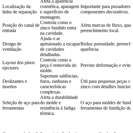
Afeta a aparência
Localização da
cosmética, aparagem
Importante para puxadores, 
linha de separação
e superfícies de
componentes decorativos.
montagem.
Controla como o
Posição do canal de
Afeta marcas de fluxo, quali
zinco fundido entra
entrada
preenchimento local.
na cavidade.
Ajuda o ar
Design de
aprisionado a escapar
Reduz porosidade, preenchi
ventilação
de cavidades
aparência.
detalhadas.
Controla como a
Layout dos pinos
peça é removida do
Previne deformação e evita 
ejectores
molde.
Suportam saliências,
Deslizantes e
furos, ranhuras e
Útil para pequenas peças co
insertos
características
zinco com detalhes funciona
complexas.
Afeta a durabilidade
Seleção de aço para
do molde e
O
aço para moldes de fund
ferramentas
resistência à fadiga
ferramentas de fundição dur
térmica.