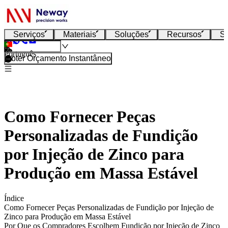
Serviços
Materiais
Soluções
Recursos
S
Português
Obter Orçamento Instantâneo
Como Fornecer Peças
Personalizadas de Fundição
por Injeção de Zinco para
Produção em Massa Estável
Índice
Como Fornecer Peças Personalizadas de Fundição por Injeção de
Zinco para Produção em Massa Estável
Por Que os Compradores Escolhem Fundição por Injeção de Zinco