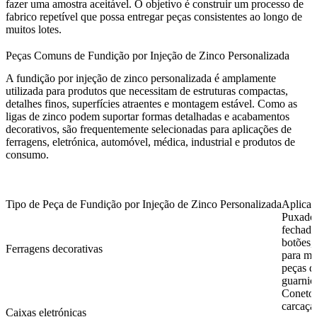
fazer uma amostra aceitável. O objetivo é construir um processo de
fabrico repetível que possa entregar peças consistentes ao longo de
muitos lotes.
Peças Comuns de Fundição por Injeção de Zinco Personalizada
A fundição por injeção de zinco personalizada é amplamente
utilizada para produtos que necessitam de estruturas compactas,
detalhes finos, superfícies atraentes e montagem estável. Como as
ligas de zinco podem suportar formas detalhadas e acabamentos
decorativos, são frequentemente selecionadas para aplicações de
ferragens, eletrónica, automóvel, médica, industrial e produtos de
consumo.
Tipo de Peça de Fundição por Injeção de Zinco Personalizada
Aplica
Puxador
fechadu
botões,
Ferragens decorativas
para mob
peças d
guarniç
Conetor
carcaça
Caixas eletrónicas