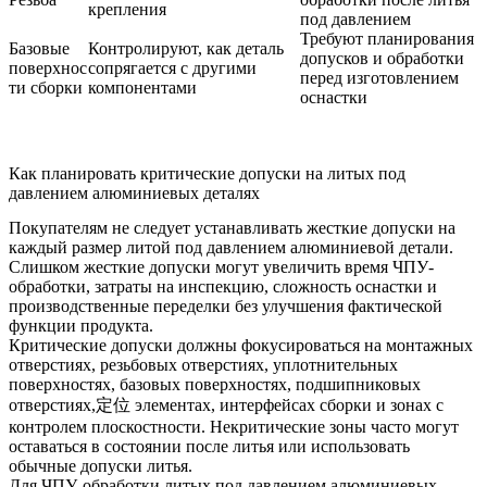
крепления
под давлением
Требуют планирования
Базовые
Контролируют, как деталь
допусков и обработки
поверхнос
сопрягается с другими
перед изготовлением
ти сборки
компонентами
оснастки
Как планировать критические допуски на литых под
давлением алюминиевых деталях
Покупателям не следует устанавливать жесткие допуски на
каждый размер литой под давлением алюминиевой детали.
Слишком жесткие допуски могут увеличить время ЧПУ-
обработки, затраты на инспекцию, сложность оснастки и
производственные переделки без улучшения фактической
функции продукта.
Критические допуски должны фокусироваться на монтажных
отверстиях, резьбовых отверстиях, уплотнительных
поверхностях, базовых поверхностях, подшипниковых
отверстиях,定位 элементах, интерфейсах сборки и зонах с
контролем плоскостности. Некритические зоны часто могут
оставаться в состоянии после литья или использовать
обычные допуски литья.
Для
ЧПУ-обработки литых под давлением алюминиевых