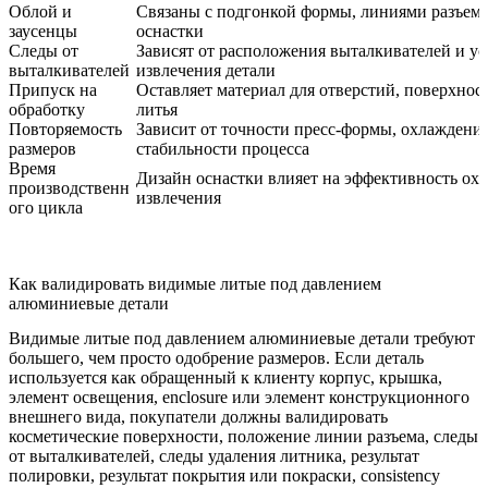
Облой и
Связаны с подгонкой формы, линиями разъема
заусенцы
оснастки
Следы от
Зависят от расположения выталкивателей и у
выталкивателей
извлечения детали
Припуск на
Оставляет материал для отверстий, поверхност
обработку
литья
Повторяемость
Зависит от точности пресс-формы, охлаждения
размеров
стабильности процесса
Время
Дизайн оснастки влияет на эффективность ох
производственн
извлечения
ого цикла
Как валидировать видимые литые под давлением
алюминиевые детали
Видимые литые под давлением алюминиевые детали требуют
большего, чем просто одобрение размеров. Если деталь
используется как обращенный к клиенту корпус, крышка,
элемент освещения, enclosure или элемент конструкционного
внешнего вида, покупатели должны валидировать
косметические поверхности, положение линии разъема, следы
от выталкивателей, следы удаления литника, результат
полировки, результат покрытия или покраски, consistency