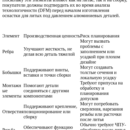
покупатели должны подтвердить их во время анализа
технологичности (DFM) перед началом
изготовления
оснастки для литых под давлением алюминиевых деталей
.
Элемент
Производственная ценность
Риск планирования
Могут вызвать
проблемы с
Улучшают жесткость, не
Ребра
заполнением или
делая всю деталь тяжелой
усадкой при плохом
дизайне
Могут создавать
Поддерживают винты,
Бобышки
толстые сечения и
вставки и точки сборки
локальную усадку
Требуют припуска на
Монтажн
Помогают детали
обработку и
ые
соединяться с другими
планирования
элементы
компонентами
допусков
Могут потребовать
Поддерживают крепление,
сверления, нарезания
Отверстия
позиционирование или
резьбы или расточки
сборку
после литья
Обычно требуют ЧПУ-
Обеспечивают функцию
Резьба
обработки после литья