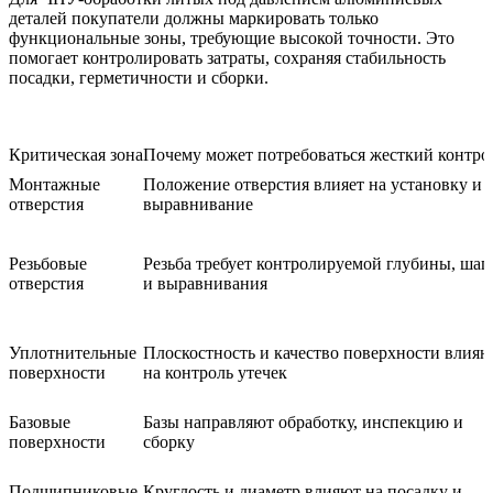
деталей
покупатели должны маркировать только
функциональные зоны, требующие высокой точности. Это
помогает контролировать затраты, сохраняя стабильность
посадки, герметичности и сборки.
Критическая зона
Почему может потребоваться жесткий контро
Монтажные
Положение отверстия влияет на установку и
отверстия
выравнивание
Резьбовые
Резьба требует контролируемой глубины, шаг
отверстия
и выравнивания
Уплотнительные
Плоскостность и качество поверхности влияю
поверхности
на контроль утечек
Базовые
Базы направляют обработку, инспекцию и
поверхности
сборку
Подшипниковые
Круглость и диаметр влияют на посадку и