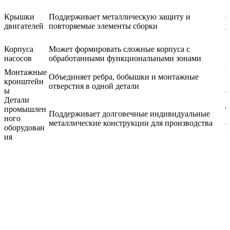
П
Крышки
Поддерживает металлическую защиту и
о
двигателей
повторяемые элементы сборки
у
п
У
Корпуса
Может формировать сложные корпуса с
п
насосов
обработанными функциональными зонами
и
Монтажные
Н
Объединяет ребра, бобышки и монтажные
кронштейн
и
отверстия в одной детали
ы
о
Детали
Д
промышлен
Поддерживает долговечные индивидуальные
п
ного
металлические конструкции для производства
с
оборудован
к
ия