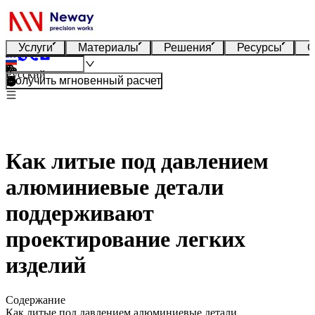
Услуги
Материалы
Решения
Ресурсы
О
Русский
Получить мгновенный расчет
Как литые под давлением
алюминиевые детали
поддерживают
проектирование легких
изделий
Содержание
Как литые под давлением алюминиевые детали