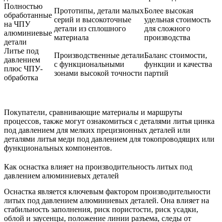
Полностью
Прототипы, детали малых
Более высокая
обработанные
серий и высокоточные
удельная стоимость
на ЧПУ
детали из сплошного
для сложного
алюминиевые
материала
производства
детали
Литье под
Производственные детали
Баланс стоимости,
давлением
с функциональными
функции и качества
плюс ЧПУ-
зонами высокой точности
партий
обработка
Покупатели, сравнивающие материалы и маршруты
процессов, также могут ознакомиться с
деталями литья цинка
под давлением
для мелких прецизионных деталей или
деталями литья меди под давлением
для токопроводящих или
функциональных компонентов.
Как оснастка влияет на производительность литых под
давлением алюминиевых деталей
Оснастка является ключевым фактором производительности
литых под давлением алюминиевых деталей. Она влияет на
стабильность заполнения, риск пористости, риск усадки,
облой и заусенцы, положение линии разъема, следы от