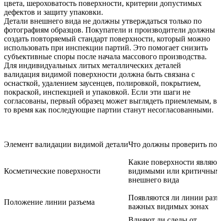
цвета, шероховатость поверхности, критерии допустимых
дефектов и защиту упаковки.
Детали внешнего вида не должны утверждаться только по
фотографиям образцов. Покупатели и производители должны
создать повторяемый стандарт поверхности, который можно
использовать при инспекции партий. Это помогает снизить
субъективные споры после начала массового производства.
Для
индивидуальных литых металлических деталей
валидация видимой поверхности должна быть связана с
оснасткой, удалением заусенцев, полировкой, покрытием,
покраской, инспекцией и упаковкой. Если эти шаги не
согласованы, первый образец может выглядеть приемлемым, в
то время как последующие партии станут несогласованными.
Элемент валидации видимой детали
Что должны проверить по
Какие поверхности являют
Косметические поверхности
видимыми или критичным
внешнего вида
Появляются ли линии разъ
Положение линии разъема
важных видимых зонах
Влияют ли следы от