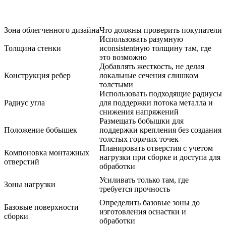
Зона облегченного дизайна
Что должны проверить покупатели
Р
Использовать разумную
У
Толщина стенки
иconsistentную толщину там, где
с
это возможно
Добавлять жесткость, не делая
П
Конструкция ребер
локальные сечения слишком
с
толстыми
л
Использовать подходящие радиусы
Радиус угла
для поддержки потока металла и
с
снижения напряжений
Размещать бобышки для
У
Положение бобышек
поддержки крепления без создания
п
толстых горячих точек
с
Планировать отверстия с учетом
Н
Компоновка монтажных
нагрузки при сборке и доступа для
в
отверстий
обработки
п
Усиливать только там, где
Зоны нагрузки
требуется прочность
Определить базовые зоны до
Базовые поверхности
Н
изготовления оснастки и
сборки
и
обработки