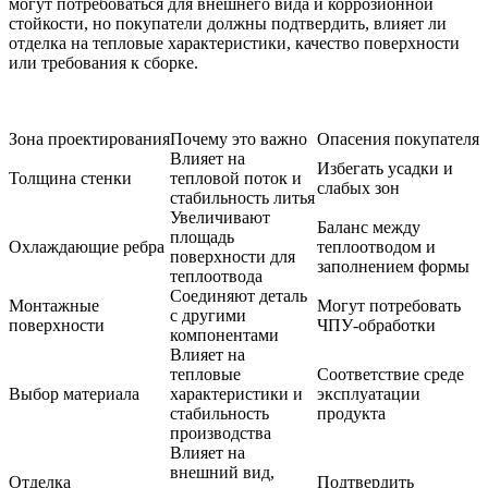
могут потребоваться для внешнего вида и коррозионной
стойкости, но покупатели должны подтвердить, влияет ли
отделка на тепловые характеристики, качество поверхности
или требования к сборке.
Зона проектирования
Почему это важно
Опасения покупателя
Влияет на
Избегать усадки и
Толщина стенки
тепловой поток и
слабых зон
стабильность литья
Увеличивают
Баланс между
площадь
Охлаждающие ребра
теплоотводом и
поверхности для
заполнением формы
теплоотвода
Соединяют деталь
Монтажные
Могут потребовать
с другими
поверхности
ЧПУ-обработки
компонентами
Влияет на
тепловые
Соответствие среде
Выбор материала
характеристики и
эксплуатации
стабильность
продукта
производства
Влияет на
внешний вид,
Отделка
Подтвердить