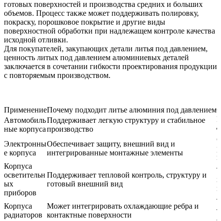
готовых поверхностей и производства средних и больших
объемов. Процесс также может поддерживать полировку,
покраску, порошковое покрытие и другие виды
поверхностной обработки при надлежащем контроле качества
исходной отливки.
Для покупателей, закупающих
детали литья под давлением
,
ценность литых под давлением алюминиевых деталей
заключается в сочетании гибкости проектирования продукции
с повторяемым производством.
Применение
Почему подходит литье алюминия под давлением
О
П
Автомобиль
Поддерживает легкую структуру и стабильное
ные корпуса
производство
性
С
Электронны
Обеспечивает защиту, внешний вид и
р
е корпуса
интегрированные монтажные элементы
п
Корпуса
Т
осветительн
Поддерживает тепловой контроль, структуру и
х
ых
готовый внешний вид
к
приборов
Т
Корпуса
Может интегрировать охлаждающие ребра и
т
радиаторов
контактные поверхности
о