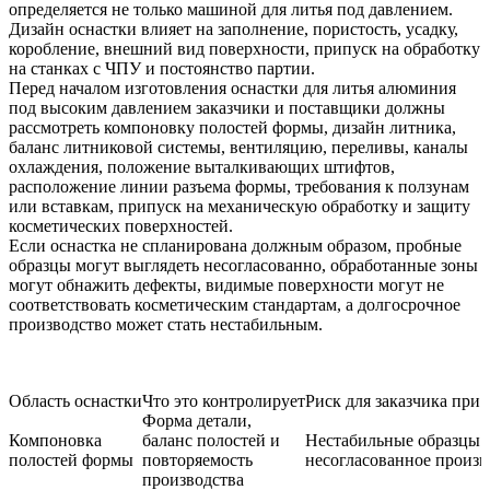
определяется не только машиной для литья под давлением.
Дизайн оснастки влияет на заполнение, пористость, усадку,
коробление, внешний вид поверхности, припуск на обработку
на станках с ЧПУ и постоянство партии.
Перед началом
изготовления оснастки для литья алюминия
под высоким давлением
заказчики и поставщики должны
рассмотреть компоновку полостей формы, дизайн литника,
баланс литниковой системы, вентиляцию, переливы, каналы
охлаждения, положение выталкивающих штифтов,
расположение линии разъема формы, требования к ползунам
или вставкам, припуск на механическую обработку и защиту
косметических поверхностей.
Если оснастка не спланирована должным образом, пробные
образцы могут выглядеть несогласованно, обработанные зоны
могут обнажить дефекты, видимые поверхности могут не
соответствовать косметическим стандартам, а долгосрочное
производство может стать нестабильным.
Область оснастки
Что это контролирует
Риск для заказчика при 
Форма детали,
Компоновка
баланс полостей и
Нестабильные образцы 
полостей формы
повторяемость
несогласованное произв
производства