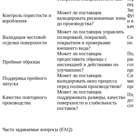
пер
Защ
Может ли поставщик
Контроль пористости и
фун
валидировать рискованные зоны
коробления
и к
до производства?
кач
Может ли поставщик управлять
Валидация чистовой
полировкой, покраской,
Сни
отделки поверхности
покрытием и проверками
по 
внешнего вида?
Может ли поставщик
Под
предоставить образцы с
ран
Пробные образцы
инспекцией и действиями по
гот
улучшению?
про
Может ли поставщик
Сни
Поддержка пробного
валидировать окно процесса
мас
запуска
перед полным производством?
про
Может ли поставщик
Под
Качество повторного
поддерживать размеры, качество
дол
производства
поверхности и стабильность
сот
поставок?
Часто задаваемые вопросы (FAQ)