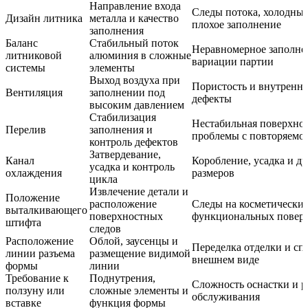
Направление входа
Следы потока, холодные
Дизайн литника
металла и качество
плохое заполнение
заполнения
Баланс
Стабильный поток
Неравномерное заполне
литниковой
алюминия в сложные
вариации партии
системы
элементы
Выход воздуха при
Пористость и внутренн
Вентиляция
заполнении под
дефекты
высоким давлением
Стабилизация
Нестабильная поверхнос
Перелив
заполнения и
проблемы с повторяемо
контроль дефектов
Затвердевание,
Канал
Коробление, усадка и д
усадка и контроль
охлаждения
размеров
цикла
Извлечение детали и
Положение
расположение
Следы на косметически
выталкивающего
поверхностных
функциональных повер
штифта
следов
Расположение
Облой, заусенцы и
Переделка отделки и сп
линии разъема
размещение видимой
внешнем виде
формы
линии
Требование к
Поднутрения,
Сложность оснастки и р
ползуну или
сложные элементы и
обслуживания
вставке
функция формы