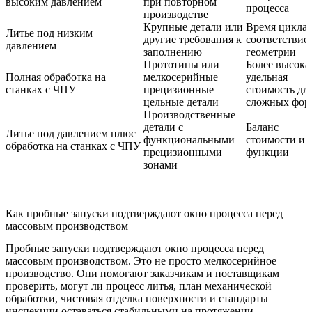
высоким давлением
при повторном
процесса
производстве
Крупные детали или
Время цикла 
Литье под низким
другие требования к
соответствие
давлением
заполнению
геометрии
Прототипы или
Более высока
Полная обработка на
мелкосерийные
удельная
станках с ЧПУ
прецизионные
стоимость дл
цельные детали
сложных фор
Производственные
детали с
Баланс
Литье под давлением плюс
функциональными
стоимости и
обработка на станках с ЧПУ
прецизионными
функции
зонами
Как пробные запуски подтверждают окно процесса перед
массовым производством
Пробные запуски подтверждают окно процесса перед
массовым производством. Это не просто мелкосерийное
производство. Они помогают заказчикам и поставщикам
проверить, могут ли процесс литья, план механической
обработки, чистовая отделка поверхности и стандарты
инспекции оставаться стабильными на протяжении