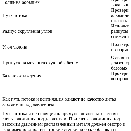
Толщина бобышек
локальны
Проверит
Путь потока
алюминий
полость
Использо
Радиус скругления углов
радиусы 
снижения
Подтверд
Угол уклона
из формы
Оставить 
Припуск на механическую обработку
для отвер
базовых 
Проверит
Баланс охлаждения
контроль 
Как путь потока и вентиляция влияют на качество литья
алюминия под давлением
Путь потока и вентиляция напрямую влияют на качество
литья алюминия под давлением. При литье алюминия под
высоким давлением расплавленный металл должен быстро и
равномерно заполнять тонкие стенки, ребра, бобышки и