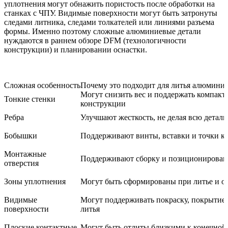
уплотнения могут обнажить пористость после обработки на
станках с ЧПУ. Видимые поверхности могут быть затронуты
следами литника, следами толкателей или линиями разъема
формы. Именно поэтому сложные алюминиевые детали
нуждаются в раннем обзоре DFM (технологичности
конструкции) и планировании оснастки.
Сложная особенность
Почему это подходит для литья алюмини
Могут снизить вес и поддержать компак
Тонкие стенки
конструкции
Ребра
Улучшают жесткость, не делая всю деталь
Бобышки
Поддерживают винты, вставки и точки к
Монтажные
Поддерживают сборку и позиционирован
отверстия
Зоны уплотнения
Могут быть сформированы при литье и о
Видимые
Могут поддерживать покраску, покрытие
поверхности
литья
Плоские контактные
Могут быть отлиты близкими к конечной