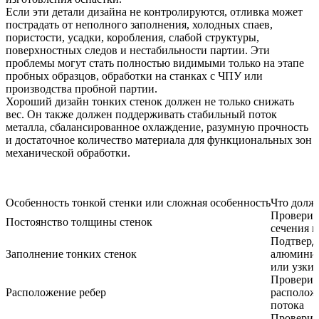
Если эти детали дизайна не контролируются, отливка может
пострадать от неполного заполнения, холодных спаев,
пористости, усадки, коробления, слабой структуры,
поверхностных следов и нестабильности партии. Эти
проблемы могут стать полностью видимыми только на этапе
пробных образцов, обработки на станках с ЧПУ или
производства пробной партии.
Хороший дизайн тонких стенок должен не только снижать
вес. Он также должен поддерживать стабильный поток
металла, сбалансированное охлаждение, разумную прочность
и достаточное количество материала для функциональных зон
механической обработки.
Особенность тонкой стенки или сложная особенность
Что долж
Проверит
Постоянство толщины стенок
сечения 
Подтверд
Заполнение тонких стенок
алюминий
или узки
Проверит
Расположение ребер
располож
потока
Проверит