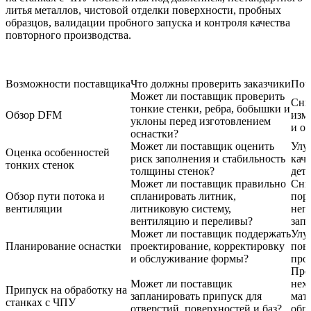
литья металлов, чистовой отделки поверхности, пробных
образцов, валидации пробного запуска и контроля качества
повторного производства.
Возможности поставщика
Что должны проверить заказчики
Поч
Может ли поставщик проверить
Сни
тонкие стенки, ребра, бобышки и
Обзор DFM
изм
уклоны перед изготовлением
и от
оснастки?
Может ли поставщик оценить
Улу
Оценка особенностей
риск заполнения и стабильность
кач
тонких стенок
толщины стенок?
дет
Может ли поставщик правильно
Сни
Обзор пути потока и
спланировать литник,
пор
вентиляции
литниковую систему,
неп
вентиляцию и переливы?
зап
Может ли поставщик поддержать
Улу
Планирование оснастки
проектирование, корректировку
пов
и обслуживание формы?
про
Пре
Может ли поставщик
нех
Припуск на обработку на
запланировать припуск для
мат
станках с ЧПУ
отверстий, поверхностей и баз?
обр