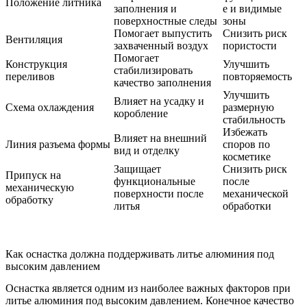
Положение литника
заполнения и
е и видимые
поверхностные следы
зоны
Помогает выпустить
Снизить риск
Вентиляция
захваченный воздух
пористости
Помогает
Конструкция
Улучшить
стабилизировать
переливов
повторяемость
качество заполнения
Улучшить
Влияет на усадку и
Схема охлаждения
размерную
коробление
стабильность
Избежать
Влияет на внешний
Линия разъема формы
споров по
вид и отделку
косметике
Защищает
Снизить риск
Припуск на
функциональные
после
механическую
поверхности после
механической
обработку
литья
обработки
Как оснастка должна поддерживать литье алюминия под
высоким давлением
Оснастка является одним из наиболее важных факторов при
литье алюминия под высоким давлением. Конечное качество