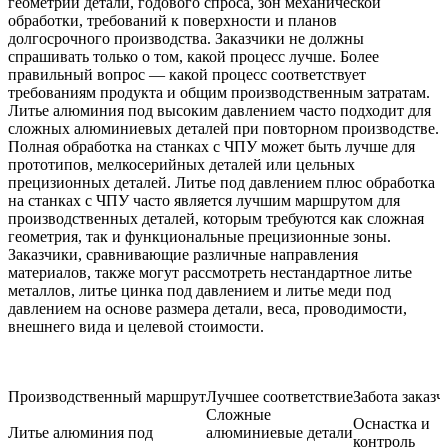
геометрии детали, годового спроса, зон механической
обработки, требований к поверхности и планов
долгосрочного производства. Заказчики не должны
спрашивать только о том, какой процесс лучше. Более
правильный вопрос — какой процесс соответствует
требованиям продукта и общим производственным затратам.
Литье алюминия под высоким давлением часто подходит для
сложных алюминиевых деталей при повторном производстве.
Полная обработка на станках с ЧПУ может быть лучше для
прототипов, мелкосерийных деталей или цельных
прецизионных деталей. Литье под давлением плюс обработка
на станках с ЧПУ часто является лучшим маршрутом для
производственных деталей, которым требуются как сложная
геометрия, так и функциональные прецизионные зоны.
Заказчики, сравнивающие различные направления
материалов, также могут рассмотреть
нестандартное литье
металлов
,
литье цинка под давлением
и
литье меди под
давлением
на основе размера детали, веса, проводимости,
внешнего вида и целевой стоимости.
Производственный маршрут
Лучшее соответствие
Забота заказч
Сложные
Оснастка и
Литье алюминия под
алюминиевые детали
контроль