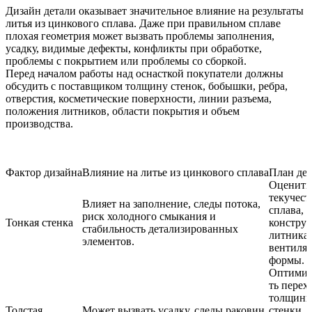
Дизайн детали оказывает значительное влияние на результаты
литья из цинкового сплава. Даже при правильном сплаве
плохая геометрия может вызвать проблемы заполнения,
усадку, видимые дефекты, конфликты при обработке,
проблемы с покрытием или проблемы со сборкой.
Перед началом работы над оснасткой покупатели должны
обсудить с поставщиком толщину стенок, бобышки, ребра,
отверстия, косметические поверхности, линии разъема,
положения литников, области покрытия и объем
производства.
Фактор дизайна
Влияние на литье из цинкового сплава
План де
Оценить
текучест
Влияет на заполнение, следы потока,
сплава,
риск холодного смыкания и
Тонкая стенка
констру
стабильность детализированных
литника
элементов.
вентиля
формы.
Оптимиз
ть перех
толщин
Толстая
Может вызвать усадку, следы раковин,
стенки,