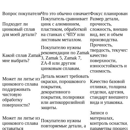
Вопрос покупателя
Что это обычно означает
Фокус планировани
Покупатель сравнивает
Размер детали,
Подходит ли
цинк с алюминием,
прочность,
цинковый сплав
пластиком, обработкой
сложность, внешни
для моей детали?
на станках с ЧПУ или
вид, вес и объем
листовым металлом.
производства.
Прочность,
Покупателю нужны
твердость, текучест
рекомендации по Zamak
Какой сплав Zamak
качество
3, Zamak 5, Zamak 7,
мне выбрать?
поверхности,
ZA-8 или другим
износостойкость и
цинковым сплавам.
стоимость.
Деталь может требовать
Может ли литье из
окраски, порошкового
Качество базовой
цинкового сплава
покрытия,
отливки, толщина
поддерживать
декоративного
отделки, адгезия,
чистовую
покрытия, полировки
стандарт внешнего
обработку
или антикоррозийной
вида и упаковка.
поверхности?
защиты.
Записи о
Может ли литье из
материалах,
Покупателю нужны
цинкового сплава
контроль оснастки,
повторяемые детали, а
оставаться
параметры процесса