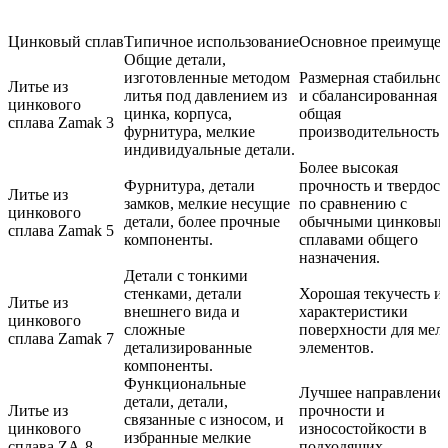
Цинковый сплав
Типичное использование
Основное преимущес
Общие детали,
изготовленные методом
Размерная стабильно
Литье из
литья под давлением из
и сбалансированная
цинкового
цинка, корпуса,
общая
сплава Zamak 3
фурнитура, мелкие
производительность.
индивидуальные детали.
Более высокая
Фурнитура, детали
прочность и твердост
Литье из
замков, мелкие несущие
по сравнению с
цинкового
детали, более прочные
обычными цинковы
сплава Zamak 5
компоненты.
сплавами общего
назначения.
Детали с тонкими
стенками, детали
Хорошая текучесть и
Литье из
внешнего вида и
характеристики
цинкового
сложные
поверхности для мел
сплава Zamak 7
детализированные
элементов.
компоненты.
Функциональные
Лучшее направление 
детали, детали,
Литье из
прочности и
связанные с износом, и
цинкового
износостойкости в
избранные мелкие
сплава ZA-8
подходящих