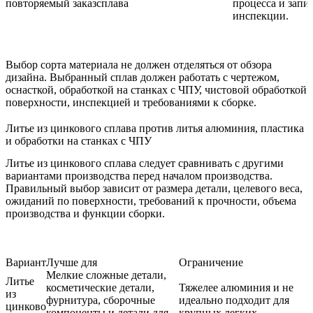
повторяемый заказ
сплава
процесса и запи
инспекции.
Выбор сорта материала не должен отделяться от обзора
дизайна. Выбранный сплав должен работать с чертежом,
оснасткой, обработкой на станках с ЧПУ, чистовой обработкой
поверхности, инспекцией и требованиями к сборке.
Литье из цинкового сплава против литья алюминия, пластика
и обработки на станках с ЧПУ
Литье из цинкового сплава следует сравнивать с другими
вариантами производства перед началом производства.
Правильный выбор зависит от размера детали, целевого веса,
ожиданий по поверхности, требований к прочности, объема
производства и функции сборки.
Вариант
Лучше для
Ограничение
Мелкие сложные детали,
Литье
косметические детали,
Тяжелее алюминия и не
из
фурнитура, сборочные
идеально подходит для
цинково
компоненты и детали для
крупных легких