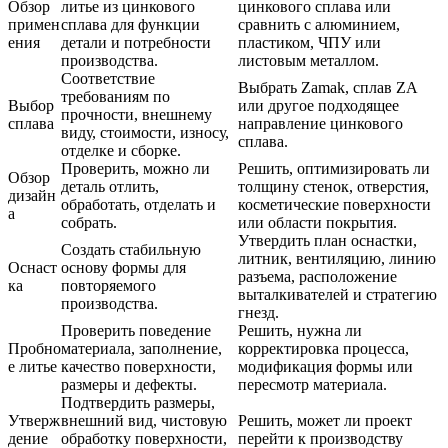
Обзор
литье из цинкового
цинкового сплава или
примен
сплава для функции
сравнить с алюминием,
ения
детали и потребности
пластиком, ЧПУ или
производства.
листовым металлом.
Соответствие
Выбрать Zamak, сплав ZA
требованиям по
Выбор
или другое подходящее
прочности, внешнему
сплава
направление цинкового
виду, стоимости, износу,
сплава.
отделке и сборке.
Проверить, можно ли
Решить, оптимизировать ли
Обзор
деталь отлить,
толщину стенок, отверстия,
дизайн
обработать, отделать и
косметические поверхности
а
собрать.
или области покрытия.
Утвердить план оснастки,
Создать стабильную
литник, вентиляцию, линию
Оснаст
основу формы для
разъема, расположение
ка
повторяемого
выталкивателей и стратегию
производства.
гнезд.
Проверить поведение
Решить, нужна ли
Пробно
материала, заполнение,
корректировка процесса,
е литье
качество поверхности,
модификация формы или
размеры и дефекты.
пересмотр материала.
Подтвердить размеры,
Утверж
внешний вид, чистовую
Решить, может ли проект
дение
обработку поверхности,
перейти к производству