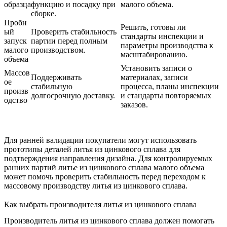
образца
функцию и посадку при
малого объема.
сборке.
Пробн
Решить, готовы ли
ый
Проверить стабильность
стандарты инспекции и
запуск
партии перед полным
параметры производства к
малого
производством.
масштабированию.
объема
Установить записи о
Массов
Поддерживать
материалах, записи
ое
стабильную
процесса, планы инспекции
произв
долгосрочную доставку.
и стандарты повторяемых
одство
заказов.
Для ранней валидации покупатели могут использовать
прототипы деталей литья из цинкового сплава
для
подтверждения направления дизайна. Для контролируемых
ранних партий
литье из цинкового сплава малого объема
может помочь проверить стабильность перед переходом к
массовому производству литья из цинкового сплава
.
Как выбрать производителя литья из цинкового сплава
Производитель литья из цинкового сплава должен помогать