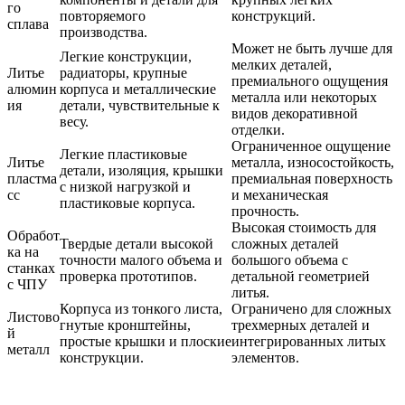
го
повторяемого
конструкций.
сплава
производства.
Может не быть лучше для
Легкие конструкции,
мелких деталей,
Литье
радиаторы, крупные
премиального ощущения
алюмин
корпуса и металлические
металла или некоторых
ия
детали, чувствительные к
видов декоративной
весу.
отделки.
Ограниченное ощущение
Легкие пластиковые
Литье
металла, износостойкость,
детали, изоляция, крышки
пластма
премиальная поверхность
с низкой нагрузкой и
сс
и механическая
пластиковые корпуса.
прочность.
Высокая стоимость для
Обработ
Твердые детали высокой
сложных деталей
ка на
точности малого объема и
большого объема с
станках
проверка прототипов.
детальной геометрией
с ЧПУ
литья.
Корпуса из тонкого листа,
Ограничено для сложных
Листово
гнутые кронштейны,
трехмерных деталей и
й
простые крышки и плоские
интегрированных литых
металл
конструкции.
элементов.