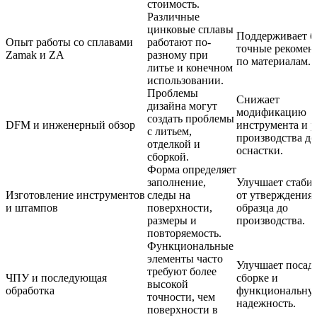
стоимость.
Различные
цинковые сплавы
Поддерживает б
Опыт работы со сплавами
работают по-
точные рекомен
Zamak и ZA
разному при
по материалам.
литье и конечном
использовании.
Проблемы
Снижает
дизайна могут
модификацию
создать проблемы
DFM и инженерный обзор
инструмента и 
с литьем,
производства до
отделкой и
оснастки.
сборкой.
Форма определяет
заполнение,
Улучшает стаби
Изготовление инструментов
следы на
от утверждения
и штампов
поверхности,
образца до
размеры и
производства.
повторяемость.
Функциональные
элементы часто
Улучшает посад
требуют более
ЧПУ и последующая
сборке и
высокой
обработка
функциональну
точности, чем
надежность.
поверхности в