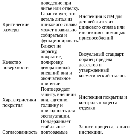
поведение при
литье или отделку.
Гарантирует, что
Инспекция КИМ для
деталь литья из
деталей литья из
Критические
цинкового сплава
цинкового сплава
или
размеры
может правильно
инспекция с помощью
собираться и
приспособлений.
функционировать.
Влияет на
окраску,
Визуальный стандарт,
покрытие,
образец предела
Качество
полировку,
дефектов и
поверхности
декоративный
утвержденный
внешний вид и
косметический эталон.
окончательное
принятие.
Подтверждает
защиту, внешний
Инспекция покрытия и
Характеристики
вид, адгезию,
контроль процесса
покрытия
толщину и
отделки.
пригодность для
эксплуатации.
Поддерживает
стабильные
Записи процесса, записи
Согласованность
повторяемые
инспекции,