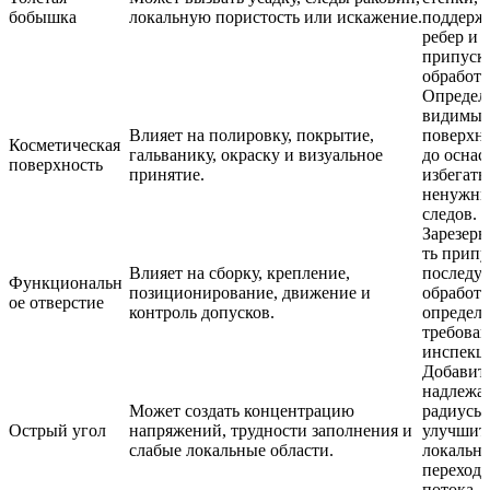
бобышка
локальную пористость или искажение.
поддерж
ребер и
припуск
обработк
Определ
видимые
Влияет на полировку, покрытие,
поверхн
Косметическая
гальванику, окраску и визуальное
до оснас
поверхность
принятие.
избегать
ненужн
следов.
Зарезерв
ть припу
Влияет на сборку, крепление,
послед
Функциональн
позиционирование, движение и
обработк
ое отверстие
контроль допусков.
определ
требован
инспекц
Добавит
надлежа
Может создать концентрацию
радиусы
Острый угол
напряжений, трудности заполнения и
улучшит
слабые локальные области.
локальн
переход
потока.