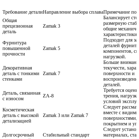
Требование детали
Направление выбора сплава
Примечание по 
Балансирует сто
Общая
размерную стаби
прецизионная
Zamak 3
общие механиче
деталь
характеристики.
Подходит для за
Фурнитура
деталей фурнит
повышенной
Zamak 5
компонентов, св
прочности
нагрузкой.
Больше внимани
Декоративная
текучести, хара
деталь с тонкими
Zamak 7
поверхности и
стенками
воспроизведени
деталей.
Требуется оценк
Деталь, связанная
ZA-8
трения, нагрузки
с износом
условий эксплуа
Следует рассмат
Косметическая
вместе с видим
деталь с высокой
Zamak 3 или Zamak 7
поверхностями, 
детализацией
покрытием и уп
Следует установ
Долгосрочный
Стабильный стандарт
материалах, ста