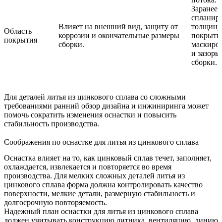
Заранее
спланир
Влияет на внешний вид, защиту от
толщину
Область
коррозии и окончательные размеры
покрыти
покрытия
сборки.
маскиро
и зазоры
сборки.
Для деталей литья из цинкового сплава со сложными
требованиями ранний обзор
дизайна
и
инжиниринга
может
помочь сократить изменения оснастки и повысить
стабильность производства.
Соображения по оснастке для литья из цинкового сплава
Оснастка влияет на то, как цинковый сплав течет, заполняет,
охлаждается, извлекается и повторяется во время
производства. Для мелких сложных деталей литья из
цинкового сплава форма должна контролировать качество
поверхности, мелкие детали, размерную стабильность и
долгосрочную повторяемость.
Надежный план
оснастки для литья из цинкового сплава
должен учитывать конструкцию литника, вентиляцию, линию