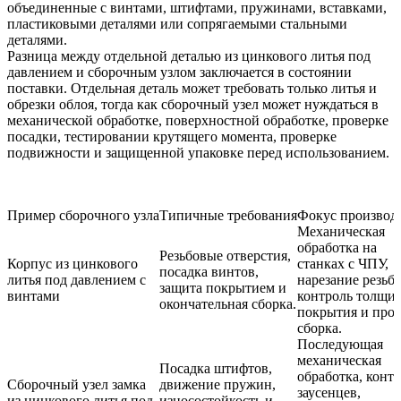
объединенные с винтами, штифтами, пружинами, вставками,
пластиковыми деталями или сопрягаемыми стальными
деталями.
Разница между отдельной деталью из цинкового литья под
давлением и сборочным узлом заключается в состоянии
поставки. Отдельная деталь может требовать только литья и
обрезки облоя, тогда как сборочный узел может нуждаться в
механической обработке, поверхностной обработке, проверке
посадки, тестировании крутящего момента, проверке
подвижности и защищенной упаковке перед использованием.
Пример сборочного узла
Типичные требования
Фокус производ
Механическая
обработка на
Резьбовые отверстия,
Корпус из цинкового
станках с ЧПУ,
посадка винтов,
литья под давлением с
нарезание резьб
защита покрытием и
винтами
контроль толщи
окончательная сборка.
покрытия и про
сборка.
Последующая
механическая
Посадка штифтов,
обработка, конт
Сборочный узел замка
движение пружин,
заусенцев,
из цинкового литья под
износостойкость и