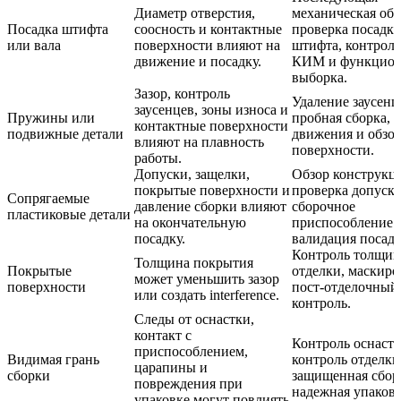
Диаметр отверстия,
механическая обр
Посадка штифта
соосность и контактные
проверка посадк
или вала
поверхности влияют на
штифта, контроль
движение и посадку.
КИМ и функцион
выборка.
Зазор, контроль
Удаление заусенц
заусенцев, зоны износа и
Пружины или
пробная сборка, т
контактные поверхности
подвижные детали
движения и обзо
влияют на плавность
поверхности.
работы.
Допуски, защелки,
Обзор конструкц
покрытые поверхности и
проверка допуско
Сопрягаемые
давление сборки влияют
сборочное
пластиковые детали
на окончательную
приспособление 
посадку.
валидация посадк
Контроль толщи
Толщина покрытия
Покрытые
отделки, маскиро
может уменьшить зазор
поверхности
пост-отделочный
или создать interference.
контроль.
Следы от оснастки,
контакт с
Контроль оснастк
приспособлением,
Видимая грань
контроль отделки
царапины и
сборки
защищенная сбор
повреждения при
надежная упаковк
упаковке могут повлиять