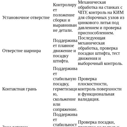
Механическая
Контролиру
обработка на станках с
ет
ЧПУ,
контроль на КИМ
положение
Установочное отверстие
для сборочных узлов из
сборки и
цинкового литья под
выравниван
давлением
и проверка
ие детали.
приспособлением.
Последующая
Поддержива
механическая
ет плавное
обработка, проверка
Отверстие шарнира
движение и
посадки штифта, тест
посадку
движения и
штифта.
выборочный контроль.
Поддержива
ет
стабильную
Проверка
посадку,
плоскостности,
Контактная грань
герметизаци
контроль поверхности
ю,
и функциональная
скольжение
валидация.
или
сопряжение.
Поддержива
ет
Проверка посадки,
стабильност