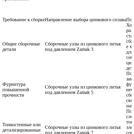
Требование к сборке
Направление выбора цинкового сплава
Поч
Хо
раз
ста
сба
Общие сборочные
Сборочные узлы из цинкового литья
е х
детали
под давлением Zamak 3
для
соб
цин
дет
Пол
зам
Фурнитура
фур
Сборочные узлы из цинкового литья
повышенной
неб
под давлением Zamak 5
прочности
сбо
свя
наг
Под
сло
тон
Тонкостенные или
Сборочные узлы из цинкового литья
эле
детализированные
под давлением Zamak 7
соб