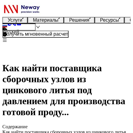
Услуги
Материалы
Решения
Ресурсы
О
Русский
Получить мгновенный расчет
Как найти поставщика
сборочных узлов из
цинкового литья под
давлением для производства
готовой проду...
Содержание
Как найти поставщика сборочных узлов из цинкового литья