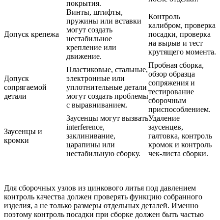
покрытия.
Винты, штифты,
Контроль
пружины или вставки
калибром, проверка
могут создать
Допуск крепежа
посадки, проверка
нестабильное
на вырыв и тест
крепление или
крутящего момента.
движение.
Пробная сборка,
Пластиковые, стальные,
обзор образца
Допуск
электронные или
сопряжения и
сопрягаемой
уплотнительные детали
тестирование
детали
могут создать проблемы
сборочным
с выравниванием.
приспособлением.
Заусенцы могут вызвать
Удаление
interference,
заусенцев,
Заусенцы и
заклинивание,
галтовка, контроль
кромки
царапины или
кромок и контроль
нестабильную сборку.
чек-листа сборки.
Для сборочных узлов из цинкового литья под давлением
контроль качества должен проверять функцию собранного
изделия, а не только размеры отдельных деталей. Именно
поэтому контроль посадки при сборке должен быть частью