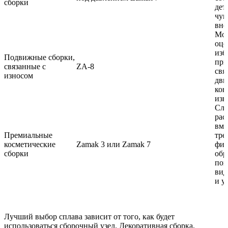
сборки
дет
чув
вне
Мож
оце
изб
Подвижные сборки,
при
связанные с
ZA-8
свя
износом
дви
кон
изн
Сле
рас
вме
Премиальные
тре
косметические
Zamak 3 или Zamak 7
фи
сборки
обр
пов
вид
и у
Лучший выбор сплава зависит от того, как будет
использоваться сборочный узел. Декоративная сборка,