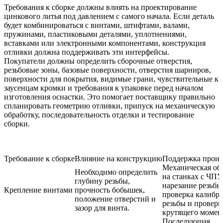
Требования к сборке должны влиять на проектирование
цинкового литья под давлением с самого начала. Если деталь
будет комбинироваться с винтами, штифтами, валами,
пружинами, пластиковыми деталями, уплотнениями,
вставками или электронными компонентами, конструкция
отливки должна поддерживать эти интерфейсы.
Покупатели должны определить сборочные отверстия,
резьбовые зоны, базовые поверхности, отверстия шарниров,
поверхности для покрытия, видимые грани, чувствительные к
заусенцам кромки и требования к упаковке перед началом
изготовления оснастки. Это помогает поставщику правильно
спланировать геометрию отливки, припуск на механическую
обработку, последовательность отделки и тестирование
сборки.
Требование к сборке
Влияние на конструкцию
Поддержка произ
Механическая об
Необходимо определить
на станках с ЧПУ,
глубину резьбы,
нарезание резьбы
Крепление винтами
прочность бобышек,
проверка калибр
положение отверстий и
резьбы и проверк
зазор для винта.
крутящего момен
Последующая