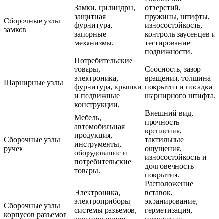
Замки, цилиндры,
отверстий,
защитная
пружины, штифты,
Сборочные узлы
фурнитура,
износостойкость,
замков
запорные
контроль заусенцев и
механизмы.
тестирование
подвижности.
Потребительские
товары,
Соосность, зазор
электроника,
вращения, толщина
Шарнирные узлы
фурнитура, крышки
покрытия и посадка
и подвижные
шарнирного штифта.
конструкции.
Внешний вид,
Мебель,
прочность
автомобильная
крепления,
продукция,
Сборочные узлы
тактильные
инструменты,
ручек
ощущения,
оборудование и
износостойкость и
потребительские
долговечность
товары.
покрытия.
Расположение
Электроника,
вставок,
электроприборы,
экранирование,
Сборочные узлы
системы разъемов,
герметизация,
корпусов разъемов
экранирующие
положение