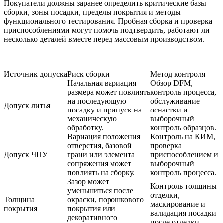
Покупатели должны заранее определить критические базы
сборки, зоны посадки, пределы покрытия и методы
функционального тестирования. Пробная сборка и проверка
приспособлениями могут помочь подтвердить, работают ли
несколько деталей вместе перед массовым производством.
Источник допуска
Риск сборки
Метод контроля
Начальная вариация
Обзор DFM,
размера может повлиять
контроль процесса,
на последующую
обслуживание
Допуск литья
посадку и припуск на
оснастки и
механическую
выборочный
обработку.
контроль образцов.
Вариация положения
Контроль на КИМ,
отверстия, базовой
проверка
Допуск ЧПУ
грани или элемента
приспособлением и
сопряжения может
выборочный
повлиять на сборку.
контроль процесса.
Зазор может
Контроль толщины
уменьшиться после
отделки,
Толщина
окраски, порошкового
маскирование и
покрытия
покрытия или
валидация посадки
декоративного
после отделки.