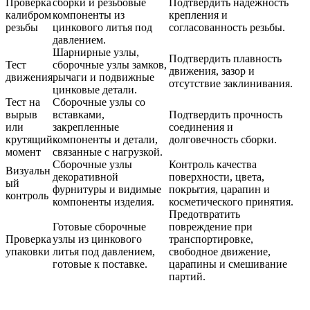
Проверка
сборки и резьбовые
Подтвердить надежность
калибром
компоненты из
крепления и
резьбы
цинкового литья под
согласованность резьбы.
давлением.
Шарнирные узлы,
Подтвердить плавность
Тест
сборочные узлы замков,
движения, зазор и
движения
рычаги и подвижные
отсутствие заклинивания.
цинковые детали.
Тест на
Сборочные узлы со
вырыв
вставками,
Подтвердить прочность
или
закрепленные
соединения и
крутящий
компоненты и детали,
долговечность сборки.
момент
связанные с нагрузкой.
Сборочные узлы
Контроль качества
Визуальн
декоративной
поверхности, цвета,
ый
фурнитуры и видимые
покрытия, царапин и
контроль
компоненты изделия.
косметического принятия.
Предотвратить
Готовые сборочные
повреждение при
Проверка
узлы из цинкового
транспортировке,
упаковки
литья под давлением,
свободное движение,
готовые к поставке.
царапины и смешивание
партий.