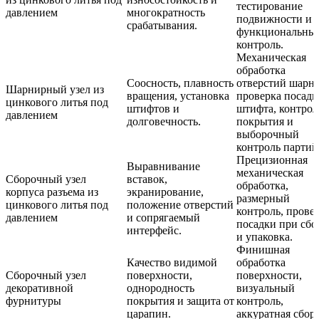
тестирование
давлением
многократность
подвижности и
срабатывания.
функциональны
контроль.
Механическая
обработка
Соосность, плавность
отверстий шарни
Шарнирный узел из
вращения, установка
проверка посадк
цинкового литья под
штифтов и
штифта, контрол
давлением
долговечность.
покрытия и
выборочный
контроль партий
Прецизионная
Выравнивание
механическая
Сборочный узел
вставок,
обработка,
корпуса разъема из
экранирование,
размерный
цинкового литья под
положение отверстий
контроль, прове
давлением
и сопрягаемый
посадки при сбо
интерфейс.
и упаковка.
Финишная
Качество видимой
обработка
Сборочный узел
поверхности,
поверхности,
декоративной
однородность
визуальный
фурнитуры
покрытия и защита от
контроль,
царапин.
аккуратная сбор