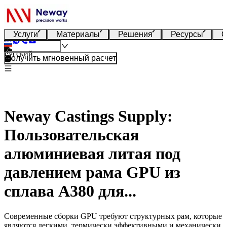
Услуги
Материалы
Решения
Ресурсы
О
Русский
Получить мгновенный расчет
Neway Castings Supply:
Пользовательская
алюминиевая литая под
давлением рама GPU из
сплава A380 для...
Современные сборки GPU требуют структурных рам, которые
являются легкими, термически эффективными и механически