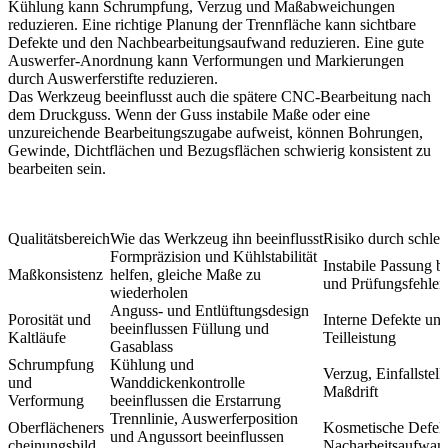
Kühlung kann Schrumpfung, Verzug und Maßabweichungen
reduzieren. Eine richtige Planung der Trennfläche kann sichtbare
Defekte und den Nachbearbeitungsaufwand reduzieren. Eine gute
Auswerfer-Anordnung kann Verformungen und Markierungen
durch Auswerferstifte reduzieren.
Das Werkzeug beeinflusst auch die spätere
CNC-Bearbeitung nach
dem Druckguss
. Wenn der Guss instabile Maße oder eine
unzureichende Bearbeitungszugabe aufweist, können Bohrungen,
Gewinde, Dichtflächen und Bezugsflächen schwierig konsistent zu
bearbeiten sein.
Qualitätsbereich
Wie das Werkzeug ihn beeinflusst
Risiko durch schle
Formpräzision und Kühlstabilität
Instabile Passung b
Maßkonsistenz
helfen, gleiche Maße zu
und Prüfungsfehler
wiederholen
Anguss- und Entlüftungsdesign
Porosität und
Interne Defekte un
beeinflussen Füllung und
Kaltläufe
Teilleistung
Gasablass
Schrumpfung
Kühlung und
Verzug, Einfallstel
und
Wanddickenkontrolle
Maßdrift
Verformung
beeinflussen die Erstarrung
Trennlinie, Auswerferposition
Oberflächeners
Kosmetische Defek
und Angussort beeinflussen
cheinungsbild
Nacharbeitsaufwan