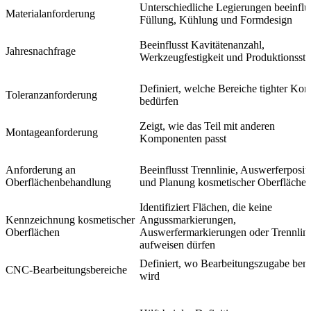
Unterschiedliche Legierungen beeinflu
Materialanforderung
Füllung, Kühlung und Formdesign
Beeinflusst Kavitätenanzahl,
Jahresnachfrage
Werkzeugfestigkeit und Produktionsstr
Definiert, welche Bereiche tighter Kont
Toleranzanforderung
bedürfen
Zeigt, wie das Teil mit anderen
Montageanforderung
Komponenten passt
Anforderung an
Beeinflusst Trennlinie, Auswerferposit
Oberflächenbehandlung
und Planung kosmetischer Oberfläche
Identifiziert Flächen, die keine
Kennzeichnung kosmetischer
Angussmarkierungen,
Oberflächen
Auswerfermarkierungen oder Trennlin
aufweisen dürfen
Definiert, wo Bearbeitungszugabe benö
CNC-Bearbeitungsbereiche
wird