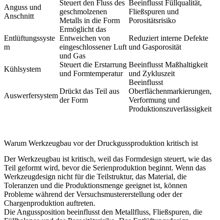
Steuert den Fluss des
Beeinflusst Füllqualität,
Anguss und
geschmolzenen
Fließspuren und
Anschnitt
Metalls in die Form
Porositätsrisiko
Ermöglicht das
Entlüftungssyste
Entweichen von
Reduziert interne Defekte
m
eingeschlossener Luft
und Gasporosität
und Gas
Steuert die Erstarrung
Beeinflusst Maßhaltigkeit
Kühlsystem
und Formtemperatur
und Zykluszeit
Beeinflusst
Drückt das Teil aus
Oberflächenmarkierungen,
Auswerfersystem
der Form
Verformung und
Produktionszuverlässigkeit
Warum Werkzeugbau vor der Druckgussproduktion kritisch ist
Der Werkzeugbau ist kritisch, weil das Formdesign steuert, wie das
Teil geformt wird, bevor die Serienproduktion beginnt. Wenn das
Werkzeugdesign nicht für die Teilstruktur, das Material, die
Toleranzen und die Produktionsmenge geeignet ist, können
Probleme während der Versuchsmustererstellung oder der
Chargenproduktion auftreten.
Die Angussposition beeinflusst den Metallfluss, Fließspuren, die