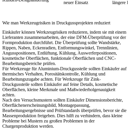
neuer Einsatz
längere D
Wie man Werkzeugrisiken in Druckgussprojekten reduziert
Einkäufer können Werkzeugrisiken reduzieren, indem sie mit einem
Lieferanten zusammenarbeiten, der eine DFM-Überprüfung vor der
Formproduktion durchführt. Die Überprüfung sollte Wandstärke,
Rippen, Naben, Eckenradien, Entformungswinkel, Trennlinien,
Angusspositionen, Entlüftung, Kühlung, Auswerferpositionen,
kosmetische Oberflächen, funktionale Oberflächen und CNC-
Bearbeitungsbereiche prüfen.
Für
Werkzeuge für Aluminium-Druckgussteile
sollten Einkäufer auf
thermisches Verhalten, Porositätskontrolle, Kühlung und
Bearbeitungszugabe achten. Für
Werkzeuge für Zink-
Druckgussteile
sollten Einkäufer auf feine Details, kosmetische
Oberflächen, kleine Merkmale und Maßwiederholgenauigkeit
achten.
Nach den Versuchsmustern sollten Einkäufer Dimensionsberichte,
Oberflächenerscheinungsbild, Montagepassung,
Bearbeitungsergebnisse und Prüfstandards überprüfen, bevor sie die
Massenproduktion freigeben. Dies hilft zu verhindern, dass kleine
Probleme bei Mustern zu großen Problemen in der
Chargenproduktion werden.