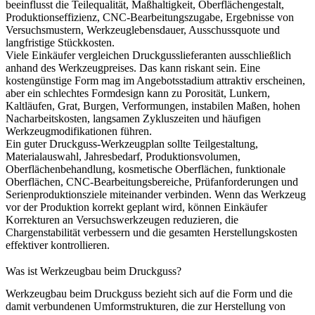
beeinflusst die Teilequalität, Maßhaltigkeit, Oberflächengestalt,
Produktionseffizienz, CNC-Bearbeitungszugabe, Ergebnisse von
Versuchsmustern, Werkzeuglebensdauer, Ausschussquote und
langfristige Stückkosten.
Viele Einkäufer vergleichen Druckgusslieferanten ausschließlich
anhand des Werkzeugpreises. Das kann riskant sein. Eine
kostengünstige Form mag im Angebotsstadium attraktiv erscheinen,
aber ein schlechtes Formdesign kann zu Porosität, Lunkern,
Kaltläufen, Grat, Burgen, Verformungen, instabilen Maßen, hohen
Nacharbeitskosten, langsamen Zykluszeiten und häufigen
Werkzeugmodifikationen führen.
Ein guter Druckguss-Werkzeugplan sollte Teilgestaltung,
Materialauswahl, Jahresbedarf, Produktionsvolumen,
Oberflächenbehandlung, kosmetische Oberflächen, funktionale
Oberflächen, CNC-Bearbeitungsbereiche, Prüfanforderungen und
Serienproduktionsziele miteinander verbinden. Wenn das Werkzeug
vor der Produktion korrekt geplant wird, können Einkäufer
Korrekturen an Versuchswerkzeugen reduzieren, die
Chargenstabilität verbessern und die gesamten Herstellungskosten
effektiver kontrollieren.
Was ist Werkzeugbau beim Druckguss?
Werkzeugbau beim Druckguss bezieht sich auf die Form und die
damit verbundenen Umformstrukturen, die zur Herstellung von