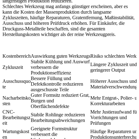
langfristigen Produktion reduzieren.
Schlechtes Werkzeug mag anfangs günstiger erscheinen, aber es
kann die Kosten der Massenproduktion durch langsame
Zykluszeiten, häufige Reparaturen, Gratentfernung, Maßinstabilität,
Ausschuss und höheren Prüfdruck erhöhen. Für Einkäufer, die
Druckguss-Metallteile
beschaffen, sind die gesamten
Herstellungskosten wichtiger als der reine Werkzeugpreis.
Kostenbereich
Auswirkung guten Werkzeugs
Risiko schlechten Werk
Stabile Kühlung und Auswurf
Längere Zykluszeit und
Zykluszeit
verbessern die
geringerer Output
Produktionseffizienz
Bessere Füllung und
Ausschussquo
Höherer Ausschuss und
Defektkontrolle reduzieren
te
Materialverschwendung
ausgeschusste Teile
Guter Formsitz reduziert Grat,
Nacharbeitsko
Mehr Entgrat-, Polier- u
Burgen und
sten
Korrekturarbeiten
Oberflächendefekte
CNC-
Mehr Justieraufwand für
Stabile Rohlinge reduzieren
Bearbeitungsz
Vorrichtungen und
Bearbeitungsabweichungen
eit
Prüfungen
Geeignete Formstruktur
Wartungskost
Häufige Reparaturen un
verbessert die
en
Produktionsunterbrechu