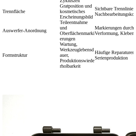
Zykluszeit
Gratposition und
Sichtbare Trennlinien
Trennfläche
kosmetisches
Nachbearbeitungskos
Erscheinungsbild
Teileentnahme
und
Markierungen durch A
Auswerfer-Anordnung
Oberflächenmarki
Verformung, Kleben
erungen
Wartung,
Werkzeuglebensd
Häufige Reparaturen 
Formstruktur
auer,
Serienproduktion
Produktionswiede
rholbarkeit