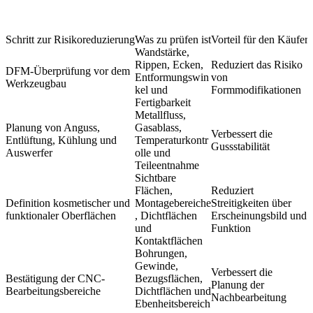
Schritt zur Risikoreduzierung
Was zu prüfen ist
Vorteil für den Käufer
Wandstärke,
Rippen, Ecken,
Reduziert das Risiko
DFM-Überprüfung vor dem
Entformungswin
von
Werkzeugbau
kel und
Formmodifikationen
Fertigbarkeit
Metallfluss,
Planung von Anguss,
Gasablass,
Verbessert die
Entlüftung, Kühlung und
Temperaturkontr
Gussstabilität
Auswerfer
olle und
Teileentnahme
Sichtbare
Flächen,
Reduziert
Definition kosmetischer und
Montagebereiche
Streitigkeiten über
funktionaler Oberflächen
, Dichtflächen
Erscheinungsbild und
und
Funktion
Kontaktflächen
Bohrungen,
Gewinde,
Verbessert die
Bestätigung der CNC-
Bezugsflächen,
Planung der
Bearbeitungsbereiche
Dichtflächen und
Nachbearbeitung
Ebenheitsbereich