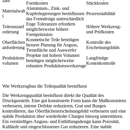
zahl
Formkosten
Stückkosten
Aluminium-, Zink- und
Materialwah
Kupferlegierungen beeinflussen
Prozessstabilität
l
das Formdesign unterschiedlich
Enge Toleranzen erfordern
Toleranzanf
Höhere Werkzeug-
möglicherweise höhere
orderung
und Prüfkosten
Formpräzision
Kosmetische Teile benötigen
Oberflächen
Kontrolle des
bessere Planung für Anguss,
anforderung
Erscheinungsbilds
Trennfläche und Auswerfer
Projekte mit hohem Volumen
Produktions
Langfristige
benötigen möglicherweise
volumen
Kostenkontrolle
robustere Produktionswerkzeuge
Wie Werkzeugbau die Teilequalität beeinflusst
Die Werkzeugqualität beeinflusst direkt die Qualität des
Druckgussteils. Eine gut konstruierte Form kann die Maßkonsistenz
verbessern, interne Defekte reduzieren, Grat und Burgen
kontrollieren, das Oberflächenerscheinungsbild verbessern und eine
stabile Produktion über wiederholte Chargen hinweg unterstützen.
Ein vernünftiges Anguss- und Entlüftungsdesign kann Porosität,
Kaltläufe und eingeschlossenes Gas reduzieren. Eine stabile