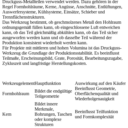
Druckguss-Metallteilen verwendet werden. Dazu gehören in der
Regel Formhohlräume, Kerne, Angüsse, Anschnitte, Entlüftungen,
Auswerfersysteme, Kühlsysteme, Einsätze, Schieber und
Trennflächenstrukturen.
Das Werkzeug bestimmt, ob geschmolzenes Metall den Hohlraum
ordnungsgemäß füllen kann, ob eingeschlossene Luft entweichen
kann, ob das Teil gleichmäßig abkühlen kann, ob das Teil sicher
ausgeworfen werden kann und ob dasselbe Teil während der
Produktion konsistent wiederholt werden kann.
Für Projekte mit mittleren und hohen Volumina ist das
Druckguss-
Werkzeug
die Grundlage der Produktionsstabilität. Es beeinflusst
Teilmaße, Erscheinungsbild, Grate, Porosität, Bearbeitungszugabe,
Zykluszeit und langfristige Herstellungskosten.
Werkzeugelement
Hauptfunktion
Auswirkung auf den Käufer
Beeinflusst Geometrie,
Bildet die endgültige
Formhohlraum
Oberflächenqualität und
Teilgeometrie
Wiederholgenauigkeit
Bildet innere
Merkmale,
Beeinflusst Teilfunktion
Kern
Bohrungen, Taschen
und Formkomplexität
oder komplexe
Strukturen