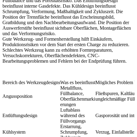
Füllbalance und das Porositätsrisiko. Das Entlüftungsdesign
beeinflusst interne Gasdefekte. Das Kühldesign beeinflusst
Schrumpfung, Verformung, Maßhaltigkeit und Zykluszeit. Die
Position der Trennfläche beeinflusst das Erscheinungsbild,
Gratbildung und den Nachbearbeitungsaufwand. Die Position der
Auswerferstifte beeinflusst sichtbare Oberflächen, Montageflächen
und das Verformungsrisiko.
Gute
Werkzeug- und Formenherstellung
hilft Einkäufern,
Produktionsrisiken vor dem Start der ersten Charge zu reduzieren.
Schlechtes Werkzeug kann zu erhöhten Formreparaturen,
Versuchskorrekturen, Oberflächendefekten, CNC-
Bearbeitungsproblemen und Fehlern bei der Endprüfung führen.
Bereich des Werkzeugdesigns
Was es beeinflusst
Mögliches Problem be
Metallfluss,
Füllbalance,
Fließspuren, Kaltläufe
Angussposition
Oberflächenmarki
ungleichmäßige Füll
erungen
Luftablass
Entlüftungsdesign
während des
Gasporosität und int
Füllvorgangs
Erstarrung,
Kühlsystem
Schrumpfung,
Verzug, Einfallstelle