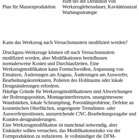
Hilft bei der Definition von
Plan für Massenproduktion
Werkzeuglebensdauer, Kavitätenanzah
Wartungsstrategie
Kann das Werkzeug nach Versuchsmustern modifiziert werden?
Druckguss-Werkzeuge können oft nach Versuchsmustern
modifiziert werden, aber Modifikationen beeinflussen
normalerweise Kosten und Durchlaufzeiten. Eine
Werkzeugmodifikation kann Formschweißen, Anpassung von
Einsätzen, Änderungen am Anguss, Änderungen am Auswerfer,
Bearbeitungskorrekturen, Polieren des Hohlraums oder lokale
Designänderungen erfordern.
Häufige Gründe für Werkzeugmodifikationen sind Abweichungen
der Bohrungsposition, Montageinterferenzen, unangemessene
Wandstärken, lokale Schrumpfung, Porositätsprobleme, Defekte an
kosmetischen Oberflächen, ungeeignete Trennlinien- oder
Auswerferpositionen, unzureichende CNC-Bearbeitungszugabe und
Kunden-designänderungen.
Eine Werkzeugmodifikation ist manchmal notwendig, aber
Einkäufer sollten versuchen, das Modifikationsrisiko vor der
Formproduktion zu reduzieren. Je vollständiger die DFM-