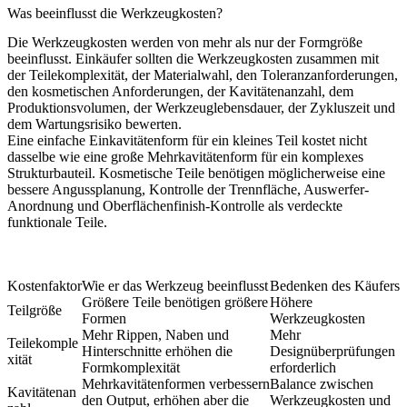
Was beeinflusst die Werkzeugkosten?
Die Werkzeugkosten werden von mehr als nur der Formgröße
beeinflusst. Einkäufer sollten die Werkzeugkosten zusammen mit
der Teilekomplexität, der Materialwahl, den Toleranzanforderungen,
den kosmetischen Anforderungen, der Kavitätenanzahl, dem
Produktionsvolumen, der Werkzeuglebensdauer, der Zykluszeit und
dem Wartungsrisiko bewerten.
Eine einfache Einkavitätenform für ein kleines Teil kostet nicht
dasselbe wie eine große Mehrkavitätenform für ein komplexes
Strukturbauteil. Kosmetische Teile benötigen möglicherweise eine
bessere Angussplanung, Kontrolle der Trennfläche, Auswerfer-
Anordnung und Oberflächenfinish-Kontrolle als verdeckte
funktionale Teile.
Kostenfaktor
Wie er das Werkzeug beeinflusst
Bedenken des Käufers
Größere Teile benötigen größere
Höhere
Teilgröße
Formen
Werkzeugkosten
Mehr Rippen, Naben und
Mehr
Teilekomple
Hinterschnitte erhöhen die
Designüberprüfungen
xität
Formkomplexität
erforderlich
Mehrkavitätenformen verbessern
Balance zwischen
Kavitätenan
den Output, erhöhen aber die
Werkzeugkosten und