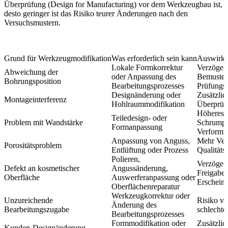
Überprüfung (Design for Manufacturing) vor dem Werkzeugbau ist,
desto geringer ist das Risiko teurer Änderungen nach den
Versuchsmustern.
Grund für Werkzeugmodifikation
Was erforderlich sein kann
Auswirku
Lokale Formkorrektur
Verzögeru
Abweichung der
oder Anpassung des
Bemuster
Bohrungsposition
Bearbeitungsprozesses
Prüfungs
Designänderung oder
Zusätzlic
Montageinterferenz
Hohlraummodifikation
Überprüf
Höheres R
Teiledesign- oder
Problem mit Wandstärke
Schrumpf
Formanpassung
Verformu
Anpassung von Anguss,
Mehr Ver
Porositätsproblem
Entlüftung oder Prozess
Qualitätst
Polieren,
Verzögeru
Defekt an kosmetischer
Angussänderung,
Freigabe 
Oberfläche
Auswerferanpassung oder
Erscheinu
Oberflächenreparatur
Werkzeugkorrektur oder
Unzureichende
Risiko v
Änderung des
Bearbeitungszugabe
schlecht
Bearbeitungsprozesses
Formmodifikation oder
Zusätzlic
Kunden-Designänderung