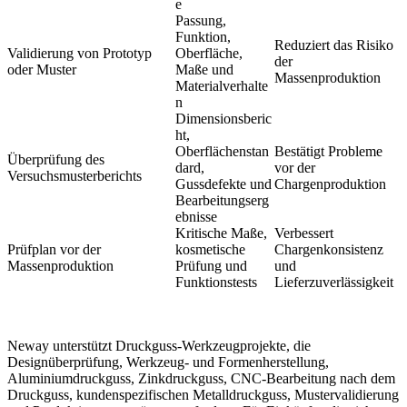
e
Passung,
Funktion,
Reduziert das Risiko
Validierung von Prototyp
Oberfläche,
der
oder Muster
Maße und
Massenproduktion
Materialverhalte
n
Dimensionsberic
ht,
Oberflächenstan
Bestätigt Probleme
Überprüfung des
dard,
vor der
Versuchsmusterberichts
Gussdefekte und
Chargenproduktion
Bearbeitungserg
ebnisse
Kritische Maße,
Verbessert
Prüfplan vor der
kosmetische
Chargenkonsistenz
Massenproduktion
Prüfung und
und
Funktionstests
Lieferzuverlässigkeit
Neway unterstützt Druckguss-Werkzeugprojekte, die
Designüberprüfung,
Werkzeug- und Formenherstellung
,
Aluminiumdruckguss, Zinkdruckguss, CNC-Bearbeitung nach dem
Druckguss, kundenspezifischen Metalldruckguss, Mustervalidierung