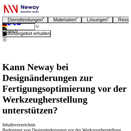
Dienstleistungen
Materialien
Lösungen
Resso
Deutsch
Sofortangebot erhalten
Kann Neway bei
Designänderungen zur
Fertigungsoptimierung vor der
Werkzeugherstellung
unterstützen?
Inhaltsverzeichnis
Bedeutung von Designänderungen vor der Werkzeugherstellung