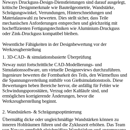
Neways
Druckguss-Design-Dienstleistungen
sind darauf ausgelegt,
kritische Designmerkmale wie Bauteilgeometrie, Wandstärke,
Schrägungswinkel, Verrundungen, Hinterschneidungen und
Materialauswahl zu bewerten. Dies stellt sicher, dass Teile
mechanischen Anforderungen entsprechen und gleichzeitig mit
hocheffizienten Fertigungstechniken wie
Aluminium-Druckguss
oder
Zink-Druckguss
kompatibel bleiben.
Wesentliche Fähigkeiten in der Designbewertung vor der
Werkzeugherstellung
1.
3D-CAD- & simulationsbasierte Überprüfung
Neway nutzt fortschrittliche CAD-Modellierungs- und
Simulationssoftware, um virtuelle Designreviews durchzuführen.
Ingenieure bewerten die Formbarkeit des Teils, den Wärmefluss und
die Spannungsverteilung mithilfe von Gießsimulationstools. Diese
Bewertungen heben Bereiche hervor, die anfällig für Fehler wie
Schwindungsporositäten, Verzug oder Kaltläufe sind, und
ermöglichen korrigierende Änderungen, bevor die
Werkzeugherstellung beginnt.
2.
Wandstärken- & Schrägungsoptimierung
Übermäßig dicke oder ungleichmäßige Wandstärken können zu
inneren Hohlräumen führen und die Zykluszeit erhöhen. Das Team
von Neway empfiehlt gleichmäßige Wandstärken und angemessene