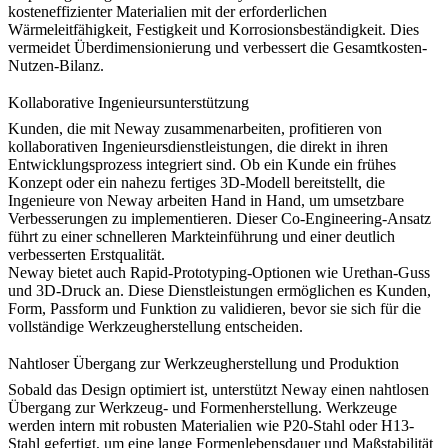
kosteneffizienter Materialien mit der erforderlichen
Wärmeleitfähigkeit, Festigkeit und Korrosionsbeständigkeit. Dies
vermeidet Überdimensionierung und verbessert die Gesamtkosten-
Nutzen-Bilanz.
Kollaborative Ingenieursunterstützung
Kunden, die mit Neway zusammenarbeiten, profitieren von
kollaborativen Ingenieursdienstleistungen, die direkt in ihren
Entwicklungsprozess integriert sind. Ob ein Kunde ein frühes
Konzept oder ein nahezu fertiges 3D-Modell bereitstellt, die
Ingenieure von Neway arbeiten Hand in Hand, um umsetzbare
Verbesserungen zu implementieren. Dieser Co-Engineering-Ansatz
führt zu einer schnelleren Markteinführung und einer deutlich
verbesserten Erstqualität.
Neway bietet auch
Rapid-Prototyping
-Optionen wie
Urethan-Guss
und
3D-Druck
an. Diese Dienstleistungen ermöglichen es Kunden,
Form, Passform und Funktion zu validieren, bevor sie sich für die
vollständige Werkzeugherstellung entscheiden.
Nahtloser Übergang zur Werkzeugherstellung und Produktion
Sobald das Design optimiert ist, unterstützt Neway einen nahtlosen
Übergang zur
Werkzeug- und Formenherstellung
. Werkzeuge
werden intern mit robusten Materialien wie
P20-Stahl
oder
H13-
Stahl
gefertigt, um eine lange Formenlebensdauer und Maßstabilität