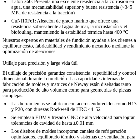
Latón 360
: Presenta una excelente resistencia a la corrosión en
agua, una mecanizabilidad superior y buena resistencia (~345
MPa de resistencia a la tracción)
CuNi10Fe1
: Aleación de grado marino que ofrece una
resistencia sobresaliente al agua de mar, la incrustación y el
biofouling, manteniendo la estabilidad térmica hasta 400 °C
Nuestros
expertos en materiales de fundición
ayudan a los clientes a
equilibrar costo, fabricabilidad y rendimiento mecánico mediante la
optimización de aleaciones.
Utillaje para precisión y larga vida útil
El utillaje de precisión garantiza consistencia, repetibilidad y control
dimensional durante la fundición. Las capacidades internas de
fabricación de moldes y matrices
de Neway están diseñadas tanto
para producción de alto volumen como para geometrías de piezas
complejas.
Las herramientas se fabrican con aceros endurecidos como
H13
y
P20
, con durezas Rockwell de HRC 44–52
Se emplean EDM y fresado CNC de alta velocidad para lograr
tolerancias de cavidad de hasta ±0,01 mm
Los diseños de moldes incorporan canales de refrigeración
optimizados, equilibrado térmico y sistemas de ventilación para