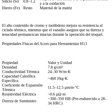
Silicio (Si)
0.8–1.2
y a la oxidación
Hierro (Fe)
Resto
Material de la matriz
El alto contenido de cromo y molibdeno mejora su resistencia al
ciclado térmico, mientras que el vanadio asegura que su dureza y
tenacidad permanezcan intactas durante la operación del troquel.
Propiedades Físicas del Acero para Herramientas H13
Propiedad
Valor y Unidad
Densidad
7.8 g/cm³
Conductividad Térmica
24–30 W/m·K
Capacidad Calorífica
~460 J/kg·K
Específica
Coeficiente de Expansión
11.5–12.5 µm/m·°C
Térmica
Resistividad Eléctrica
~0.6 µΩ·m
~300–350 HB (Pre-endurecido a 28–
Dureza de Suministro
34 HRC)