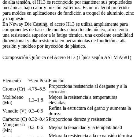
de alta tensión, el H13 es reconocido por mantener sus propiedades
mecánicas bajo calor y presión extremos. Es un material preferido
para moldes en aplicaciones de fundición a troquel de aluminio, zinc
y magnesio.
En
Neway Die Casting
, el acero H13 se utiliza ampliamente para
componentes de bases de moldes
e insertos de núcleo, ofreciendo
una resistencia superior a la fatiga térmica, una excelente estabilidad
dimensional y alta resistencia en herramientas de fundición a alta
presión y moldeo por inyección de plástico.
Composición Química del Acero H13 (Típica según ASTM A681)
Elemento
% en Peso
Función
Proporciona resistencia al desgaste y a la
Cromo (Cr)
4.75–5.5
corrosión
Molibdeno
Mejora la resistencia a temperaturas
1.3–1.8
(Mo)
elevadas
Refina la estructura del grano y aumenta la
Vanadio (V)
0.3–0.5
dureza
Carbono (C)
0.32–0.45
Proporciona dureza y resistencia
Manganeso
0.2–0.6
Mejora la tenacidad y la templabilidad
(Mn)
Mejora la resistencia a la expansión térmica