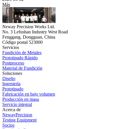
Más
Neway Precision Works Ltd.
No. 3 Lefushan Industry West Road
Fenggang, Dongguan, China
Código postal 523000
Servicios
Fundición de Metales
Prototipado Rápido
Postproceso
Material de Fundición
Soluciones
Diseño
Ingeniería
Prototipado
Fabricación en bajo volumen
Producción en masa
Servicio integral
Acerca de
NewayPrecision
Testing Equipment
Socios