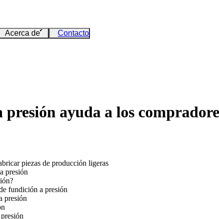
Acerca de
Contacto
 presión ayuda a los compradores
bricar piezas de producción ligeras
a presión
sión?
de fundición a presión
a presión
ón
 presión