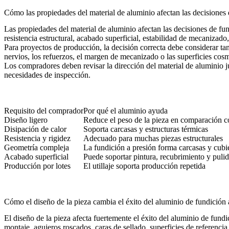
Cómo las propiedades del material de aluminio afectan las decisiones 
Las propiedades del material de aluminio afectan las decisiones de f
resistencia estructural, acabado superficial, estabilidad de mecanizado
Para proyectos de producción, la decisión correcta debe considerar tan
nervios, los refuerzos, el margen de mecanizado o las superficies cosmé
Los compradores deben revisar la dirección del material de aluminio ju
necesidades de inspección.
Requisito del comprador
Por qué el aluminio ayuda
Diseño ligero
Reduce el peso de la pieza en comparación 
Disipación de calor
Soporta carcasas y estructuras térmicas
Resistencia y rigidez
Adecuado para muchas piezas estructurales
Geometría compleja
La fundición a presión forma carcasas y cubi
Acabado superficial
Puede soportar pintura, recubrimiento y puli
Producción por lotes
El utillaje soporta producción repetida
Cómo el diseño de la pieza cambia el éxito del aluminio de fundición 
El diseño de la pieza afecta fuertemente el éxito del aluminio de fund
montaje, agujeros roscados, caras de sellado, superficies de referenci