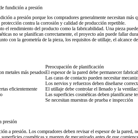
de fundición a presión
undición a presión porque los compradores generalmente necesitan más qu
, protección contra la corrosión y calidad de producción repetible.
to el rendimiento del producto como la fabricabilidad. Una pieza puede 
ticas no se planifican correctamente, el proyecto aún puede fallar durant
nto con la geometría de la pieza, los requisitos de utillaje, el alcance
Preocupación de planificación
con metales más pesados
El espesor de la pared debe permanecer fabrica
Las caras de contacto pueden necesitar mecan
Los nervios y refuerzos deben diseñarse correc
ertas eficientemente
El utillaje debe controlar el llenado y la ventila
do
Las superficies cosméticas deben planificarse 
Se necesitan muestras de prueba e inspección
a presión
ición a presión. Los compradores deben revisar el espesor de la pared, ne
a, superficies cosméticas y margen de mecanizado antes de que comience e