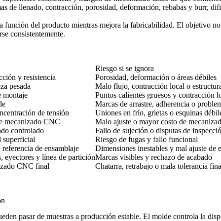
mas de llenado, contracción, porosidad, deformación, rebabas y burr, di
función del producto mientras mejora la fabricabilidad. El objetivo no 
rse consistentemente.
Riesgo si se ignora
cción y resistencia
Porosidad, deformación o áreas débiles
eza pesada
Malo flujo, contracción local o estructur
e montaje
Puntos calientes gruesos y contracción l
de
Marcas de arrastre, adherencia o proble
oncentración de tensión
Uniones en frío, grietas o esquinas débil
a de mecanizado CNC
Malo ajuste o mayor costo de mecaniza
ado controlado
Fallo de sujeción o disputas de inspecci
 superficial
Riesgo de fugas y fallo funcional
 referencia de ensamblaje
Dimensiones inestables y mal ajuste de 
 eyectores y línea de partición
Marcas visibles y rechazo de acabado
nizado CNC final
Chatarra, retrabajo o mala tolerancia fina
ón
pueden pasar de muestras a producción estable. El molde controla la disp