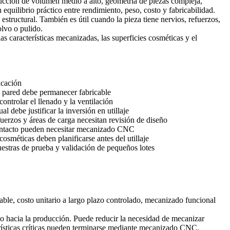
ducción de volumen medio a alto, geometría de piezas compleja,
equilibrio práctico entre rendimiento, peso, costo y fabricabilidad.
structural. También es útil cuando la pieza tiene nervios, refuerzos,
olvo o pulido.
as características mecanizadas, las superficies cosméticas y el
icación
a pared debe permanecer fabricable
 controlar el llenado y la ventilación
 debe justificar la inversión en utillaje
fuerzos y áreas de carga necesitan revisión de diseño
ontacto pueden necesitar mecanizado CNC
cosméticas deben planificarse antes del utillaje
estras de prueba y validación de pequeños lotes
able, costo unitario a largo plazo controlado, mecanizado funcional
to hacia la producción. Puede reducir la necesidad de mecanizar
terísticas críticas pueden terminarse mediante mecanizado CNC.