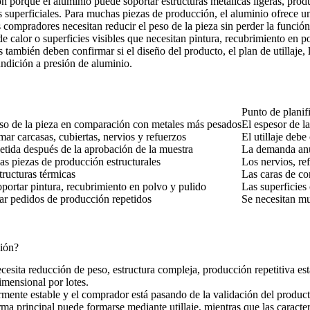
n porque el aluminio puede soportar estructuras metálicas ligeras, pro
 superficiales. Para muchas piezas de producción, el aluminio ofrece un 
ompradores necesitan reducir el peso de la pieza sin perder la función e
de calor o superficies visibles que necesitan pintura, recubrimiento en p
ambién deben confirmar si el diseño del producto, el plan de utillaje, l
ndición a presión de aluminio.
Punto de planif
eso de la pieza en comparación con metales más pesados
El espesor de l
ar carcasas, cubiertas, nervios y refuerzos
El utillaje debe
petida después de la aprobación de la muestra
La demanda anual
s piezas de producción estructurales
Los nervios, re
tructuras térmicas
Las caras de c
portar pintura, recubrimiento en polvo y pulido
Las superficies 
tar pedidos de producción repetidos
Se necesitan mu
sión?
esita reducción de peso, estructura compleja, producción repetitiva est
dimensional por lotes.
rmente estable y el comprador está pasando de la validación del produc
rma principal puede formarse mediante utillaje, mientras que las carac