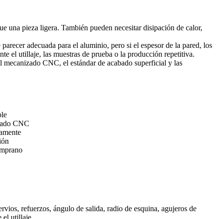
e una pieza ligera. También pueden necesitar disipación de calor,
parecer adecuada para el aluminio, pero si el espesor de la pared, los
e el utillaje, las muestras de prueba o la producción repetitiva.
 del mecanizado CNC, el estándar de acabado superficial y las
ble
izado CNC
tamente
ción
temprano
rvios, refuerzos, ángulo de salida, radio de esquina, agujeros de
l utillaje.