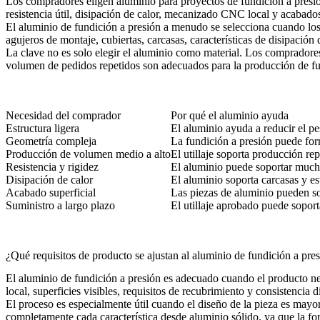
Los compradores eligen aluminio para proyectos de fundición a presió
resistencia útil, disipación de calor, mecanizado CNC local y acabados
El aluminio de fundición a presión a menudo se selecciona cuando los c
agujeros de montaje, cubiertas, carcasas, características de disipación 
La clave no es solo elegir el aluminio como material. Los compradores t
volumen de pedidos repetidos son adecuados para la producción de fu
Necesidad del comprador
Por qué el aluminio ayuda
Estructura ligera
El aluminio ayuda a reducir el p
Geometría compleja
La fundición a presión puede form
Producción de volumen medio a alto
El utillaje soporta producción re
Resistencia y rigidez
El aluminio puede soportar mucha
Disipación de calor
El aluminio soporta carcasas y es
Acabado superficial
Las piezas de aluminio pueden so
Suministro a largo plazo
El utillaje aprobado puede sopor
¿Qué requisitos de producto se ajustan al aluminio de fundición a pre
El aluminio de fundición a presión es adecuado cuando el producto nec
local, superficies visibles, requisitos de recubrimiento y consistencia 
El proceso es especialmente útil cuando el diseño de la pieza es mayo
completamente cada característica desde aluminio sólido, ya que la fo