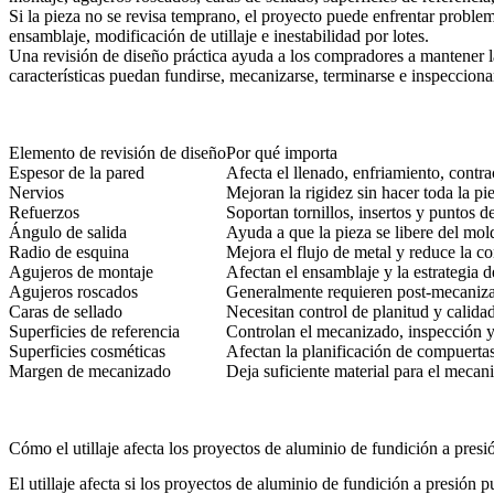
Si la pieza no se revisa temprano, el proyecto puede enfrentar proble
ensamblaje, modificación de utillaje e inestabilidad por lotes.
Una revisión de diseño práctica ayuda a los compradores a mantener la 
características puedan fundirse, mecanizarse, terminarse e inspecciona
Elemento de revisión de diseño
Por qué importa
Espesor de la pared
Afecta el llenado, enfriamiento, contra
Nervios
Mejoran la rigidez sin hacer toda la pi
Refuerzos
Soportan tornillos, insertos y puntos d
Ángulo de salida
Ayuda a que la pieza se libere del mol
Radio de esquina
Mejora el flujo de metal y reduce la c
Agujeros de montaje
Afectan el ensamblaje y la estrategi
Agujeros roscados
Generalmente requieren post-mecaniz
Caras de sellado
Necesitan control de planitud y calidad
Superficies de referencia
Controlan el mecanizado, inspección y
Superficies cosméticas
Afectan la planificación de compuertas,
Margen de mecanizado
Deja suficiente material para el meca
Cómo el utillaje afecta los proyectos de aluminio de fundición a presi
El utillaje afecta si los proyectos de aluminio de fundición a presión 