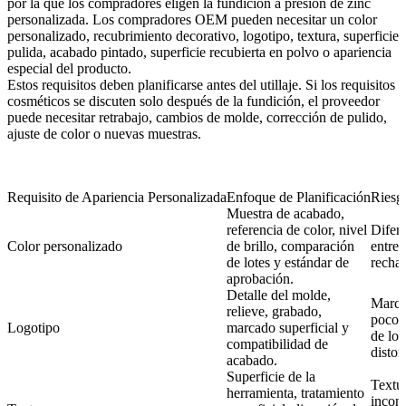
por la que los compradores eligen la fundición a presión de zinc
personalizada. Los compradores OEM pueden necesitar un color
personalizado, recubrimiento decorativo, logotipo, textura, superficie
pulida, acabado pintado, superficie recubierta en polvo o apariencia
especial del producto.
Estos requisitos deben planificarse antes del utillaje. Si los requisitos
cosméticos se discuten solo después de la fundición, el proveedor
puede necesitar retrabajo, cambios de molde, corrección de pulido,
ajuste de color o nuevas muestras.
Requisito de Apariencia Personalizada
Enfoque de Planificación
Riesg
Muestra de acabado,
referencia de color, nivel
Difere
Color personalizado
de brillo, comparación
entre 
de lotes y estándar de
rechaz
aprobación.
Detalle del molde,
Marca
relieve, grabado,
poco c
Logotipo
marcado superficial y
de log
compatibilidad de
distor
acabado.
Superficie de la
Textu
herramienta, tratamiento
incons