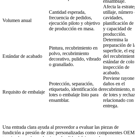
ensamblaje.
Afecta la estrateg
Cantidad esperada,
utillaje, número d
frecuencia de pedidos,
cavidades,
Volumen anual
ejecución piloto y objetivo
planificación de 
de producción en masa.
y capacidad de
producción.
Determina la
preparación de la
Pintura, recubrimiento en
superficie, el esp
polvo, recubrimiento
Estándar de acabado
del recubrimiento,
decorativo, pulido, vibrado
estándar de color 
o granallado.
inspección de
acabado.
Previene rayones
Protección, separación,
daños en el
etiquetado, identificación de
recubrimiento, m
Requisito de embalaje
lotes o embalaje listo para
de lotes y rechaz
ensamblar.
relacionado con l
entrega.
Una entrada clara ayuda al proveedor a evaluar las piezas de
fundición a presión de zinc personalizadas como componentes OEM