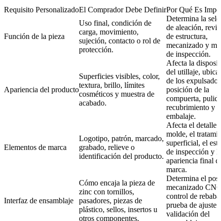
Requisito Personalizado
El Comprador Debe Definir
Por Qué Es Impor
Determina la sele
Uso final, condición de
de aleación, revis
carga, movimiento,
Función de la pieza
de estructura,
sujeción, contacto o rol de
mecanizado y mé
protección.
de inspección.
Afecta la disposi
del utillaje, ubica
Superficies visibles, color,
de los expulsador
textura, brillo, límites
Apariencia del producto
posición de la
cosméticos y muestra de
compuerta, pulid
acabado.
recubrimiento y
embalaje.
Afecta el detalle 
molde, el tratami
Logotipo, patrón, marcado,
superficial, el est
Elementos de marca
grabado, relieve o
de inspección y l
identificación del producto.
apariencia final d
marca.
Determina el post
Cómo encaja la pieza de
mecanizado CNC,
zinc con tornillos,
control de rebabas
Interfaz de ensamblaje
pasadores, piezas de
prueba de ajuste y
plástico, sellos, insertos u
validación del
otros componentes.