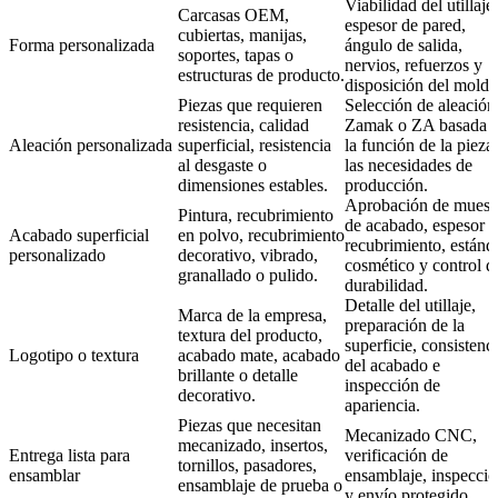
Viabilidad del utillaje,
Carcasas OEM,
espesor de pared,
cubiertas, manijas,
Forma personalizada
ángulo de salida,
soportes, tapas o
nervios, refuerzos y
estructuras de producto.
disposición del molde
Piezas que requieren
Selección de aleación
resistencia, calidad
Zamak o ZA basada 
Aleación personalizada
superficial, resistencia
la función de la pieza
al desgaste o
las necesidades de
dimensiones estables.
producción.
Aprobación de muest
Pintura, recubrimiento
de acabado, espesor d
Acabado superficial
en polvo, recubrimiento
recubrimiento, estánd
personalizado
decorativo, vibrado,
cosmético y control d
granallado o pulido.
durabilidad.
Detalle del utillaje,
Marca de la empresa,
preparación de la
textura del producto,
superficie, consistenc
Logotipo o textura
acabado mate, acabado
del acabado e
brillante o detalle
inspección de
decorativo.
apariencia.
Piezas que necesitan
Mecanizado CNC,
mecanizado, insertos,
Entrega lista para
verificación de
tornillos, pasadores,
ensamblar
ensamblaje, inspecci
ensamblaje de prueba o
y envío protegido.