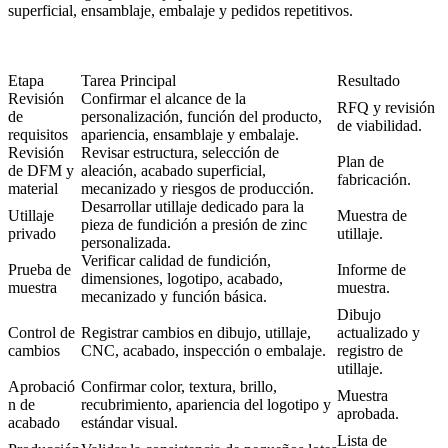
superficial, ensamblaje, embalaje y pedidos repetitivos.
Etapa
Tarea Principal
Resultado
Revisión
Confirmar el alcance de la
RFQ y revisión
de
personalización, función del producto,
de viabilidad.
requisitos
apariencia, ensamblaje y embalaje.
Revisión
Revisar estructura, selección de
Plan de
de DFM y
aleación, acabado superficial,
fabricación.
material
mecanizado y riesgos de producción.
Desarrollar utillaje dedicado para la
Utillaje
Muestra de
pieza de fundición a presión de zinc
privado
utillaje.
personalizada.
Verificar calidad de fundición,
Prueba de
Informe de
dimensiones, logotipo, acabado,
muestra
muestra.
mecanizado y función básica.
Dibujo
Control de
Registrar cambios en dibujo, utillaje,
actualizado y
cambios
CNC, acabado, inspección o embalaje.
registro de
utillaje.
Aprobació
Confirmar color, textura, brillo,
Muestra
n de
recubrimiento, apariencia del logotipo y
aprobada.
acabado
estándar visual.
Lista de