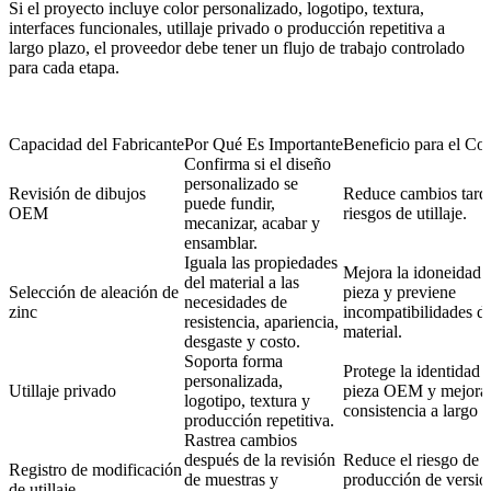
Si el proyecto incluye color personalizado, logotipo, textura,
interfaces funcionales, utillaje privado o producción repetitiva a
largo plazo, el proveedor debe tener un flujo de trabajo controlado
para cada etapa.
Capacidad del Fabricante
Por Qué Es Importante
Beneficio para el C
Confirma si el diseño
personalizado se
Revisión de dibujos
Reduce cambios tardí
puede fundir,
OEM
riesgos de utillaje.
mecanizar, acabar y
ensamblar.
Iguala las propiedades
Mejora la idoneidad d
del material a las
Selección de aleación de
pieza y previene
necesidades de
zinc
incompatibilidades d
resistencia, apariencia,
material.
desgaste y costo.
Soporta forma
Protege la identidad d
personalizada,
Utillaje privado
pieza OEM y mejora 
logotipo, textura y
consistencia a largo p
producción repetitiva.
Rastrea cambios
después de la revisión
Reduce el riesgo de
Registro de modificación
de muestras y
producción de versio
de utillaje