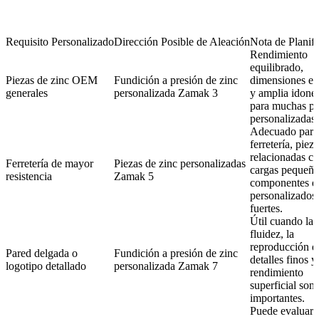
Requisito Personalizado
Dirección Posible de Aleación
Nota de Planif
Rendimiento
equilibrado,
Piezas de zinc OEM
Fundición a presión de zinc
dimensiones es
generales
personalizada Zamak 3
y amplia idone
para muchas pi
personalizadas.
Adecuado para
ferretería, piez
relacionadas c
Ferretería de mayor
Piezas de zinc personalizadas
cargas pequeña
resistencia
Zamak 5
componentes d
personalizados
fuertes.
Útil cuando la
fluidez, la
reproducción d
Pared delgada o
Fundición a presión de zinc
detalles finos y
logotipo detallado
personalizada Zamak 7
rendimiento
superficial son
importantes.
Puede evaluars