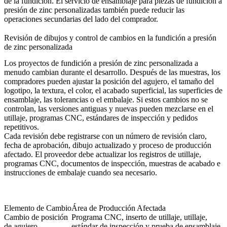
de la fundición. El
servicio de ensamblaje para piezas de fundición a
presión de zinc personalizadas
también puede reducir las
operaciones secundarias del lado del comprador.
Revisión de dibujos y control de cambios en la fundición a presión
de zinc personalizada
Los proyectos de fundición a presión de zinc personalizada a
menudo cambian durante el desarrollo. Después de las muestras, los
compradores pueden ajustar la posición del agujero, el tamaño del
logotipo, la textura, el color, el acabado superficial, las superficies de
ensamblaje, las tolerancias o el embalaje. Si estos cambios no se
controlan, las versiones antiguas y nuevas pueden mezclarse en el
utillaje, programas CNC, estándares de inspección y pedidos
repetitivos.
Cada revisión debe registrarse con un número de revisión claro,
fecha de aprobación, dibujo actualizado y proceso de producción
afectado. El proveedor debe actualizar los registros de utillaje,
programas CNC, documentos de inspección, muestras de acabado e
instrucciones de embalaje cuando sea necesario.
Elemento de Cambio
Área de Producción Afectada
Cambio de posición
Programa CNC, inserto de utillaje, utillaje,
de agujero
estándar de inspección y prueba de ensamblaje.