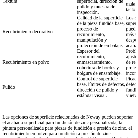
Textura
superficial, dirección de
mala s
pulido y muestra de
tacto.
inspección.
Calidad de la superficie
Los d
de la pieza fundida base,
superf
proceso de
puede
Recubrimiento decorativo
recubrimiento,
más vi
manipulación y
despu
protección de embalaje.
acaba
Espesor del
Probl
recubrimiento,
ajust
Recubrimiento en polvo
enmascaramiento,
de re
cobertura de bordes y
prote
holgura de ensamblaje.
incons
Control de superficie
Picad
base, límites de defectos,
defect
Pulido
dirección de pulido y
fundic
estándar visual.
vuelv
Las opciones de superficie relacionadas de Neway pueden soportar
el
acabado superficial para fundición de zinc personalizada
, la
pintura personalizada para piezas de fundición a presión de zinc
, el
recubrimiento en polvo para fundición a presión de zinc