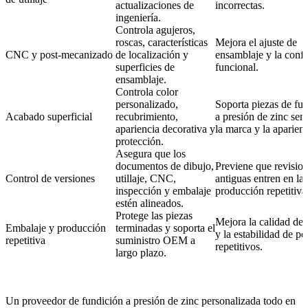
actualizaciones de
incorrectas.
ingeniería.
Controla agujeros,
roscas, características
Mejora el ajuste de
CNC y post-mecanizado
de localización y
ensamblaje y la confi
superficies de
funcional.
ensamblaje.
Controla color
personalizado,
Soporta piezas de fu
Acabado superficial
recubrimiento,
a presión de zinc sens
apariencia decorativa y
la marca y la aparienc
protección.
Asegura que los
documentos de dibujo,
Previene que revisio
Control de versiones
utillaje, CNC,
antiguas entren en la
inspección y embalaje
producción repetitiva
estén alineados.
Protege las piezas
Mejora la calidad de 
Embalaje y producción
terminadas y soporta el
y la estabilidad de p
repetitiva
suministro OEM a
repetitivos.
largo plazo.
Un
proveedor de fundición a presión de zinc personalizada todo en