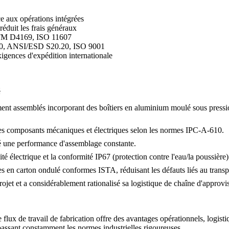
e aux opérations intégrées
réduit les frais généraux
ASTM D4169, ISO 11607
610, ANSI/ESD S20.20, ISO 9001
gences d'expédition internationale
é
ent assemblés incorporant des boîtiers en
aluminium moulé sous pressi
es composants mécaniques et électriques selon les normes IPC-A-610.
é une performance d'assemblage constante.
té électrique et la conformité IP67 (protection contre l'eau/la poussière)
es en carton ondulé conformes ISTA, réduisant les défauts liés au trans
rojet et a considérablement rationalisé sa logistique de chaîne d'approv
flux de travail de fabrication offre des avantages opérationnels, logist
passant constamment les normes industrielles rigoureuses.