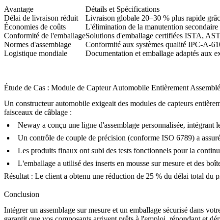
Avantage
Détails et Spécifications
Délai de livraison réduit
Livraison globale 20–30 % plus rapide grâc
Économies de coûts
L'élimination de la manutention secondaire 
Conformité de l'emballage
Solutions d'emballage certifiées ISTA, 
Normes d'assemblage
Conformité aux systèmes qualité IPC-A-
Logistique mondiale
Documentation et emballage adaptés aux exi
Étude de Cas : Module de Capteur Automobile Entièrement Assembl
Un constructeur automobile exigeait des modules de capteurs entièrem
faisceaux de câblage :
Neway a conçu une ligne d'assemblage personnalisée, intégrant l
Un contrôle de couple de précision (conforme ISO 6789) a assur
Les produits finaux ont subi des tests fonctionnels pour la continui
L'emballage a utilisé des inserts en mousse sur mesure et des boît
Résultat : Le client a obtenu une réduction de 25 % du délai total du p
Conclusion
Intégrer un assemblage sur mesure et un emballage sécurisé dans votre 
garantit que vos composants arrivent prêts à l'emploi, répondant et dé