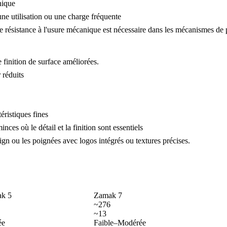
nique
une utilisation ou une charge fréquente
 résistance à l'usure mécanique est nécessaire dans les mécanismes de 
finition de surface améliorées.
 réduits
ristiques fines
es où le détail et la finition sont essentiels
ign ou les poignées avec logos intégrés ou textures précises.
k 5
Zamak 7
~276
~13
ée
Faible–Modérée