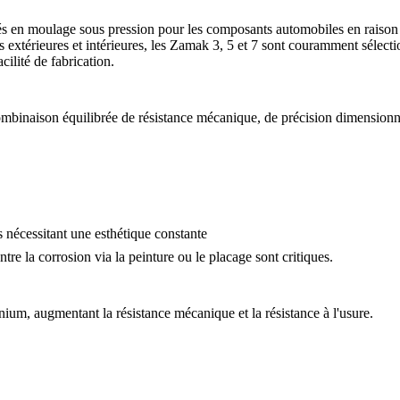
s en moulage sous pression pour les composants automobiles en raison de 
s extérieures et intérieures, les Zamak 3, 5 et 7 sont couramment sélec
acilité de fabrication.
ombinaison équilibrée de résistance mécanique, de précision dimensionnel
s nécessitant une esthétique constante
ntre la corrosion via la
peinture
ou le
placage
sont critiques.
nium, augmentant la résistance mécanique et la résistance à l'usure.