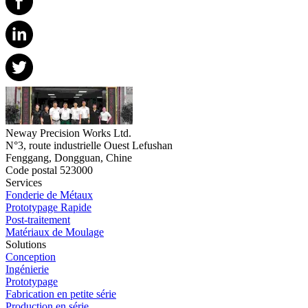
Neway Precision Works Ltd.
N°3, route industrielle Ouest Lefushan
Fenggang, Dongguan, Chine
Code postal 523000
Services
Fonderie de Métaux
Prototypage Rapide
Post-traitement
Matériaux de Moulage
Solutions
Conception
Ingénierie
Prototypage
Fabrication en petite série
Production en série