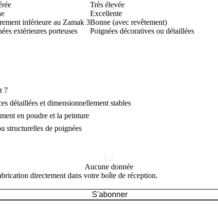
rée
Très élevée
ne
Excellente
rement inférieure au Zamak 3
Bonne (avec revêtement)
ées extérieures porteuses
Poignées décoratives ou détaillées
t 7
es détaillées et dimensionnellement stables
ement en poudre
et la
peinture
u structurelles de poignées
Aucune donnée
brication directement dans votre boîte de réception.
S'abonner