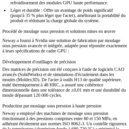
refroidissement des modules GPU haute performance.
Léger et durable :
Offre un avantage de poids significatif
(jusqu'à 35 % plus léger que l'acier), améliorant la portabilité du
produit et réduisant la charge globale du système.
Procédé de moulage sous pression et solutions mises en œuvre
Neway a fourni à Nvidia une solution de fabrication par moulage
sous pression avancée et intégrée, adaptée pour répondre exactement
à leurs spécifications de cadre GPU :
Développement d'outillages de précision
Des matrices de précision ont été conçues à l'aide de logiciels CAO
avancés (SolidWorks) et de simulations d'écoulement dans les
moules (Moldex3D). De l'
acier à outils H13
de qualité supérieure,
traité thermiquement à 48 HRC, a assuré une cohérence
dimensionnelle dans une tolérance de ±0,01 mm et une durabilité du
moule dépassant 120 000 cycles.
Production par moulage sous pression à haute pression
Neway a employé des machines de moulage sous pression
fonctionnant à des pressions comprises entre 80 et 150 MPa, en
adhérant étroitement aux normes ISO 8062-3. Un contrôle rigoureux
de la température (aluminium fondu à 680-720 °C) a minimisé la