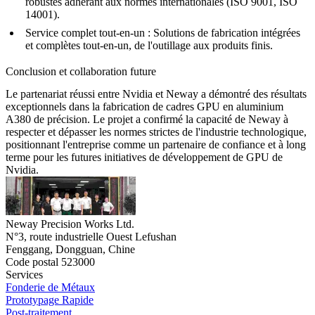
robustes adhérant aux normes internationales (ISO 9001, ISO
14001).
Service complet tout-en-un :
Solutions de fabrication intégrées
et complètes
tout-en-un
, de l'outillage aux produits finis.
Conclusion et collaboration future
Le partenariat réussi entre Nvidia et Neway a démontré des résultats
exceptionnels dans la fabrication de cadres GPU en aluminium
A380 de précision. Le projet a confirmé la capacité de Neway à
respecter et dépasser les normes strictes de l'industrie technologique,
positionnant l'entreprise comme un partenaire de confiance et à long
terme pour les futures initiatives de développement de GPU de
Nvidia.
Neway Precision Works Ltd.
N°3, route industrielle Ouest Lefushan
Fenggang, Dongguan, Chine
Code postal 523000
Services
Fonderie de Métaux
Prototypage Rapide
Post-traitement