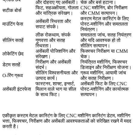
और दोहराए गए असेंबली।
चेक और बर्स हटाना।
फिट, सहअक्षीयता, गोलता
CNC मशीनिंग, बोर निरीक्षण
सटीक बोर्स
और यांत्रिक संरेखण।
और CMM सत्यापन।
कस्टम मेटल कास्टिंग के लिए
असेंबली स्थिरता और
माउंटिंग फेस
पोस्ट-मशीनिंग
और समतलता
सपाट संपर्क।
नियंत्रण।
लीक रोकथाम, संपर्क
समतलता जांच, सतह नियंत्रण
सीलिंग सतहें
गुणवत्ता और सतह
और यदि आवश्यक हो तो
स्थिरता।
सीलिंग सत्यापन।
असेंबली पोजिशनिंग और
फिक्स्चर निरीक्षण या CMM
लोकेटिंग छेद
संरेखण।
चेक।
निरीक्षण और असेंबली
नियंत्रित मशीनिंग, फिक्स्चर
डेटम सतहें
संदर्भ।
डिजाइन और निरीक्षण योजना।
सीलिंग विश्वसनीयता और
ग्रूव मशीनिंग, आयामी जांच
O-रिंग ग्रूव
उत्पाद कार्य।
और सतह निरीक्षण।
फास्टनर, शाफ्ट, इन्सर्ट,
असेंबली फिट के लिए
CNC
असेंबली इंटरफेस
मिलान वाले भाग या सील
पोस्ट-मशीनिंग
और कार्यात्मक
के साथ फिट।
सत्यापन।
एकीकृत
कस्टम मेटल कास्टिंग के लिए CNC मशीनिंग
कास्टिंग डेटम, मशीनिंग
भत्ता, फिक्स्चर, निरीक्षण और असेंबली आवश्यकताओं को संरेखित रखने में मदद
करती है।