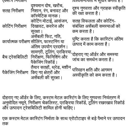
एक्स-रे निरीक्षण
विश्वसनीयता में सुधार करता है।
दृश्यमान दोष, खरोंच,
दृश्य गुणवत्ता और ग्राहक स्वीकृति
सतह निरीक्षण
निशान, रंग, बनावट और
की रक्षा करता है।
कॉस्मेटिक मानक।
कोटिंग मोटाई, आसंजन,
सतह विफलता और कोटिंग-
कोटिंग निरीक्षण
दिखावट, कवरेज और
संबंधित असेंबली समस्याओं को
सुरक्षा।
कम करता है।
असेंबली फिट, गति,
पुष्टि करता है कि कास्टिंग अंतिम
कार्यात्मक परीक्षण
सीलिंग, फास्टनिंग या
उत्पाद में काम करता है।
अंतिम उपयोग प्रदर्शन।
सामग्री, टूलिंग, प्रक्रिया,
दोहराए गए ऑर्डर और समस्या
बैच ट्रेसबिलिटी
निरीक्षण, फिनिशिंग और
जांच का समर्थन करता है।
पैकेजिंग रिकॉर्ड।
तैयार सतहों, थ्रेड, मशीन
परिवहन क्षति और आगमन
पैकेजिंग निरीक्षण
किए गए क्षेत्रों और
अस्वीकृति को कम करता है।
असेंबली की सुरक्षा।
दोहराए गए ऑर्डर के लिए,
कस्टम मेटल कास्टिंग के लिए गुणवत्ता नियंत्रण
में
अनुमोदित नमूने, निरीक्षण चेकलिस्ट, प्रक्रिया रिकॉर्ड, टूलिंग रखरखाव रिकॉर्ड
और उत्पादन ट्रेसबिलिटी शामिल होनी चाहिए।
एक कस्टम मेटल कास्टिंग निर्माता के साथ प्रोटोटाइप से बड़े पैमाने पर उत्पादन
तक