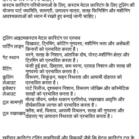
कस्टम कास्टिंग परियोजनाओं के लिए,
कस्टम मेटल कास्टिंग के लिए टूलिंग
की
योजना पार्ट ज्यामिति, सामग्री, उत्पादन मात्रा, सतह फिनिशिंग और मशीनिंग
आवश्यकताओं को ध्यान में रखते हुए बनाई जानी चाहिए।
टूलिंग आइटम
कस्टम मेटल कास्टिंग पर प्रभाव
दिखावट, ट्रिमिंग, कोटिंग गुणवत्ता, मशीनिंग भत्ता और असेंबली
पार्टिंग लाइन
किनारों को प्रभावित करता है।
भरने, सतह के निशान, आंतरिक दोष, पोस्ट-मशीनिंग क्षेत्र और
गेट स्थान
ट्रिमिंग को प्रभावित करता है।
फंसी हुई हवा, छिद्रता, कम भरना, प्रवाह निशान और सतह की
वेंटिंग
गुणवत्ता को प्रभावित करता है।
कूलिंग
विरूपण, सिकुड़न, चक्र स्थिरता और आयामी दोहराव को
लेआउट
प्रभावित करता है।
इजेक्टर
पार्ट रिलीज, दृश्यमान निशान, विरूपण जोखिम और कॉस्मेटिक
लेआउट
सतहों को प्रभावित करता है।
मोल्ड जीवन, थर्मल थकान प्रतिरोध, रखरखाव आवृत्ति और
टूल सामग्री
दीर्घकालिक लागत को प्रभावित करता है।
फ्लैश, बर्स, घिसाव, आयामी विचलन, सतह की गुणवत्ता और
टूल रखरखाव
दोहराए गए उत्पादन स्थिरता को प्रभावित करता है।
खरीदार
कास्टिंग टूलिंग सामग्रियों
और विकल्पों जैसे कि
मेटल कास्टिंग टूल के