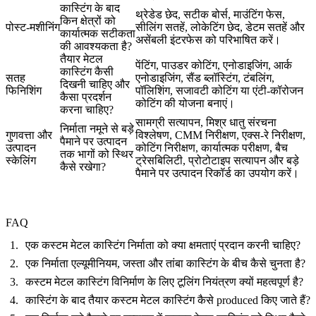
कास्टिंग के बाद
थ्रेडेड छेद, सटीक बोर्स, माउंटिंग फेस,
किन क्षेत्रों को
पोस्ट-मशीनिंग
सीलिंग सतहें, लोकेटिंग छेद, डेटम सतहें और
कार्यात्मक सटीकता
असेंबली इंटरफेस को परिभाषित करें।
की आवश्यकता है?
तैयार मेटल
पेंटिंग, पाउडर कोटिंग, एनोडाइजिंग, आर्क
कास्टिंग कैसी
सतह
एनोडाइजिंग, सैंड ब्लॉस्टिंग, टंबलिंग,
दिखनी चाहिए और
फिनिशिंग
पॉलिशिंग, सजावटी कोटिंग या एंटी-कॉरोजन
कैसा प्रदर्शन
कोटिंग की योजना बनाएं।
करना चाहिए?
सामग्री सत्यापन, मिश्र धातु संरचना
निर्माता नमूने से बड़े
गुणवत्ता और
विश्लेषण, CMM निरीक्षण, एक्स-रे निरीक्षण,
पैमाने पर उत्पादन
उत्पादन
कोटिंग निरीक्षण, कार्यात्मक परीक्षण, बैच
तक भागों को स्थिर
स्केलिंग
ट्रेसबिलिटी, प्रोटोटाइप सत्यापन और बड़े
कैसे रखेगा?
पैमाने पर उत्पादन रिकॉर्ड का उपयोग करें।
FAQ
एक कस्टम मेटल कास्टिंग निर्माता को क्या क्षमताएं प्रदान करनी चाहिए?
एक निर्माता एल्यूमीनियम, जस्ता और तांबा कास्टिंग के बीच कैसे चुनता है?
कस्टम मेटल कास्टिंग विनिर्माण के लिए टूलिंग नियंत्रण क्यों महत्वपूर्ण है?
कास्टिंग के बाद तैयार कस्टम मेटल कास्टिंग कैसे produced किए जाते हैं?