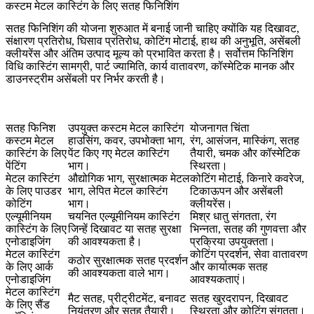
कस्टम मेटल कास्टिंग के लिए सतह फिनिशिंग
सतह फिनिशिंग की योजना शुरुआत में बनाई जानी चाहिए क्योंकि यह दिखावट,
संक्षारण प्रतिरोध, घिसाव प्रतिरोध, कोटिंग मोटाई, हाथ की अनुभूति, असेंबली
क्लीयरेंस और अंतिम उत्पाद मूल्य को प्रभावित करता है। सर्वोत्तम फिनिशिंग
विधि कास्टिंग सामग्री, पार्ट ज्यामिति, कार्य वातावरण, कॉस्मेटिक मानक और
डाउनस्ट्रीम असेंबली पर निर्भर करती है।
सतह फिनिश
उपयुक्त कस्टम मेटल कास्टिंग
योजनागत चिंता
कस्टम मेटल
हाउसिंग, कवर, उपभोक्ता भाग,
रंग, आसंजन, मास्किंग, सतह
कास्टिंग के लिए
पेंट किए गए मेटल कास्टिंग
तैयारी, चमक और कॉस्मेटिक
पेंटिंग
भाग।
स्थिरता।
मेटल कास्टिंग
औद्योगिक भाग, सुरक्षात्मक मेटल
कोटिंग मोटाई, किनारे कवरेज,
के लिए पाउडर
भाग, लेपित मेटल कास्टिंग
टिकाऊपन और असेंबली
कोटिंग
भाग।
क्लीयरेंस।
एल्यूमीनियम
चयनित एल्यूमीनियम कास्टिंग
मिश्र धातु संगतता, रंग
कास्टिंग के लिए
जिन्हें दिखावट या सतह सुरक्षा
भिन्नता, सतह की गुणवत्ता और
एनोडाइजिंग
की आवश्यकता है।
प्रक्रिया उपयुक्तता।
मेटल कास्टिंग
कोटिंग प्रदर्शन, सेवा वातावरण
कठोर सुरक्षात्मक सतह प्रदर्शन
के लिए आर्क
और कार्यात्मक सतह
की आवश्यकता वाले भाग।
एनोडाइजिंग
आवश्यकताएं।
मेटल कास्टिंग
मैट सतह, प्रीट्रीटमेंट, बनावट
सतह खुरदरापन, दिखावट
के लिए सैंड
नियंत्रण और सतह तैयारी।
स्थिरता और कोटिंग संगतता।