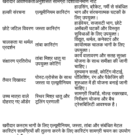
खरीदार आवश्यकता
अनुशंसित सामग्री दिशा
विनिर्माण नोट
हाउसिंग, ब्रैकेट, गर्मी से संबंधित
हल्की संरचना
एल्यूमीनियम कास्टिंग
भाग और संरचनात्मक घटकों के
लिए उपयुक्त।
हार्डवेयर, सजावटी भाग, छोटे
छोटे जटिल विवरण
जस्ता कास्टिंग
असेंबली घटकों और विस्तृत
सुविधाओं के लिए उपयुक्त।
विद्युत, थर्मल, कनेक्टर और
चालकता या थर्मल
तांबा कास्टिंग
कार्यात्मक चालक भागों के लिए
प्रदर्शन
उपयुक्त।
कार्य वातावरण और सतह सुरक्षा
तांबा मिश्र धातु या
संक्षारण प्रतिरोध
योजना के साथ समीक्षा की जानी
उपयुक्त कोटिंग
चाहिए।
दृश्यमान सतहें, कोटिंग मोटाई,
पोस्ट-प्रोसेस के साथ
पॉलिशिंग, रंग और पैकेजिंग की
तैयार दिखावट
जस्ता या एल्यूमीनियम
शुरुआत में ही योजना बनाई जानी
चाहिए।
सामग्री रिकॉर्ड, मोल्ड रखरखाव,
उच्च मात्रा वाले
स्थिर मिश्र धातु और
निरीक्षण योजना और बैच
दोहराए गए ऑर्डर
टूलिंग प्रणाली
ट्रेसबिलिटी आवश्यक है।
खरीदार कस्टम भागों के लिए एल्यूमीनियम, जस्ता, तांबा और संबंधित मेटल
कास्टिंग सामग्रियों की तुलना करने के लिए
कास्टिंग सामग्री चयन
का उपयोग