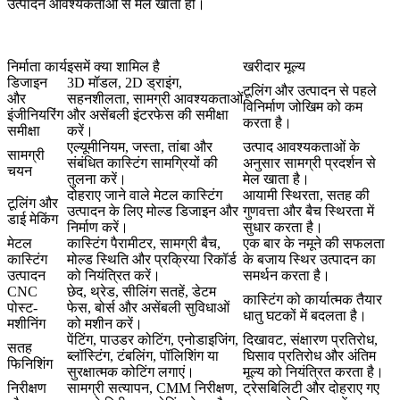
उत्पादन आवश्यकताओं से मेल खाता हो।
निर्माता कार्य
इसमें क्या शामिल है
खरीदार मूल्य
डिजाइन
3D मॉडल, 2D ड्राइंग,
टूलिंग और उत्पादन से पहले
और
सहनशीलता, सामग्री आवश्यकताओं
विनिर्माण जोखिम को कम
इंजीनियरिंग
और असेंबली इंटरफेस की समीक्षा
करता है।
समीक्षा
करें।
एल्यूमीनियम, जस्ता, तांबा और
उत्पाद आवश्यकताओं के
सामग्री
संबंधित कास्टिंग सामग्रियों की
अनुसार सामग्री प्रदर्शन से
चयन
तुलना करें।
मेल खाता है।
दोहराए जाने वाले मेटल कास्टिंग
आयामी स्थिरता, सतह की
टूलिंग और
उत्पादन के लिए मोल्ड डिजाइन और
गुणवत्ता और बैच स्थिरता में
डाई मेकिंग
निर्माण करें।
सुधार करता है।
मेटल
कास्टिंग पैरामीटर, सामग्री बैच,
एक बार के नमूने की सफलता
कास्टिंग
मोल्ड स्थिति और प्रक्रिया रिकॉर्ड
के बजाय स्थिर उत्पादन का
उत्पादन
को नियंत्रित करें।
समर्थन करता है।
CNC
छेद, थ्रेड, सीलिंग सतहें, डेटम
कास्टिंग को कार्यात्मक तैयार
पोस्ट-
फेस, बोर्स और असेंबली सुविधाओं
धातु घटकों में बदलता है।
मशीनिंग
को मशीन करें।
पेंटिंग, पाउडर कोटिंग, एनोडाइजिंग,
दिखावट, संक्षारण प्रतिरोध,
सतह
ब्लॉस्टिंग, टंबलिंग, पॉलिशिंग या
घिसाव प्रतिरोध और अंतिम
फिनिशिंग
सुरक्षात्मक कोटिंग लगाएं।
मूल्य को नियंत्रित करता है।
निरीक्षण
सामग्री सत्यापन, CMM निरीक्षण,
ट्रेसबिलिटी और दोहराए गए