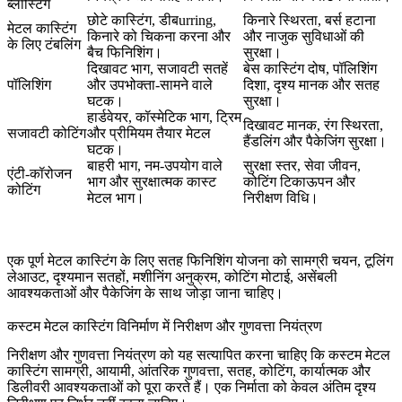
ब्लॉस्टिंग
छोटे कास्टिंग, डीबurring,
किनारे स्थिरता, बर्स हटाना
मेटल कास्टिंग
किनारे को चिकना करना और
और नाजुक सुविधाओं की
के लिए टंबलिंग
बैच फिनिशिंग।
सुरक्षा।
दिखावट भाग, सजावटी सतहें
बेस कास्टिंग दोष, पॉलिशिंग
पॉलिशिंग
और उपभोक्ता-सामने वाले
दिशा, दृश्य मानक और सतह
घटक।
सुरक्षा।
हार्डवेयर, कॉस्मेटिक भाग, ट्रिम
दिखावट मानक, रंग स्थिरता,
सजावटी कोटिंग
और प्रीमियम तैयार मेटल
हैंडलिंग और पैकेजिंग सुरक्षा।
घटक।
बाहरी भाग, नम-उपयोग वाले
सुरक्षा स्तर, सेवा जीवन,
एंटी-कॉरोजन
भाग और सुरक्षात्मक कास्ट
कोटिंग टिकाऊपन और
कोटिंग
मेटल भाग।
निरीक्षण विधि।
एक पूर्ण
मेटल कास्टिंग के लिए सतह फिनिशिंग
योजना को सामग्री चयन, टूलिंग
लेआउट, दृश्यमान सतहों, मशीनिंग अनुक्रम, कोटिंग मोटाई, असेंबली
आवश्यकताओं और पैकेजिंग के साथ जोड़ा जाना चाहिए।
कस्टम मेटल कास्टिंग विनिर्माण में निरीक्षण और गुणवत्ता नियंत्रण
निरीक्षण और गुणवत्ता नियंत्रण को यह सत्यापित करना चाहिए कि कस्टम मेटल
कास्टिंग सामग्री, आयामी, आंतरिक गुणवत्ता, सतह, कोटिंग, कार्यात्मक और
डिलीवरी आवश्यकताओं को पूरा करते हैं। एक निर्माता को केवल अंतिम दृश्य