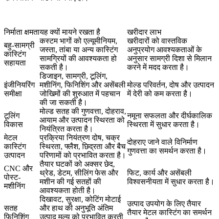
निर्माता क्षमता
यह क्यों मायने रखता है
खरीदार लाभ
कस्टम भागों को एल्यूमीनियम,
खरीदारों को वास्तविक
बहु-सामग्री
जस्ता, तांबा या अन्य कास्टिंग
अनुप्रयोग आवश्यकताओं के
कास्टिंग
सामग्रियों की आवश्यकता हो
अनुसार सामग्री दिशा से मिलान
सहायता
सकती है।
करने में मदद करता है।
डिजाइन, सामग्री, टूलिंग,
इंजीनियरिंग
मशीनिंग, फिनिशिंग और असेंबली
मोल्ड परिवर्तन, दोष और उत्पादन
समीक्षा
जोखिमों की शुरुआत में पहचान
में देरी को कम करता है।
की जा सकती है।
मोल्ड सतह की गुणवत्ता, दोहराव,
टूलिंग
नमूना सफलता और दीर्घकालिक
आयाम और उत्पादन स्थिरता को
विकास
स्थिरता में सुधार करता है।
नियंत्रित करता है।
मेटल
प्रक्रिया नियंत्रण दोष, चक्र
दोहराए जाने वाले विनिर्माण
कास्टिंग
स्थिरता, फ्लैश, छिद्रता और बैच
गुणवत्ता का समर्थन करता है।
उत्पादन
परिणामों को प्रभावित करता है।
तैयार घटकों को अक्सर छेद,
CNC और
थ्रेड, डेटम, सीलिंग फेस और
फिट, कार्य और असेंबली
पोस्ट-
मशीन की गई सतहों की
विश्वसनीयता में सुधार करता है।
मशीनिंग
आवश्यकता होती है।
दिखावट, सुरक्षा, कोटिंग मोटाई
उत्पाद उपयोग के लिए तैयार
सतह
और हाथ की अनुभूति अंतिम
तैयार मेटल कास्टिंग का समर्थन
फिनिशिंग
उत्पाद मूल्य को प्रभावित करती