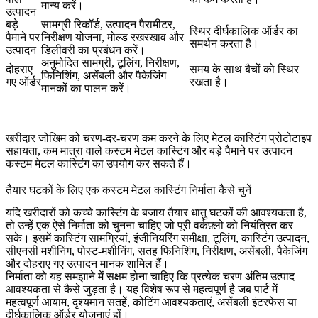
मान्य करें।
उत्पादन
बड़े
सामग्री रिकॉर्ड, उत्पादन पैरामीटर,
स्थिर दीर्घकालिक ऑर्डर का
पैमाने पर
निरीक्षण योजना, मोल्ड रखरखाव और
समर्थन करता है।
उत्पादन
डिलीवरी का प्रबंधन करें।
अनुमोदित सामग्री, टूलिंग, निरीक्षण,
दोहराए
समय के साथ बैचों को स्थिर
फिनिशिंग, असेंबली और पैकेजिंग
गए ऑर्डर
रखता है।
मानकों का पालन करें।
खरीदार जोखिम को चरण-दर-चरण कम करने के लिए
मेटल कास्टिंग प्रोटोटाइप
सहायता
,
कम मात्रा वाले कस्टम मेटल कास्टिंग
और
बड़े पैमाने पर उत्पादन
कस्टम मेटल कास्टिंग
का उपयोग कर सकते हैं।
तैयार घटकों के लिए एक कस्टम मेटल कास्टिंग निर्माता कैसे चुनें
यदि खरीदारों को कच्चे कास्टिंग के बजाय तैयार धातु घटकों की आवश्यकता है,
तो उन्हें एक ऐसे निर्माता को चुनना चाहिए जो पूरी वर्कफ़्लो को नियंत्रित कर
सके। इसमें कास्टिंग सामग्रियां, इंजीनियरिंग समीक्षा, टूलिंग, कास्टिंग उत्पादन,
सीएनसी मशीनिंग, पोस्ट-मशीनिंग, सतह फिनिशिंग, निरीक्षण, असेंबली, पैकेजिंग
और दोहराए गए उत्पादन मानक शामिल हैं।
निर्माता को यह समझाने में सक्षम होना चाहिए कि प्रत्येक चरण अंतिम उत्पाद
आवश्यकता से कैसे जुड़ता है। यह विशेष रूप से महत्वपूर्ण है जब पार्ट में
महत्वपूर्ण आयाम, दृश्यमान सतहें, कोटिंग आवश्यकताएं, असेंबली इंटरफेस या
दीर्घकालिक ऑर्डर योजनाएं हों।