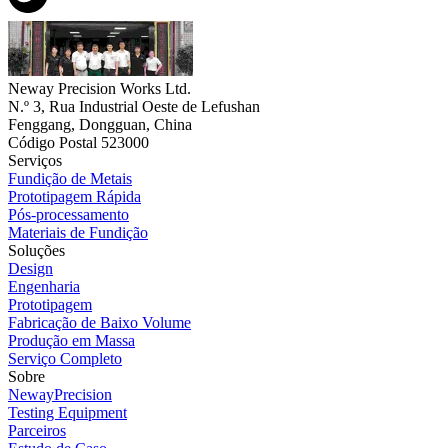
Neway Precision Works Ltd.
N.º 3, Rua Industrial Oeste de Lefushan
Fenggang, Dongguan, China
Código Postal 523000
Serviços
Fundição de Metais
Prototipagem Rápida
Pós-processamento
Materiais de Fundição
Soluções
Design
Engenharia
Prototipagem
Fabricação de Baixo Volume
Produção em Massa
Serviço Completo
Sobre
NewayPrecision
Testing Equipment
Parceiros