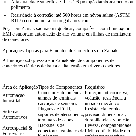
Alta qualidade superficial: Ra ≤ 1,6 µm após
tamboreamento
ou
polimento
Resistência à corrosão: até 500 horas em névoa salina (ASTM
B117) com
pintura a pó
ou
galvanização
Peças em Zamak são não magnéticas, compatíveis com blindagem
EMI e suportam automação de alto volume em linhas de montagem
de conectores.
Aplicações Típicas para Fundidos de Conectores em Zamak
A fundição sob pressão em Zamak atende componentes de
conectores elétricos de baixa e alta tensão em diversos setores.
Área de Aplicação
Tipos de Componentes
Requisitos
Conectores de potência,
Proteção anticorrosiva,
Automação
tampas de terminais,
vedação, resistência a
Industrial
carcaças de sensores
impacto mecânico
Plugues de ECU,
Resistência térmica,
Sistemas
suportes de aterramento,
precisão dimensional,
Automotivos
terminais de cabos
durabilidade à vibração
Backshells de
Leveza, compatibilidade
Aeroespacial &
conectores, gabinetes de
EMI, confiabilidade em
Ferroviário