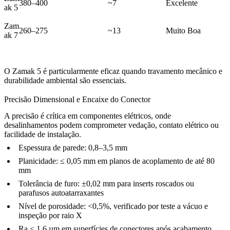
380–400
~7
Excelente
ak 5
Zam
260–275
~13
Muito Boa
ak 7
O Zamak 5 é particularmente eficaz quando travamento mecânico e
durabilidade ambiental são essenciais.
Precisão Dimensional e Encaixe do Conector
A precisão é crítica em componentes elétricos, onde
desalinhamentos podem comprometer vedação, contato elétrico ou
facilidade de instalação.
Espessura de parede: 0,8–3,5 mm
Planicidade: ≤ 0,05 mm em planos de acoplamento de até 80
mm
Tolerância de furo: ±0,02 mm para inserts roscados ou
parafusos autoatarraxantes
Nível de porosidade: <0,5%, verificado por teste a vácuo e
inspeção por raio X
Ra ≤ 1,6 µm em superfícies de conectores após acabamento