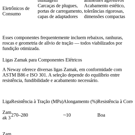
blindagem
ambientes agressivos
Carcaças de plugues,
Acabamento estético,
Eletrônicos de
portas de carregamento,
tolerâncias rigorosas,
Consumo
capas de adaptadores
dimensões compactas
Esses componentes frequentemente incluem rebaixos, ranhuras,
roscas e geometria de alívio de tração — todos viabilizados por
fundição otimizada.
Ligas Zamak para Componentes Elétricos
A Neway oferece diversas
ligas Zamak
, em conformidade com
ASTM B86 e ISO 301. A seleção depende do equilíbrio entre
resistência, fundibilidade e acabamento necessário.
Liga
Resistência à Tração (MPa)
Alongamento (%)
Resistência à Corro
Zam
270–280
~10
Boa
ak 3
Zam