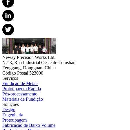
Neway Precision Works Ltd.
N.º 3, Rua Industrial Oeste de Lefushan
Fenggang, Dongguan, China
Código Postal 523000
Serviços
Fundição de Metais
Prototipagem Rápida
Pós-processamento
Materiais de Fundição
Soluções
Design
Engenharia
Prototipagem
Fabricação de Baixo Volume