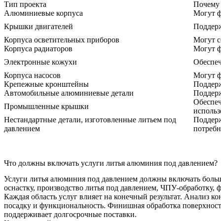
Тип проекта
Почему 
Алюминиевые корпуса
Могут ф
Крышки двигателей
Поддер
Корпуса осветительных приборов
Могут с
Корпуса радиаторов
Могут ф
Электронные кожухи
Обеспеч
Корпуса насосов
Могут ф
Крепежные кронштейны
Поддерж
Автомобильные алюминиевые детали
Поддерж
Обеспеч
Промышленные крышки
использ
Нестандартные детали, изготовленные литьем под
Поддерж
давлением
потребн
Что должны включать услуги литья алюминия под давлением?
Услуги литья алюминия под давлением должны включать больше
оснастку, производство литья под давлением, ЧПУ-обработку, 
Каждая область услуг влияет на конечный результат. Анализ к
посадку и функциональность. Финишная обработка поверхности
поддерживает долгосрочные поставки.