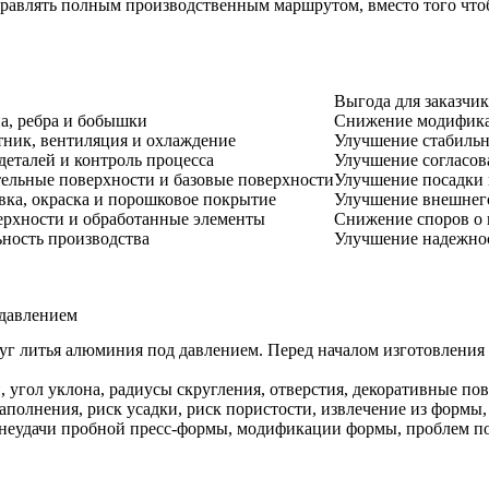
авлять полным производственным маршрутом, вместо того чтобы
Выгода для заказчик
а, ребра и бобышки
Снижение модифика
тник, вентиляция и охлаждение
Улучшение стабильн
еталей и контроль процесса
Улучшение согласов
тельные поверхности и базовые поверхности
Улучшение посадки
вка, окраска и порошковое покрытие
Улучшение внешнег
ерхности и обработанные элементы
Снижение споров о 
ьность производства
Улучшение надежнос
 давлением
уг литья алюминия под давлением. Перед началом изготовления
 угол уклона, радиусы скругления, отверстия, декоративные по
заполнения, риск усадки, риск пористости, извлечение из форм
 неудачи пробной пресс-формы, модификации формы, проблем по