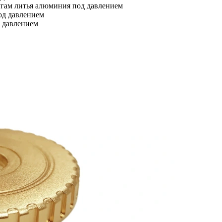
угам литья алюминия под давлением
од давлением
д давлением