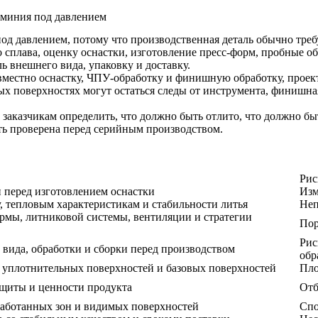
юминия под давлением
д давлением, потому что производственная деталь обычно треб
сплава, оценку оснастки, изготовление пресс-форм, пробные об
 внешнего вида, упаковку и доставку.
вместно оснастку, ЧПУ-обработку и финишную обработку, проект
х поверхностях могут остаться следы от инструмента, финишная
аказчикам определить, что должно быть отлито, что должно бы
ть проверена перед серийным производством.
Рис
 перед изготовлением оснастки
Изм
у, тепловым характеристикам и стабильности литья
Неп
рмы, литниковой системы, вентиляции и стратегии
Пор
Рис
 вида, обработки и сборки перед производством
обр
, уплотнительных поверхностей и базовых поверхностей
Пло
ащиты и ценности продукта
Отб
работанных зон и видимых поверхностей
Спо