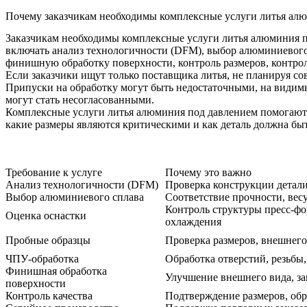
Почему заказчикам необходимы комплексные услуги литья ал
Заказчикам необходимы комплексные услуги литья алюминия по
включать анализ технологичности (DFM), выбор алюминиевого 
финишную обработку поверхности, контроль размеров, контроль
Если заказчики ищут только поставщика литья, не планируя со
Припуски на обработку могут быть недостаточными, на видимы
могут стать несогласованными.
Комплексные услуги литья алюминия под давлением помогают з
какие размеры являются критическими и как деталь должна бы
Требование к услуге
Почему это важно
Анализ технологичности (DFM)
Проверка конструкции детали
Выбор алюминиевого сплава
Соответствие прочности, вес
Контроль структуры пресс-фо
Оценка оснастки
охлаждения
Пробные образцы
Проверка размеров, внешнего
ЧПУ-обработка
Обработка отверстий, резьбы
Финишная обработка
Улучшение внешнего вида, з
поверхности
Контроль качества
Подтверждение размеров, об