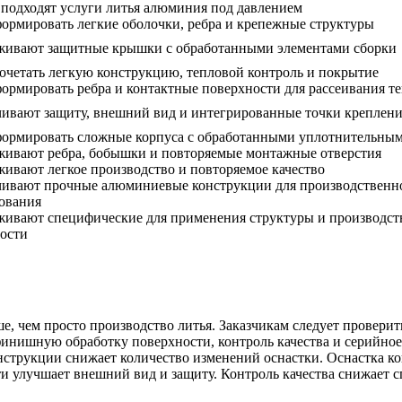
подходят услуги литья алюминия под давлением
ормировать легкие оболочки, ребра и крепежные структуры
живают защитные крышки с обработанными элементами сборки
очетать легкую конструкцию, тепловой контроль и покрытие
ормировать ребра и контактные поверхности для рассеивания т
ивают защиту, внешний вид и интегрированные точки креплен
ормировать сложные корпуса с обработанными уплотнительны
ивают ребра, бобышки и повторяемые монтажные отверстия
ивают легкое производство и повторяемое качество
ивают прочные алюминиевые конструкции для производственн
ования
ивают специфические для применения структуры и производс
ости
, чем просто производство литья. Заказчикам следует проверит
финишную обработку поверхности, контроль качества и серийное
онструкции снижает количество изменений оснастки. Оснастка к
 улучшает внешний вид и защиту. Контроль качества снижает сп