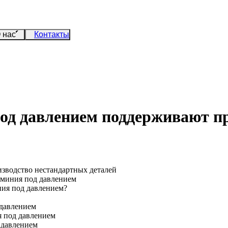
 нас
Контакты
од давлением поддерживают п
зводство нестандартных деталей
юминия под давлением
ния под давлением?
 давлением
я под давлением
 давлением