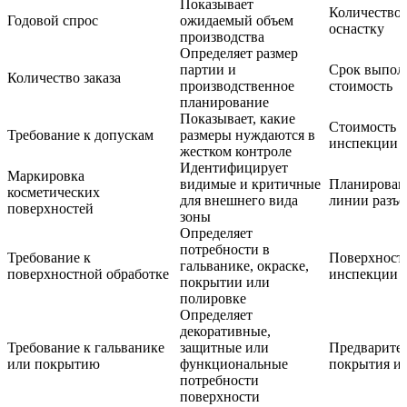
Показывает
Количество 
Годовой спрос
ожидаемый объем
оснастку
производства
Определяет размер
партии и
Срок выполн
Количество заказа
производственное
стоимость
планирование
Показывает, какие
Стоимость 
Требование к допускам
размеры нуждаются в
инспекции
жестком контроле
Идентифицирует
Маркировка
видимые и критичные
Планировани
косметических
для внешнего вида
линии разъе
поверхностей
зоны
Определяет
потребности в
Требование к
Поверхностн
гальванике, окраске,
поверхностной обработке
инспекции
покрытии или
полировке
Определяет
декоративные,
Требование к гальванике
защитные или
Предварител
или покрытию
функциональные
покрытия и 
потребности
поверхности