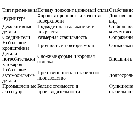
Тип применения
Почему подходит цинковый сплав
Озабоченнос
Хорошая прочность и качество
Долговечно
Фурнитура
поверхности
вид
Декоративные
Подходит для гальваники и
Стабильнос
детали
покрытия
косметическ
Соединители
Размерная стабильность
Сопряжение
Небольшие
Прочность и повторяемость
Согласованн
кронштейны
Детали
Сложные формы и хорошая
потребительски
Внешний ви
отделка
х товаров
Небольшие
Прецизионность и стабильное
автомобильные
Долгосрочн
производство
детали
Промышленные
Баланс стоимости и
Функционал
аксессуары
производительности
стабильност