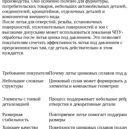
производства. Оно особенно полезно для фурнитуры,
потребительских товаров, небольших автомобильных деталей,
соединителей, кронштейнов, отделочных деталей и
компонентов внешнего вида.
После литья для отверстий, резьбы, установочных
поверхностей, уплотнительных поверхностей и зон с
высокими допусками может использоваться локальная
ЧПУ-
обработка после литья цинка под давлением
. Это позволяет
покупателям сочетать эффективность литья под давлением с
прецизионностью там, где деталь действительно в этом
нуждается.
Требование покупателя
Почему литье цинковых сплавов под да
Небольшие сложные
Цинковый сплав может формировать де
структуры
элементы и компактные геометрии
Элементы с тонкой
Процесс поддерживает небольшие ребр
детализацией
отверстия и декоративные детали
Размерная
Повторяемое литье помогает поддержив
стабильность
размеры
Хорошее качество
Поверхности цинковых сплавов подде