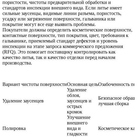
пористости, чистоты предварительной обработки и
стандартов инспекции внешнего вида. Если литье имеет
сильные заусенцы, видимые линии разъема, пористость,
усадку или загрязнение поверхности, гальваника или
покрытие могут все еще выявить проблемы.
Покупатели должны определить косметические поверхности,
контактные поверхности, тип покрытия, цвет, требования к
гальванике, приемлемый стандарт дефектов и уровень
инспекции на этапе запроса коммерческого предложения
(RFQ). Это помогает поставщику контролировать как
качество литья, так и качество отделки перед началом
производства.
Вариант чистоты поверхности
Основная цель
Озабоченность по
Удаление
облоя,
Безопасное обращ
Удаление заусенцев
заусенцев и
лучшая сборка
острых
кромок
Улучшение
внешнего
Полировка
вида и
Косметическое ка
гладкости