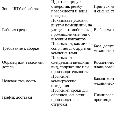
Идентифицирует
отверстия, резьбу,
Припуск на
Зоны ЧПУ-обработки
поверхности и зоны
и оценка ст
посадки
Показывает условия:
внутри помещений, на
Рабочая среда
улице, автомобильные,
Выбор матер
промышленные или с
высоким контактом
Показывает, как деталь
База, допус
Требование к сборке
сопрягается с другими
механическо
компонентами
Показывает
Образец или эталонная
ожидаемый внешний
Косметическ
деталь
вид, сопряжение или
планирован
производительность
Проясняет
Баланс мате
Целевая стоимость
коммерческие
механическо
ожидания
Проясняет сроки для
образцов, оснастки,
Планировани
График доставки
производства и
производст
отгрузки