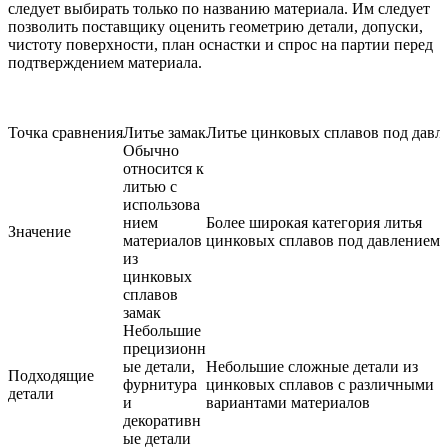
следует выбирать только по названию материала. Им следует
позволить поставщику оценить геометрию детали, допуски,
чистоту поверхности, план оснастки и спрос на партии перед
подтверждением материала.
Точка сравнения
Литье замак
Литье цинковых сплавов под давл
Обычно
относится к
литью с
использова
нием
Более широкая категория литья
Значение
материалов
цинковых сплавов под давлением
из
цинковых
сплавов
замак
Небольшие
прецизионн
ые детали,
Небольшие сложные детали из
Подходящие
фурнитура
цинковых сплавов с различными
детали
и
вариантами материалов
декоративн
ые детали