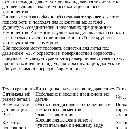
лучше подходит для легких литых под давлением деталей,
деталей теплоотвода и крупных конструктивных
компонентов.
Цинковые сплавы обычно обеспечивают хорошее качество
поверхности и подходят для декоративных деталей,
фурнитуры, соединителей и небольших прецизионных
компонентов. Алюминий лучше, когда деталь должна снижать
вес, передавать тепло или поддерживать более крупную
конструктивную геометрию.
Оба процесса могут требовать оснастки для литья под
давлением, ЧПУ-обработки и поверхностной обработки.
Покупателям следует сравнивать размер детали, целевой вес,
прочность, внешний вид, условия эксплуатации, допуски и
общую стоимость перед выбором процесса.
Точка сравнения
Литье цинковых сплавов под давлением
Литье
Оптимальный
Небольшие и средние прецизионные
Средн
размер детали
детали
Возможности
Очень подходит для тонких деталей и
Подход
детализации
компактных элементов
корпу
Вес
Тяжелее алюминия
Лучше 
Хорошо для декоративных и
Качество
Хороше
чувствительных к внешнему виду
поверхности
от спл