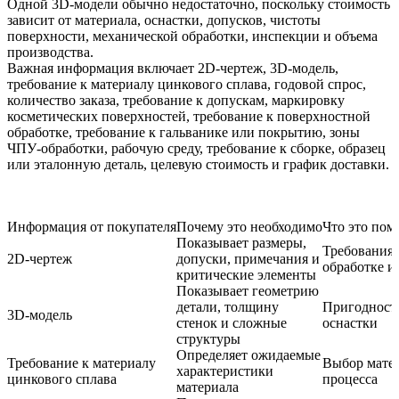
Одной 3D-модели обычно недостаточно, поскольку стоимость
зависит от материала, оснастки, допусков, чистоты
поверхности, механической обработки, инспекции и объема
производства.
Важная информация включает 2D-чертеж, 3D-модель,
требование к материалу цинкового сплава, годовой спрос,
количество заказа, требование к допускам, маркировку
косметических поверхностей, требование к поверхностной
обработке, требование к гальванике или покрытию, зоны
ЧПУ-обработки, рабочую среду, требование к сборке, образец
или эталонную деталь, целевую стоимость и график доставки.
Информация от покупателя
Почему это необходимо
Что это пом
Показывает размеры,
Требования 
2D-чертеж
допуски, примечания и
обработке и
критические элементы
Показывает геометрию
детали, толщину
Пригодность
3D-модель
стенок и сложные
оснастки
структуры
Определяет ожидаемые
Требование к материалу
Выбор мате
характеристики
цинкового сплава
процесса
материала