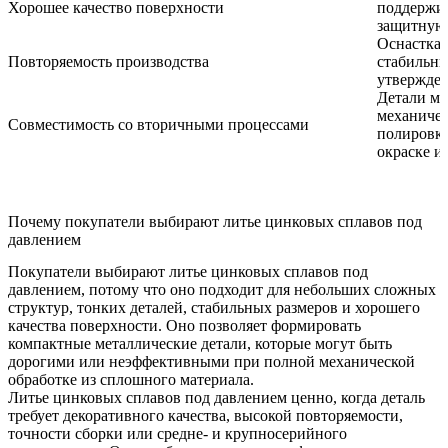
Хорошее качество поверхности
поддержи
защитную
Оснастка 
Повторяемость производства
стабильны
утвержде
Детали мо
механичес
Совместимость со вторичными процессами
полировке
окраске 
Почему покупатели выбирают литье цинковых сплавов под
давлением
Покупатели выбирают литье цинковых сплавов под
давлением, потому что оно подходит для небольших сложных
структур, тонких деталей, стабильных размеров и хорошего
качества поверхности. Оно позволяет формировать
компактные металлические детали, которые могут быть
дорогими или неэффективными при полной механической
обработке из сплошного материала.
Литье цинковых сплавов под давлением ценно, когда деталь
требует декоративного качества, высокой повторяемости,
точности сборки или средне- и крупносерийного