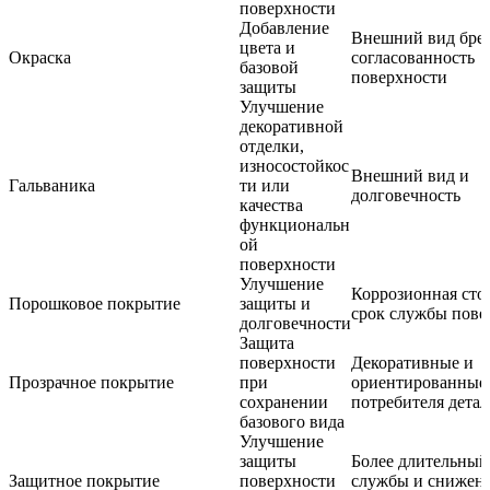
поверхности
Добавление
Внешний вид бре
цвета и
Окраска
согласованность
базовой
поверхности
защиты
Улучшение
декоративной
отделки,
износостойкос
Внешний вид и
Гальваника
ти или
долговечность
качества
функциональн
ой
поверхности
Улучшение
Коррозионная сто
Порошковое покрытие
защиты и
срок службы пове
долговечности
Защита
поверхности
Декоративные и
Прозрачное покрытие
при
ориентированные
сохранении
потребителя дета
базового вида
Улучшение
защиты
Более длительный
Защитное покрытие
поверхности
службы и снижен