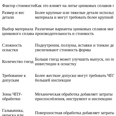
Фактор стоимости
Как это влияет на литье цинковых сплавов п
Размер и вес
Более крупные или тяжелые детали использ
детали
материала и могут требовать более крупной 
Выбор материала
Различные варианты цинковых сплавов могу
цинкового сплава
производительность и стоимость
Сложность
Поднутрения, ползуны, вставки и тонкие де
оснастки
увеличивают стоимость формы
Больше гнезд может улучшить выпуск, но п
Количество гнезд
инвестиции в оснастку
Требование к
Более жесткие допуски могут требовать ЧПУ
допускам
большей инспекции
Зоны ЧПУ-
Механическая обработка добавляет затраты н
обработки
приспособления, инструмент и инспекцию
Гальваника,
Поверхностная обработка добавляет затраты 
окраска или