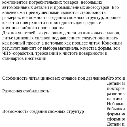
компонентов потребительских товаров, небольших
автомобильных деталей и промышленных аксессуаров. Его
ключевыми преимуществами являются стабильность
размеров, возможность создания сложных структур, хорошее
качество поверхности и пригодность для средне- и
крупносерийного производства.
Для покупателей, закупающих
детали из цинковых сплавов
,
литье цинковых сплавов под давлением следует оценивать
как полный проект, а не только как процесс литья. Конечный
результат зависит от выбора материала, качества формы, зон
ЧПУ-обработки, требований к чистоте поверхности и
стандартов инспекции.
Особенность литья цинковых сплавов под давлением
Что это з
Детали мо
повторяем
Размерная стабильность
различны
партиях
Небольшие
бобышки 
Возможность создания сложных структур
формы мо
сформиро
Детали из