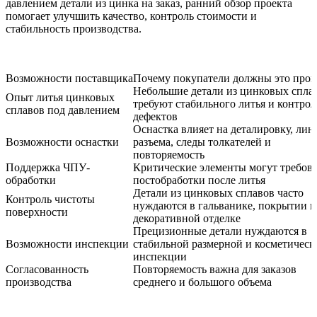
давлением детали из цинка на заказ, ранний обзор проекта
помогает улучшить качество, контроль стоимости и
стабильность производства.
Возможности поставщика
Почему покупатели должны это пров
Небольшие детали из цинковых спла
Опыт литья цинковых
требуют стабильного литья и контрол
сплавов под давлением
дефектов
Оснастка влияет на деталировку, лин
Возможности оснастки
разъема, следы толкателей и
повторяемость
Поддержка ЧПУ-
Критические элементы могут требова
обработки
постобработки после литья
Детали из цинковых сплавов часто
Контроль чистоты
нуждаются в гальванике, покрытии 
поверхности
декоративной отделке
Прецизионные детали нуждаются в
Возможности инспекции
стабильной размерной и косметическ
инспекции
Согласованность
Повторяемость важна для заказов
производства
среднего и большого объема