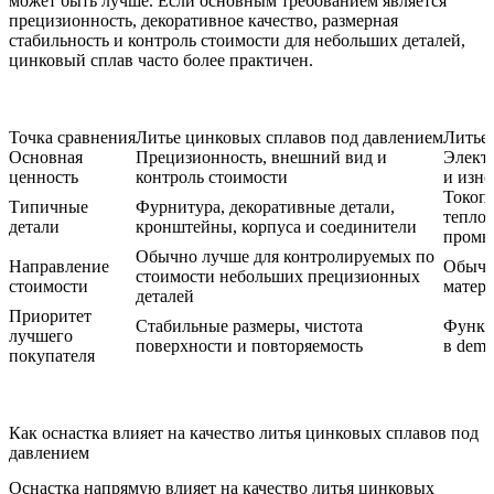
может быть лучше. Если основным требованием является
прецизионность, декоративное качество, размерная
стабильность и контроль стоимости для небольших деталей,
цинковый сплав часто более практичен.
Точка сравнения
Литье цинковых сплавов под давлением
Литье
Основная
Прецизионность, внешний вид и
Электр
ценность
контроль стоимости
и изно
Токоп
Типичные
Фурнитура, декоративные детали,
тепло
детали
кронштейны, корпуса и соединители
промы
Обычно лучше для контролируемых по
Направление
Обычн
стоимости небольших прецизионных
стоимости
матери
деталей
Приоритет
Стабильные размеры, чистота
Функц
лучшего
поверхности и повторяемость
в dem
покупателя
Как оснастка влияет на качество литья цинковых сплавов под
давлением
Оснастка напрямую влияет на качество литья цинковых