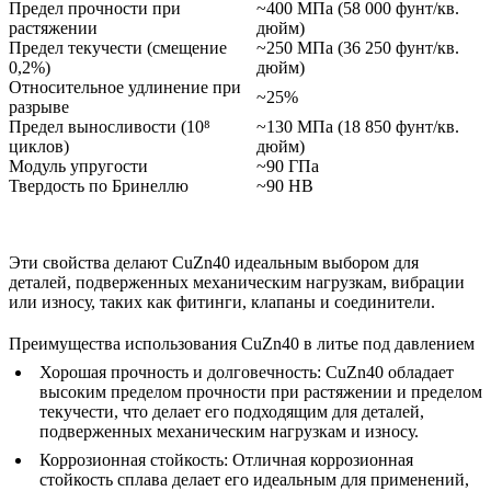
Предел прочности при
~400 МПа (58 000 фунт/кв.
растяжении
дюйм)
Предел текучести (смещение
~250 МПа (36 250 фунт/кв.
0,2%)
дюйм)
Относительное удлинение при
~25%
разрыве
Предел выносливости (10⁸
~130 МПа (18 850 фунт/кв.
циклов)
дюйм)
Модуль упругости
~90 ГПа
Твердость по Бринеллю
~90 HB
Эти свойства делают CuZn40 идеальным выбором для
деталей, подверженных механическим нагрузкам, вибрации
или износу, таких как фитинги, клапаны и соединители.
Преимущества использования CuZn40 в литье под давлением
Хорошая прочность и долговечность:
CuZn40 обладает
высоким пределом прочности при растяжении и пределом
текучести, что делает его подходящим для деталей,
подверженных механическим нагрузкам и износу.
Коррозионная стойкость:
Отличная коррозионная
стойкость сплава делает его идеальным для применений,