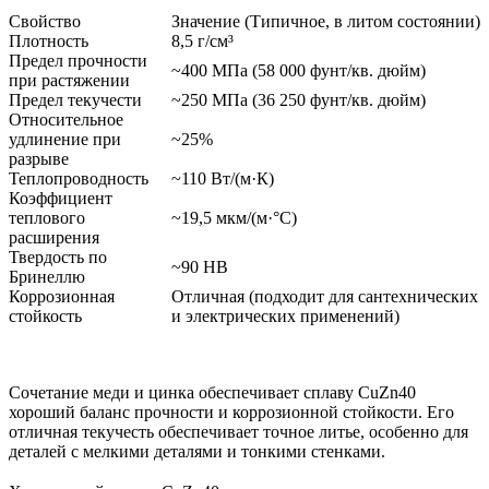
Свойство
Значение (Типичное, в литом состоянии)
Плотность
8,5 г/см³
Предел прочности
~400 МПа (58 000 фунт/кв. дюйм)
при растяжении
Предел текучести
~250 МПа (36 250 фунт/кв. дюйм)
Относительное
удлинение при
~25%
разрыве
Теплопроводность
~110 Вт/(м·К)
Коэффициент
теплового
~19,5 мкм/(м·°C)
расширения
Твердость по
~90 HB
Бринеллю
Коррозионная
Отличная (подходит для сантехнических
стойкость
и электрических применений)
Сочетание меди и цинка обеспечивает сплаву CuZn40
хороший баланс прочности и коррозионной стойкости. Его
отличная текучесть обеспечивает точное литье, особенно для
деталей с мелкими деталями и тонкими стенками.