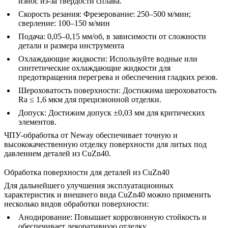
износ из-за твердости сплава.
Скорость резания:
Фрезерование: 250–500 м/мин;
сверление: 100–150 м/мин
Подача:
0,05–0,15 мм/об, в зависимости от сложности
детали и размера инструмента
Охлаждающие жидкости:
Используйте водные или
синтетические охлаждающие жидкости для
предотвращения перегрева и обеспечения гладких резов.
Шероховатость поверхности:
Достижима шероховатость
Ra ≤ 1,6 мкм для прецизионной отделки.
Допуск:
Достижим допуск ±0,03 мм для критических
элементов.
ЧПУ-обработка от Neway
обеспечивает точную и
высококачественную отделку поверхности для литых под
давлением деталей из CuZn40.
Обработка поверхности для деталей из CuZn40
Для дальнейшего улучшения эксплуатационных
характеристик и внешнего вида CuZn40 можно применить
несколько видов обработки поверхности:
Анодирование
:
Повышает коррозионную стойкость и
обеспечивает декоративную отделку.