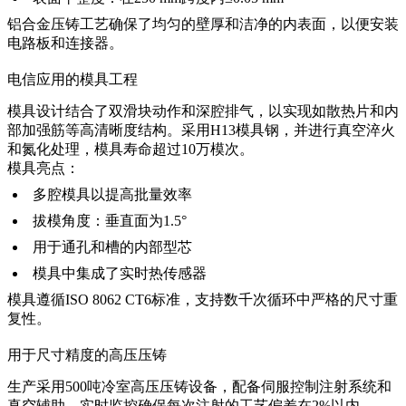
铝合金压铸工艺
确保了均匀的壁厚和洁净的内表面，以便安装
电路板和连接器。
电信应用的模具工程
模具设计结合了双滑块动作和深腔排气，以实现如散热片和内
部加强筋等高清晰度结构。采用H13模具钢，并进行真空淬火
和氮化处理，模具寿命超过10万模次。
模具亮点：
多腔模具以提高批量效率
拔模角度：垂直面为1.5°
用于通孔和槽的内部型芯
模具中集成了实时热传感器
模具遵循
ISO 8062 CT6
标准，支持数千次循环中严格的尺寸重
复性。
用于尺寸精度的高压压铸
生产采用500吨冷室高压压铸设备，配备伺服控制注射系统和
真空辅助。实时监控确保每次注射的工艺偏差在2%以内。