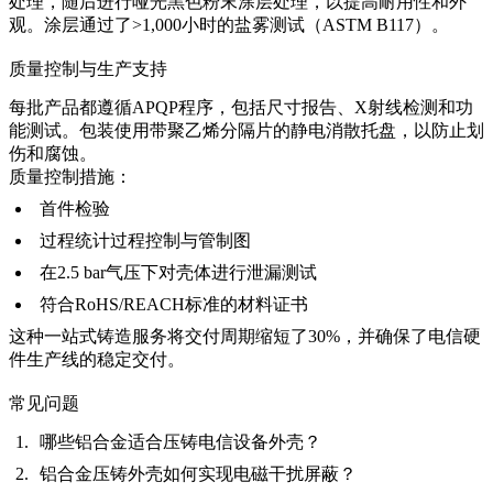
处理，随后进行哑光黑色粉末涂层处理，以提高耐用性和外
观。涂层通过了>1,000小时的盐雾测试（ASTM B117）。
质量控制与生产支持
每批产品都遵循APQP程序，包括尺寸报告、X射线检测和功
能测试。包装使用带聚乙烯分隔片的静电消散托盘，以防止划
伤和腐蚀。
质量控制措施：
首件检验
过程统计过程控制与管制图
在2.5 bar气压下对壳体进行泄漏测试
符合RoHS/REACH标准的材料证书
这种
一站式铸造服务
将交付周期缩短了30%，并确保了电信硬
件生产线的稳定交付。
常见问题
哪些铝合金适合压铸电信设备外壳？
铝合金压铸外壳如何实现电磁干扰屏蔽？