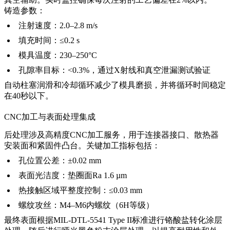
铸造参数：
注射速度：2.0–2.8 m/s
填充时间：≤0.2 s
模具温度：230–250°C
孔隙率目标：<0.3%，通过X射线和真空泄漏测试验证
自动柱塞润滑和冷却循环减少了模具磨损，并将循环时间稳定
在40秒以下。
CNC加工与表面处理集成
后处理涉及高精度
CNC加工服务
，用于连接器接口、散热器
安装面和紧固件凸台。关键加工指标包括：
孔位置公差：±0.02 mm
表面光洁度：垫圈面Ra 1.6 µm
热接触区域平整度控制：≤0.03 mm
螺纹攻丝：M4–M6内螺纹（6H等级）
最终表面根据MIL-DTL-5541 Type II标准进行铬酸盐转化涂层