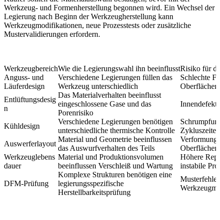
Werkzeug- und Formenherstellung begonnen wird. Ein Wechsel der
Legierung nach Beginn der Werkzeugherstellung kann
Werkzeugmodifikationen, neue Prozesstests oder zusätzliche
Mustervalidierungen erfordern.
Werkzeugbereich
Wie die Legierungswahl ihn beeinflusst
Risiko für d
Anguss- und
Verschiedene Legierungen füllen das
Schlechte Fü
Läuferdesign
Werkzeug unterschiedlich
Oberflächen
Das Materialverhalten beeinflusst
Entlüftungsdesig
eingeschlossene Gase und das
Innendefekte
n
Porenrisiko
Verschiedene Legierungen benötigen
Schrumpfung
Kühldesign
unterschiedliche thermische Kontrolle
Zykluszeiten
Material und Geometrie beeinflussen
Verformung,
Auswerferlayout
das Auswurfverhalten des Teils
Oberflächen
Werkzeuglebens
Material und Produktionsvolumen
Höhere Repa
dauer
beeinflussen Verschleiß und Wartung
instabile Pr
Komplexe Strukturen benötigen eine
Musterfehler
DFM-Prüfung
legierungsspezifische
Werkzeugmod
Herstellbarkeitsprüfung