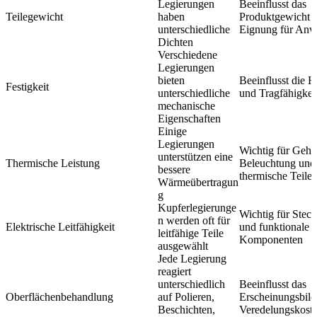
Legierungen
Beeinflusst das
Teilegewicht
haben
Produktgewicht u
unterschiedliche
Eignung für An
Dichten
Verschiedene
Legierungen
bieten
Beeinflusst die H
Festigkeit
unterschiedliche
und Tragfähigkei
mechanische
Eigenschaften
Einige
Legierungen
Wichtig für Gehä
unterstützen eine
Thermische Leistung
Beleuchtung und
bessere
thermische Teile
Wärmeübertragun
g
Kupferlegierunge
Wichtig für Stec
n werden oft für
Elektrische Leitfähigkeit
und funktionale
leitfähige Teile
Komponenten
ausgewählt
Jede Legierung
reagiert
unterschiedlich
Beeinflusst das
Oberflächenbehandlung
auf Polieren,
Erscheinungsbild
Beschichten,
Veredelungskost