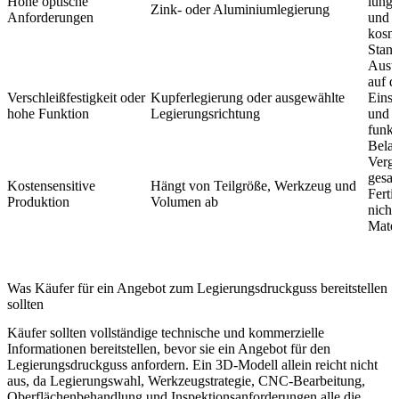
Hohe optische
lung,
Zink- oder Aluminiumlegierung
Anforderungen
und 
kosm
Stand
Ausw
auf d
Verschleißfestigkeit oder
Kupferlegierung oder ausgewählte
Eins
hohe Funktion
Legierungsrichtung
und d
funkt
Belas
Vergl
gesa
Kostensensitive
Hängt von Teilgröße, Werkzeug und
Ferti
Produktion
Volumen ab
nicht
Mater
Was Käufer für ein Angebot zum Legierungsdruckguss bereitstellen
sollten
Käufer sollten vollständige technische und kommerzielle
Informationen bereitstellen, bevor sie ein Angebot für den
Legierungsdruckguss anfordern. Ein 3D-Modell allein reicht nicht
aus, da Legierungswahl, Werkzeugstrategie, CNC-Bearbeitung,
Oberflächenbehandlung und Inspektionsanforderungen alle die