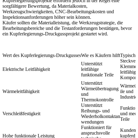
Kupferlegierungsprojekte erfordern jedoch in der Regel eine
sorgfältigere Bewertung, da Materialkosten,
Werkzeugschwierigkeiten, CNC-Bearbeitungskosten und
Inspektionsanforderungen höher sein können.
Käufer sollten die Materialleistung, die Werkzeugstrategie, die
Bearbeitungsbereiche und die Testanforderungen bestätigen, bevor
ein Kupferlegierungs-Druckgussprojekt gestartet wird.
Wert des Kupferlegierungs-Druckgusses
Wie es Käufern hilft
Typisch
Steckver
Unterstützt
Klemmen
Elektrische Leitfähigkeit
leitfähige
leitfähige
funktionale Teile
Kompone
Unterstützt
Wärmeüb
Wärmeübertragung
Wärmeleitfähigkeit
ile und
und
Industri
Thermokontrolle
Unterstützt
Funktion
Reibungs- und
Verschleißfestigkeit
und mec
Wiederholkontaktan
Teile
wendungen
Funktioniert für
Kundensp
anspruchsvolle
Hohe funktionale Leistung
kupferdr