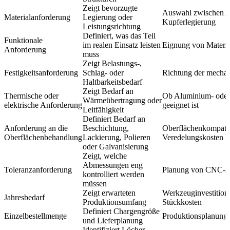
Zeigt bevorzugte
Auswahl zwischen A
Materialanforderung
Legierung oder
Kupferlegierung
Leistungsrichtung
Definiert, was das Teil
Funktionale
im realen Einsatz leisten
Eignung von Materia
Anforderung
muss
Zeigt Belastungs-,
Festigkeitsanforderung
Schlag- oder
Richtung der mechan
Haltbarkeitsbedarf
Zeigt Bedarf an
Thermische oder
Ob Aluminium- oder 
Wärmeübertragung oder
elektrische Anforderung
geeignet ist
Leitfähigkeit
Definiert Bedarf an
Anforderung an die
Beschichtung,
Oberflächenkompatib
Oberflächenbehandlung
Lackierung, Polieren
Veredelungskosten
oder Galvanisierung
Zeigt, welche
Abmessungen eng
Toleranzanforderung
Planung von CNC-Be
kontrolliert werden
müssen
Zeigt erwarteten
Werkzeuginvestition
Jahresbedarf
Produktionsumfang
Stückkosten
Definiert Chargengröße
Einzelbestellmenge
Produktionsplanung
und Lieferplanung
Identifiziert Löcher,