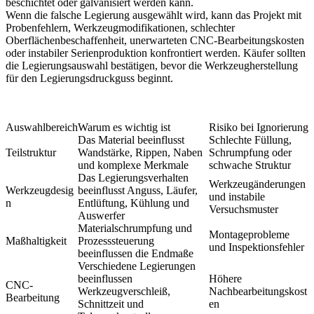
beschichtet oder galvanisiert werden kann.
Wenn die falsche Legierung ausgewählt wird, kann das Projekt mit
Probenfehlern, Werkzeugmodifikationen, schlechter
Oberflächenbeschaffenheit, unerwarteten CNC-Bearbeitungskosten
oder instabiler Serienproduktion konfrontiert werden. Käufer sollten
die Legierungsauswahl bestätigen, bevor die
Werkzeugherstellung
für den Legierungsdruckguss
beginnt.
Auswahlbereich
Warum es wichtig ist
Risiko bei Ignorierung
Das Material beeinflusst
Schlechte Füllung,
Teilstruktur
Wandstärke, Rippen, Naben
Schrumpfung oder
und komplexe Merkmale
schwache Struktur
Das Legierungsverhalten
Werkzeugänderungen
Werkzeugdesig
beeinflusst Anguss, Läufer,
und instabile
n
Entlüftung, Kühlung und
Versuchsmuster
Auswerfer
Materialschrumpfung und
Montageprobleme
Maßhaltigkeit
Prozesssteuerung
und Inspektionsfehler
beeinflussen die Endmaße
Verschiedene Legierungen
beeinflussen
Höhere
CNC-
Werkzeugverschleiß,
Nachbearbeitungskost
Bearbeitung
Schnittzeit und
en