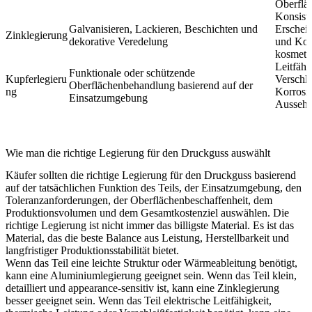
Oberfläc
Konsist
Galvanisieren, Lackieren, Beschichten und
Erschei
Zinklegierung
dekorative Veredelung
und Kon
kosmeti
Leitfähi
Funktionale oder schützende
Kupferlegieru
Verschle
Oberflächenbehandlung basierend auf der
ng
Korrosi
Einsatzumgebung
Ausseh
Wie man die richtige Legierung für den Druckguss auswählt
Käufer sollten die richtige Legierung für den Druckguss basierend
auf der tatsächlichen Funktion des Teils, der Einsatzumgebung, den
Toleranzanforderungen, der Oberflächenbeschaffenheit, dem
Produktionsvolumen und dem Gesamtkostenziel auswählen. Die
richtige Legierung ist nicht immer das billigste Material. Es ist das
Material, das die beste Balance aus Leistung, Herstellbarkeit und
langfristiger Produktionsstabilität bietet.
Wenn das Teil eine leichte Struktur oder Wärmeableitung benötigt,
kann eine Aluminiumlegierung geeignet sein. Wenn das Teil klein,
detailliert und appearance-sensitiv ist, kann eine Zinklegierung
besser geeignet sein. Wenn das Teil elektrische Leitfähigkeit,