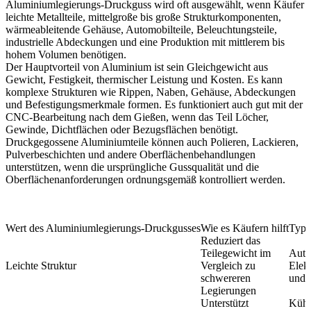
Aluminiumlegierungs-Druckguss
wird oft ausgewählt, wenn Käufer
leichte Metallteile, mittelgroße bis große Strukturkomponenten,
wärmeableitende Gehäuse, Automobilteile, Beleuchtungsteile,
industrielle Abdeckungen und eine Produktion mit mittlerem bis
hohem Volumen benötigen.
Der Hauptvorteil von Aluminium ist sein Gleichgewicht aus
Gewicht, Festigkeit, thermischer Leistung und Kosten. Es kann
komplexe Strukturen wie Rippen, Naben, Gehäuse, Abdeckungen
und Befestigungsmerkmale formen. Es funktioniert auch gut mit der
CNC-Bearbeitung nach dem Gießen, wenn das Teil Löcher,
Gewinde, Dichtflächen oder Bezugsflächen benötigt.
Druckgegossene Aluminiumteile können auch Polieren, Lackieren,
Pulverbeschichten und andere Oberflächenbehandlungen
unterstützen, wenn die ursprüngliche Gussqualität und die
Oberflächenanforderungen ordnungsgemäß kontrolliert werden.
Wert des Aluminiumlegierungs-Druckgusses
Wie es Käufern hilft
Typi
Reduziert das
Teilegewicht im
Auto
Leichte Struktur
Vergleich zu
Elek
schwereren
und 
Legierungen
Unterstützt
Kühl