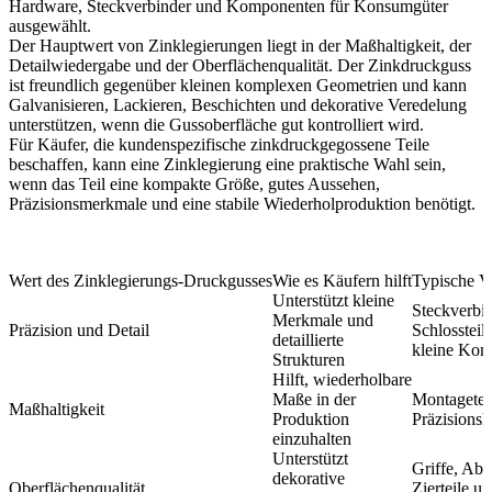
Hardware, Steckverbinder und Komponenten für Konsumgüter
ausgewählt.
Der Hauptwert von Zinklegierungen liegt in der Maßhaltigkeit, der
Detailwiedergabe und der Oberflächenqualität. Der Zinkdruckguss
ist freundlich gegenüber kleinen komplexen Geometrien und kann
Galvanisieren, Lackieren, Beschichten und dekorative Veredelung
unterstützen, wenn die Gussoberfläche gut kontrolliert wird.
Für Käufer, die kundenspezifische zinkdruckgegossene Teile
beschaffen, kann eine Zinklegierung eine praktische Wahl sein,
wenn das Teil eine kompakte Größe, gutes Aussehen,
Präzisionsmerkmale und eine stabile Wiederholproduktion benötigt.
Wert des Zinklegierungs-Druckgusses
Wie es Käufern hilft
Typische 
Unterstützt kleine
Steckverbin
Merkmale und
Präzision und Detail
Schlossteil
detaillierte
kleine Ko
Strukturen
Hilft, wiederholbare
Maße in der
Montagetei
Maßhaltigkeit
Produktion
Präzisions
einzuhalten
Unterstützt
Griffe, Ab
dekorative
Oberflächenqualität
Zierteile u