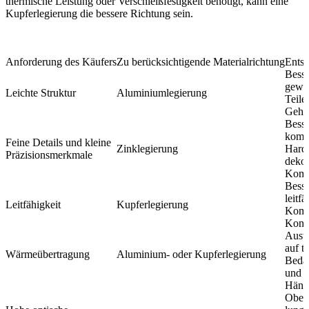
thermische Leistung oder Verschleißfestigkeit benötigt, kann eine
Kupferlegierung die bessere Richtung sein.
Anforderung des Käufers
Zu berücksichtigende Materialrichtung
Entsc
Besse
gewic
Leichte Struktur
Aluminiumlegierung
Teile
Gehä
Besse
kompa
Feine Details und kleine
Zinklegierung
Hard
Präzisionsmerkmale
dekor
Komp
Besse
leitfä
Leitfähigkeit
Kupferlegierung
Komp
Konta
Ausw
auf t
Wärmeübertragung
Aluminium- oder Kupferlegierung
Bedar
und 
Hängt
Ober