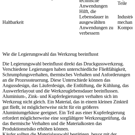
technische
Teile
Anwendungen
Hilft, die
Lebensdauer in
Industrie
Haltbarkeit
ausgewählten
mechani
Anwendungen zu
Kompone
verbessern
Wie die Legierungswahl das Werkzeug beeinflusst
Die Legierungswahl beeinflusst direkt das
Druckgusswerkzeug
.
Verschiedene Legierungen haben unterschiedliche Fließfähigkeit,
Schrumpfungsverhalten, thermisches Verhalten und Anforderungen
an die Prozesssteuerung. Diese Unterschiede können das
Angussdesign, das Läuferdesign, die Entlüftung, die Kühlung, das
Auswerferlayout und die Werkzeuglebensdauer beeinflussen.
Aluminium-, Zink- und Kupferlegierungen verhalten sich im
Werkzeug nicht gleich. Ein Material, das in einem kleinen Zinkteil
gut fließt, ist möglicherweise nicht für ein größeres
Aluminiumgehäuse geeignet. Ein Teil aus einer Kupferlegierung
erfordert möglicherweise eine sorgfältigere Werkzeugprüfung, da
das thermische Verhalten und die Materialkosten das
Produktionsrisiko erhöhen können.
Käufer sollten die Materialauswahl bestätigen, bevor mit der