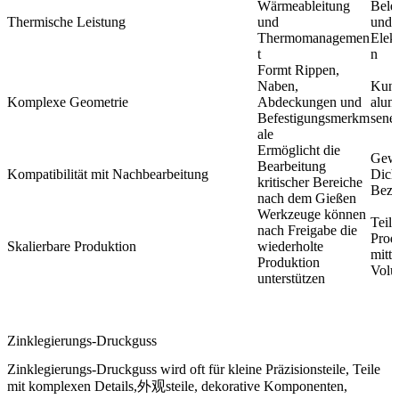
Wärmeableitung
Bele
Thermische Leistung
und
und
Thermomanagemen
Elek
t
n
Formt Rippen,
Naben,
Kund
Komplexe Geometrie
Abdeckungen und
alum
Befestigungsmerkm
sene 
ale
Ermöglicht die
Gewi
Bearbeitung
Kompatibilität mit Nachbearbeitung
Dich
kritischer Bereiche
Bezu
nach dem Gießen
Werkzeuge können
Teile
nach Freigabe die
Prod
Skalierbare Produktion
wiederholte
mitt
Produktion
Vol
unterstützen
Zinklegierungs-Druckguss
Zinklegierungs-Druckguss
wird oft für kleine Präzisionsteile, Teile
mit komplexen Details,外观steile, dekorative Komponenten,