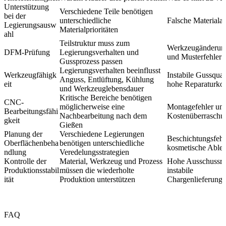
Unterstützung
Verschiedene Teile benötigen
bei der
unterschiedliche
Falsche Materiala
Legierungsausw
Materialprioritäten
ahl
Teilstruktur muss zum
Werkzeugänderun
DFM-Prüfung
Legierungsverhalten und
und Musterfehler
Gussprozess passen
Legierungsverhalten beeinflusst
Werkzeugfähigk
Instabile Gussqual
Anguss, Entlüftung, Kühlung
eit
hohe Reparaturko
und Werkzeuglebensdauer
Kritische Bereiche benötigen
CNC-
möglicherweise eine
Montagefehler un
Bearbeitungsfähi
Nachbearbeitung nach dem
Kostenüberraschu
gkeit
Gießen
Planung der
Verschiedene Legierungen
Beschichtungsfehl
Oberflächenbeha
benötigen unterschiedliche
kosmetische Able
ndlung
Veredelungsstrategien
Kontrolle der
Material, Werkzeug und Prozess
Hohe Ausschussra
Produktionsstabil
müssen die wiederholte
instabile
ität
Produktion unterstützen
Chargenlieferung
FAQ