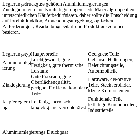
Legierungsdruckguss gehören Aluminiumlegierungen,
Zinklegierungen und Kupferlegierungen. Jede Materialgruppe dient
unterschiedlichen Käuferbedürfnissen, daher sollte die Entscheidung
auf Produktfunktion, Anwendungsumgebung, optischen
Anforderungen, Bearbeitungsbedarf und Produktionsvolumen
basieren.
Legierungstyp
Hauptvorteile
Geeignete Teile
Leichtgewicht, gute
Gehäuse, Halterungen,
Aluminiumleg
Festigkeit, gute thermische
Beleuchtungsteile,
ierung
Leistung
Automobilteile
Gute Präzision, gute
Hardware, dekorative
Oberflächenqualität,
Zinklegierung
Teile, Steckverbinder,
geeignet für kleine komplexe
kleine Komponenten
Teile
Funktionale Teile,
Kupferlegieru
Leitfähig, thermisch,
leitfähige Komponenten,
ng
langlebig und verschleißfest
Industrieteile
Aluminiumlegierungs-Druckguss