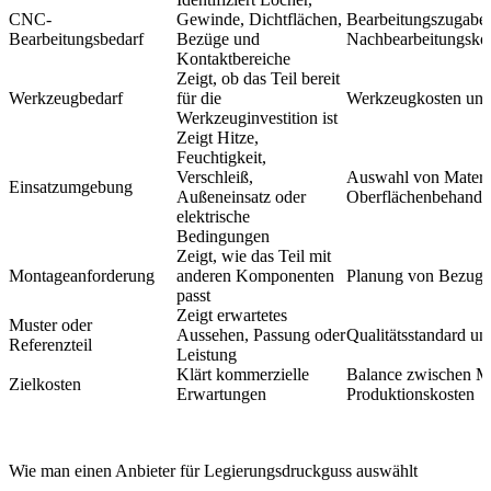
CNC-
Gewinde, Dichtflächen,
Bearbeitungszugabe
Bearbeitungsbedarf
Bezüge und
Nachbearbeitungsko
Kontaktbereiche
Zeigt, ob das Teil bereit
Werkzeugbedarf
für die
Werkzeugkosten und
Werkzeuginvestition ist
Zeigt Hitze,
Feuchtigkeit,
Verschleiß,
Auswahl von Materi
Einsatzumgebung
Außeneinsatz oder
Oberflächenbehandl
elektrische
Bedingungen
Zeigt, wie das Teil mit
Montageanforderung
anderen Komponenten
Planung von Bezug, 
passt
Zeigt erwartetes
Muster oder
Aussehen, Passung oder
Qualitätsstandard un
Referenzteil
Leistung
Klärt kommerzielle
Balance zwischen Ma
Zielkosten
Erwartungen
Produktionskosten
Wie man einen Anbieter für Legierungsdruckguss auswählt