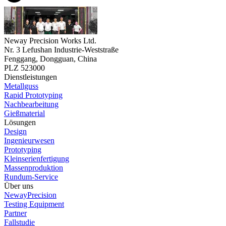
Neway Precision Works Ltd.
Nr. 3 Lefushan Industrie-Weststraße
Fenggang, Dongguan, China
PLZ 523000
Dienstleistungen
Metallguss
Rapid Prototyping
Nachbearbeitung
Gießmaterial
Lösungen
Design
Ingenieurwesen
Prototyping
Kleinserienfertigung
Massenproduktion
Rundum-Service
Über uns
NewayPrecision
Testing Equipment
Partner
Fallstudie