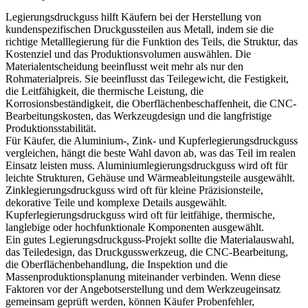
Legierungsdruckguss
hilft Käufern bei der Herstellung von
kundenspezifischen Druckgussteilen aus Metall, indem sie die
richtige Metalllegierung für die Funktion des Teils, die Struktur, das
Kostenziel und das Produktionsvolumen auswählen. Die
Materialentscheidung beeinflusst weit mehr als nur den
Rohmaterialpreis. Sie beeinflusst das Teilegewicht, die Festigkeit,
die Leitfähigkeit, die thermische Leistung, die
Korrosionsbeständigkeit, die Oberflächenbeschaffenheit, die CNC-
Bearbeitungskosten, das Werkzeugdesign und die langfristige
Produktionsstabilität.
Für Käufer, die Aluminium-, Zink- und Kupferlegierungsdruckguss
vergleichen, hängt die beste Wahl davon ab, was das Teil im realen
Einsatz leisten muss. Aluminiumlegierungsdruckguss wird oft für
leichte Strukturen, Gehäuse und Wärmeableitungsteile ausgewählt.
Zinklegierungsdruckguss wird oft für kleine Präzisionsteile,
dekorative Teile und komplexe Details ausgewählt.
Kupferlegierungsdruckguss wird oft für leitfähige, thermische,
langlebige oder hochfunktionale Komponenten ausgewählt.
Ein gutes Legierungsdruckguss-Projekt sollte die Materialauswahl,
das Teiledesign, das Druckgusswerkzeug, die CNC-Bearbeitung,
die Oberflächenbehandlung, die Inspektion und die
Massenproduktionsplanung miteinander verbinden. Wenn diese
Faktoren vor der Angebotserstellung und dem Werkzeugeinsatz
gemeinsam geprüft werden, können Käufer Probenfehler,