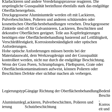
Klarlackieren und andere Veredelungsprozesse reagieren. Die
ursprüngliche Gussqualität beeinflusst ebenfalls stark das endgültige
Oberflächenergebnis.
Druckgegossene Aluminiumteile werden oft mit Lackieren,
Pulverbeschichten, Polieren und anderen schützenden oder
kosmetischen Oberflächenbehandlungen versehen. Druckgegossene
Zinkteile sind oft für Galvanisieren, Lackieren, Beschichten und
dekorative Oberflächen geeignet. Teile aus Kupferlegierungen
benötigen eine Oberflächenbehandlung basierend auf Leitfähigkeit,
Verschleißfestigkeit, Korrosionsbeständigkeit oder optischen
Anforderungen.
Hohe optische Anforderungen müssen bereits bei der
Materialauswahl, dem Werkzeugdesign und der Gussqualität
kontrolliert werden, nicht nur durch die endgültige Beschichtung.
Wenn der Guss Poren, Schrumpfungen, Fließspuren, Grate oder
Oberflächenkontaminationen aufweist, können Polieren oder
Beschichten Defekte eher sichtbar machen als verbergen.
Legierungstyp
Gängige Richtung der Oberflächenbehandlung
Bedenke
Beschic
,
Aluminiumleg
Lackieren, Pulverbeschichten, Polieren und
Korrosi
ierung
Schutzbeschichtung
eit und 