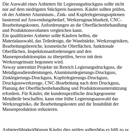
Die Auswahl eines Anbieters für Legierungsdruckguss sollte nicht
nur auf dem niedrigsten Stückpreis basieren. Käufer sollten prüfen,
ob der Anbieter Aluminium-, Zink- und Kupferlegierungsoptionen
basierend auf Anwendungsbedarf, Werkzeugmachbarkeit, CNC-
Bearbeitungskosten, Anforderungen an die Oberflächenbehandlung
und Produktionsvolumen vergleichen kann.
Ein qualifizierter Anbieter sollte Käufern helfen, die
Materialauswahl, das Teiledesign, die Wandstärke, Werkzeugrisiken,
Bearbeitungsbereiche, kosmetische Oberflächen, funktionale
Oberflächen, Inspektionsanforderungen und den
Massenproduktionsplan zu überprüfen, bevor mit dem
Werkzeugeinsatz begonnen wird.
Neway unterstützt Projekte im Bereich Legierungsdruckguss, die
Metallgussdienstleistungen
, Aluminiumlegierungs-Druckguss,
Zinklegierungs-Druckguss, Kupferlegierungs-Druckguss,
Druckgusswerkzeuge, CNC-Bearbeitung nach dem Druckguss,
Planung der Oberflächenbehandlung und Produktionsunterstützung
erfordern. Für Käufer, die kundenspezifische druckgegossene
Metallteile beschaffen, kann eine frühe Legierungsauswahl das
Werkzeugrisiko, die Bearbeitungskosten und die Instabilität der
Massenproduktion reduzieren.
Anbieterfähigkeit
Warum Käufer dies prüfen sollten
Was es hilft zu ve