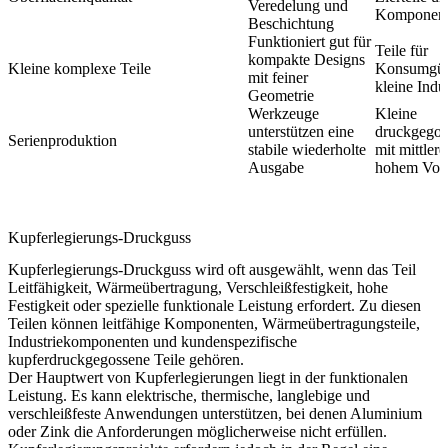
Veredelung und
Komponen
Beschichtung
Funktioniert gut für
Teile für
kompakte Designs
Kleine komplexe Teile
Konsumgüt
mit feiner
kleine Indus
Geometrie
Werkzeuge
Kleine
unterstützen eine
druckgegos
Serienproduktion
stabile wiederholte
mit mittler
Ausgabe
hohem Vol
Kupferlegierungs-Druckguss
Kupferlegierungs-Druckguss
wird oft ausgewählt, wenn das Teil
Leitfähigkeit, Wärmeübertragung, Verschleißfestigkeit, hohe
Festigkeit oder spezielle funktionale Leistung erfordert. Zu diesen
Teilen können leitfähige Komponenten, Wärmeübertragungsteile,
Industriekomponenten und kundenspezifische
kupferdruckgegossene Teile gehören.
Der Hauptwert von Kupferlegierungen liegt in der funktionalen
Leistung. Es kann elektrische, thermische, langlebige und
verschleißfeste Anwendungen unterstützen, bei denen Aluminium
oder Zink die Anforderungen möglicherweise nicht erfüllen.