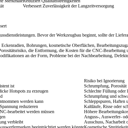
ete Merkmale
Reduziert Qualitätsstreitigkeiten
tät
Verbessert Zuverlässigkeit der Langzeitversorgung
sert
dienstleistungen. Bevor der Werkzeugbau beginnt, sollte der Lieferant
, Eckenradien, Bohrungen, kosmetische Oberflächen, Bearbeitungszug
s Porositätsrisiko, die Entformung, die Kosten für die CNC-Bearbeitung
difikationen an der Form, Probleme bei der Nachbearbeitung, Defekte 
Risiko bei Ignorierung
tent ist
Schrumpfung, Porosität
dicke Hotspots zu erzeugen
Schlechte Füllung oder
nd
Schrumpfung und schwa
 entnommen werden kann
Schleppspuren, Haften 
 Spannung reduzieren
Kaltläufe, Risse oder 
NC-bearbeitet werden müssen
Höhere Bearbeitungskos
gen
Anguss-, Auswerfer- ode
ung verbleibt
Ausschuss, Nacharbeit o
Auswerfermarken beeinträchtigt werden könnte
Kosmetische Streitigkei