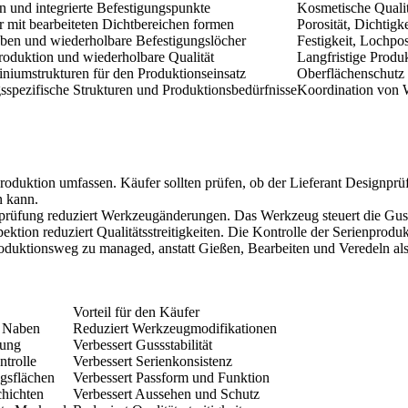
n und integrierte Befestigungspunkte
Kosmetische Quali
mit bearbeiteten Dichtbereichen formen
Porosität, Dichtigk
aben und wiederholbare Befestigungslöcher
Festigkeit, Lochpos
roduktion und wiederholbare Qualität
Langfristige Produk
iniumstrukturen für den Produktionseinsatz
Oberflächenschutz 
sspezifische Strukturen und Produktionsbedürfnisse
Koordination von 
produktion umfassen. Käufer sollten prüfen, ob der Lieferant Design
n kann.
gnprüfung reduziert Werkzeugänderungen. Das Werkzeug steuert die Gus
tion reduziert Qualitätsstreitigkeiten. Die Kontrolle der Serienproduk
Produktionsweg zu managed, anstatt Gießen, Bearbeiten und Veredeln als
Vorteil für den Käufer
d Naben
Reduziert Werkzeugmodifikationen
lung
Verbessert Gussstabilität
trolle
Verbessert Serienkonsistenz
gsflächen
Verbessert Passform und Funktion
chichten
Verbessert Aussehen und Schutz