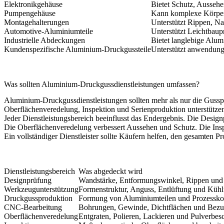
Elektronikgehäuse
Bietet Schutz, Aussehe
Pumpengehäuse
Kann komplexe Körper 
Montagehalterungen
Unterstützt Rippen, N
Automotive-Aluminiumteile
Unterstützt Leichtbaup
Industrielle Abdeckungen
Bietet langlebige Alum
Kundenspezifische Aluminium-Druckgussteile
Unterstützt anwendung
Was sollten Aluminium-Druckgussdienstleistungen umfassen?
Aluminium-Druckgussdienstleistungen sollten mehr als nur die Guss
Oberflächenveredelung, Inspektion und Serienproduktion unterstütze
Jeder Dienstleistungsbereich beeinflusst das Endergebnis. Die Desi
Die Oberflächenveredelung verbessert Aussehen und Schutz. Die Inspek
Ein vollständiger Dienstleister sollte Käufern helfen, den gesamten 
Dienstleistungsbereich
Was abgedeckt wird
Designprüfung
Wandstärke, Entformungswinkel, Rippen un
Werkzeugunterstützung
Formenstruktur, Anguss, Entlüftung und Küh
Druckgussproduktion
Formung von Aluminiumteilen und Prozesskon
CNC-Bearbeitung
Bohrungen, Gewinde, Dichtflächen und Bezu
Oberflächenveredelung
Entgraten, Polieren, Lackieren und Pulverbes