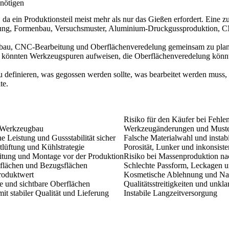
nötigen
 ein Produktionsteil meist mehr als nur das Gießen erfordert. Eine z
ung, Formenbau, Versuchsmuster, Aluminium-Druckgussproduktion, C
bau, CNC-Bearbeitung und Oberflächenveredelung gemeinsam zu planen
n könnten Werkzeugspuren aufweisen, die Oberflächenveredelung könnt
efinieren, was gegossen werden sollte, was bearbeitet werden muss, 
te.
Risiko für den Käufer bei Fehle
m Werkzeugbau
Werkzeugänderungen und Muste
he Leistung und Gussstabilität sicher
Falsche Materialwahl und instab
tlüftung und Kühlstrategie
Porosität, Lunker und inkonsist
itung und Montage vor der Produktion
Risiko bei Massenproduktion na
tflächen und Bezugsflächen
Schlechte Passform, Leckagen 
roduktwert
Kosmetische Ablehnung und Nac
he und sichtbare Oberflächen
Qualitätsstreitigkeiten und unk
it stabiler Qualität und Lieferung
Instabile Langzeitversorgung