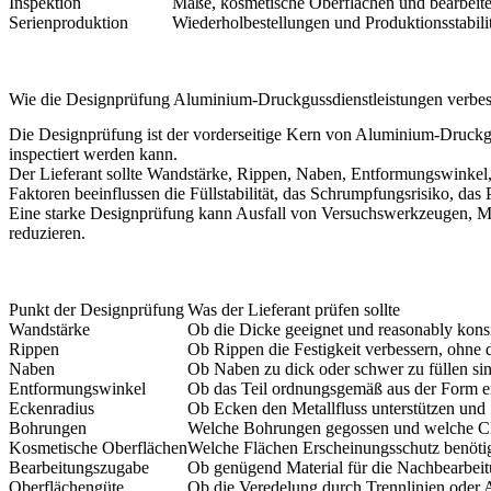
Inspektion
Maße, kosmetische Oberflächen und bearbeit
Serienproduktion
Wiederholbestellungen und Produktionsstabili
Wie die Designprüfung Aluminium-Druckgussdienstleistungen verbes
Die Designprüfung ist der vorderseitige Kern von Aluminium-Druckguss
inspectiert werden kann.
Der Lieferant sollte Wandstärke, Rippen, Naben, Entformungswinkel
Faktoren beeinflussen die Füllstabilität, das Schrumpfungsrisiko, da
Eine starke Designprüfung kann Ausfall von Versuchswerkzeugen, Mo
reduzieren.
Punkt der Designprüfung
Was der Lieferant prüfen sollte
Wandstärke
Ob die Dicke geeignet und reasonably konsis
Rippen
Ob Rippen die Festigkeit verbessern, ohne 
Naben
Ob Naben zu dick oder schwer zu füllen si
Entformungswinkel
Ob das Teil ordnungsgemäß aus der Form
Eckenradius
Ob Ecken den Metallfluss unterstützen und
Bohrungen
Welche Bohrungen gegossen und welche C
Kosmetische Oberflächen
Welche Flächen Erscheinungsschutz benöti
Bearbeitungszugabe
Ob genügend Material für die Nachbearbeit
Oberflächengüte
Ob die Veredelung durch Trennlinien oder 