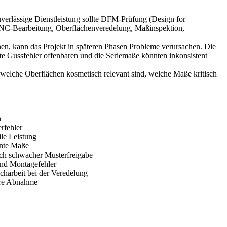
uverlässige Dienstleistung sollte DFM-Prüfung (Design for
NC-Bearbeitung, Oberflächenveredelung, Maßinspektion,
, kann das Projekt in späteren Phasen Probleme verursachen. Die
e Gussfehler offenbaren und die Seriemaße könnten inkonsistent
welche Oberflächen kosmetisch relevant sind, welche Maße kritisch
n
rfehler
ile Leistung
ente Maße
ch schwacher Musterfreigabe
und Montagefehler
harbeit bei der Veredelung
lare Abnahme