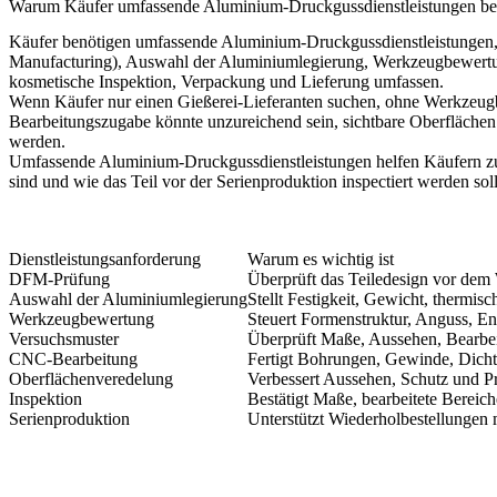
Warum Käufer umfassende Aluminium-Druckgussdienstleistungen be
Käufer benötigen umfassende Aluminium-Druckgussdienstleistungen, da
Manufacturing), Auswahl der Aluminiumlegierung, Werkzeugbewert
kosmetische Inspektion, Verpackung und Lieferung umfassen.
Wenn Käufer nur einen Gießerei-Lieferanten suchen, ohne Werkzeug
Bearbeitungszugabe könnte unzureichend sein, sichtbare Oberfläche
werden.
Umfassende Aluminium-Druckgussdienstleistungen helfen Käufern zu d
sind und wie das Teil vor der Serienproduktion inspectiert werden soll
Dienstleistungsanforderung
Warum es wichtig ist
DFM-Prüfung
Überprüft das Teiledesign vor de
Auswahl der Aluminiumlegierung
Stellt Festigkeit, Gewicht, thermisc
Werkzeugbewertung
Steuert Formenstruktur, Anguss, En
Versuchsmuster
Überprüft Maße, Aussehen, Bearbe
CNC-Bearbeitung
Fertigt Bohrungen, Gewinde, Dich
Oberflächenveredelung
Verbessert Aussehen, Schutz und P
Inspektion
Bestätigt Maße, bearbeitete Bereic
Serienproduktion
Unterstützt Wiederholbestellungen m