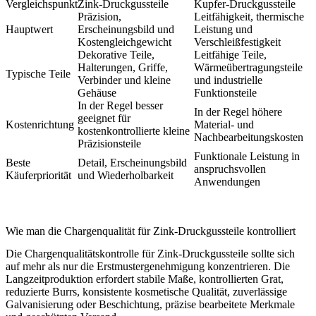
Vergleichspunkt
Zink-Druckgussteile
Kupfer-Druckgussteile
Präzision,
Leitfähigkeit, thermische
Hauptwert
Erscheinungsbild und
Leistung und
Kostengleichgewicht
Verschleißfestigkeit
Dekorative Teile,
Leitfähige Teile,
Halterungen, Griffe,
Wärmeübertragungsteile
Typische Teile
Verbinder und kleine
und industrielle
Gehäuse
Funktionsteile
In der Regel besser
In der Regel höhere
geeignet für
Kostenrichtung
Material- und
kostenkontrollierte kleine
Nachbearbeitungskosten
Präzisionsteile
Funktionale Leistung in
Beste
Detail, Erscheinungsbild
anspruchsvollen
Käuferpriorität
und Wiederholbarkeit
Anwendungen
Wie man die Chargenqualität für Zink-Druckgussteile kontrolliert
Die Chargenqualitätskontrolle für Zink-Druckgussteile sollte sich
auf mehr als nur die Erstmustergenehmigung konzentrieren. Die
Langzeitproduktion erfordert stabile Maße, kontrollierten Grat,
reduzierte Burrs, konsistente kosmetische Qualität, zuverlässige
Galvanisierung oder Beschichtung, präzise bearbeitete Merkmale