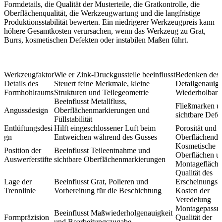
Formdetails, die Qualität der Musterteile, die Gratkontrolle, die
Oberflächenqualität, die Werkzeugwartung und die langfristige
Produktionsstabilität bewerten. Ein niedrigerer Werkzeugpreis kann
höhere Gesamtkosten verursachen, wenn das Werkzeug zu Grat,
Burrs, kosmetischen Defekten oder instabilen Maßen führt.
Werkzeugfaktor
Wie er Zink-Druckgussteile beeinflusst
Bedenken des 
Details des
Steuert feine Merkmale, kleine
Detailgenauigk
Formhohlraums
Strukturen und Teilegeometrie
Wiederholbark
Beeinflusst Metallfluss,
Fließmarken u
Angussdesign
Oberflächenmarkierungen und
sichtbare Defe
Füllstabilität
Entlüftungsdesi
Hilft eingeschlossener Luft beim
Porosität und
gn
Entweichen während des Gusses
Oberflächende
Kosmetische
Position der
Beeinflusst Teileentnahme und
Oberflächen u
Auswerferstifte
sichtbare Oberflächenmarkierungen
Montagefläch
Qualität des
Lage der
Beeinflusst Grat, Polieren und
Erscheinungsb
Trennlinie
Vorbereitung für die Beschichtung
Kosten der
Veredelung
Montagepassu
Beeinflusst Maßwiederholgenauigkeit
Formpräzision
Qualität der
und Bearbeitungszugabe