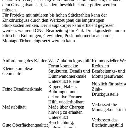
dem Guss galvanisiert, lackiert, beschichtet oder poliert werden
müssen.
Für Projekte mit mittleren bis hohen Stückzahlen kann der
Zinkdruckguss durch den Werkzeugbau die langfristigen
Stückkosten senken. Der Hauptkörper kann effizient gegossen
werden, während
CNC-Bearbeitung für Zink-Druckgussteile
nur an
kritischen Bohrungen, Gewinden, Positioniermerkmalen oder
Montageflächen eingesetzt werden kann.
Anforderung des Käufers
Wie Zinkdruckguss hilft
Kommerzieller Wer
Formt kompakte
Reduziert
Kleine komplexe
Strukturen, Details und
Bearbeitungs- und
Geometrie
Dünnwandmerkmale
Montageaufwand
Unterstützt kleine
Nützlich für präzise
Rippen, Naben,
Feine Detailmerkmale
Zink-
Bohrungen und
Druckgussteile
dekorative Formen
Hilft, wiederholbare
Verbessert die
Maßstabilität
Maße über Chargen
Montagekonsistenz
hinweg zu erhalten
Unterstützt
Verbessert das
Beschichtung,
Gute Oberflächenqualität
Erscheinungsbild
Galvanisierung,