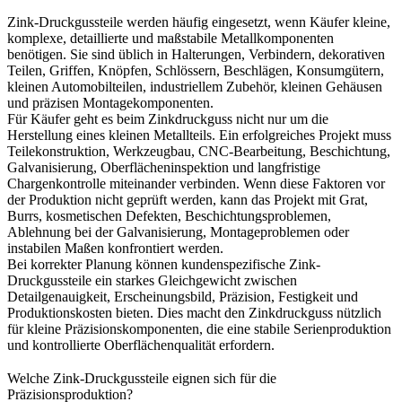
Zink-Druckgussteile
werden häufig eingesetzt, wenn Käufer kleine,
komplexe, detaillierte und maßstabile Metallkomponenten
benötigen. Sie sind üblich in Halterungen, Verbindern, dekorativen
Teilen, Griffen, Knöpfen, Schlössern, Beschlägen, Konsumgütern,
kleinen Automobilteilen, industriellem Zubehör, kleinen Gehäusen
und präzisen Montagekomponenten.
Für Käufer geht es beim Zinkdruckguss nicht nur um die
Herstellung eines kleinen Metallteils. Ein erfolgreiches Projekt muss
Teilekonstruktion, Werkzeugbau, CNC-Bearbeitung, Beschichtung,
Galvanisierung, Oberflächeninspektion und langfristige
Chargenkontrolle miteinander verbinden. Wenn diese Faktoren vor
der Produktion nicht geprüft werden, kann das Projekt mit Grat,
Burrs, kosmetischen Defekten, Beschichtungsproblemen,
Ablehnung bei der Galvanisierung, Montageproblemen oder
instabilen Maßen konfrontiert werden.
Bei korrekter Planung können kundenspezifische Zink-
Druckgussteile ein starkes Gleichgewicht zwischen
Detailgenauigkeit, Erscheinungsbild, Präzision, Festigkeit und
Produktionskosten bieten. Dies macht den Zinkdruckguss nützlich
für kleine Präzisionskomponenten, die eine stabile Serienproduktion
und kontrollierte Oberflächenqualität erfordern.
Welche Zink-Druckgussteile eignen sich für die
Präzisionsproduktion?