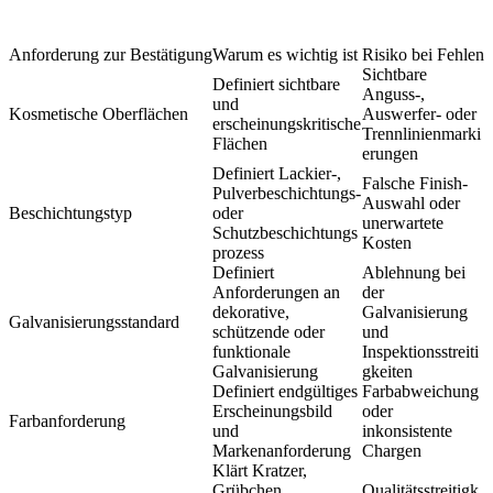
Anforderung zur Bestätigung
Warum es wichtig ist
Risiko bei Fehlen
Sichtbare
Definiert sichtbare
Anguss-,
und
Kosmetische Oberflächen
Auswerfer- oder
erscheinungskritische
Trennlinienmarki
Flächen
erungen
Definiert Lackier-,
Falsche Finish-
Pulverbeschichtungs-
Auswahl oder
Beschichtungstyp
oder
unerwartete
Schutzbeschichtungs
Kosten
prozess
Definiert
Ablehnung bei
Anforderungen an
der
dekorative,
Galvanisierung
Galvanisierungsstandard
schützende oder
und
funktionale
Inspektionsstreiti
Galvanisierung
gkeiten
Definiert endgültiges
Farbabweichung
Erscheinungsbild
oder
Farbanforderung
und
inkonsistente
Markenanforderung
Chargen
Klärt Kratzer,
Grübchen,
Qualitätsstreitigk