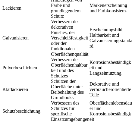
Farbe und
Markenerscheinung
Lackieren
grundlegendem
und Farbkonsistenz
Schutz
Verbessern des
dekorativen
Erscheinungsbild,
Finishes, der
Haltbarkeit und
Galvanisieren
Verschleißfestigkeit
Galvanisierungsstanda
oder der
rd
funktionalen
Oberflächenqualität
Verbessern der
Korrosionsbeständigk
Oberflächenhaltbar
Pulverbeschichten
eit und
keit und des
Langzeitnutzung
Schutzes
Schützen der
Dekorative und
Oberfläche unter
Klarlackieren
verbraucherorientierte
Beibehaltung des
Teile
Grundlooks
Verbessern des
Oberflächenlebensdau
Schutzes für
er und
Schutzbeschichtung
spezifische
Korrosionsbeständigk
Einsatzumgebungen
eit