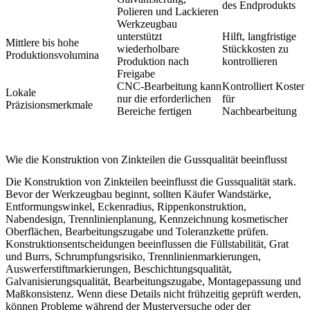
des Endprodukts
Polieren und Lackieren
Werkzeugbau
unterstützt
Hilft, langfristige
Mittlere bis hohe
wiederholbare
Stückkosten zu
Produktionsvolumina
Produktion nach
kontrollieren
Freigabe
CNC-Bearbeitung kann
Kontrolliert Kosten
Lokale
nur die erforderlichen
für
Präzisionsmerkmale
Bereiche fertigen
Nachbearbeitung
Wie die Konstruktion von Zinkteilen die Gussqualität beeinflusst
Die Konstruktion von Zinkteilen beeinflusst die Gussqualität stark.
Bevor der Werkzeugbau beginnt, sollten Käufer Wandstärke,
Entformungswinkel, Eckenradius, Rippenkonstruktion,
Nabendesign, Trennlinienplanung, Kennzeichnung kosmetischer
Oberflächen, Bearbeitungszugabe und Toleranzkette prüfen.
Konstruktionsentscheidungen beeinflussen die Füllstabilität, Grat
und Burrs, Schrumpfungsrisiko, Trennlinienmarkierungen,
Auswerferstiftmarkierungen, Beschichtungsqualität,
Galvanisierungsqualität, Bearbeitungszugabe, Montagepassung und
Maßkonsistenz. Wenn diese Details nicht frühzeitig geprüft werden,
können Probleme während der Musterversuche oder der