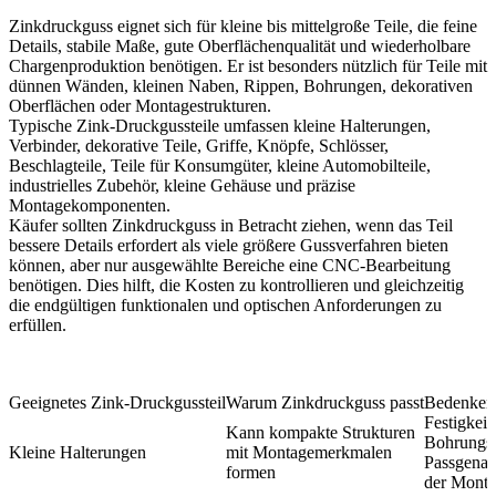
Zinkdruckguss eignet sich für kleine bis mittelgroße Teile, die feine
Details, stabile Maße, gute Oberflächenqualität und wiederholbare
Chargenproduktion benötigen. Er ist besonders nützlich für Teile mit
dünnen Wänden, kleinen Naben, Rippen, Bohrungen, dekorativen
Oberflächen oder Montagestrukturen.
Typische Zink-Druckgussteile umfassen kleine Halterungen,
Verbinder, dekorative Teile, Griffe, Knöpfe, Schlösser,
Beschlagteile, Teile für Konsumgüter, kleine Automobilteile,
industrielles Zubehör, kleine Gehäuse und präzise
Montagekomponenten.
Käufer sollten Zinkdruckguss in Betracht ziehen, wenn das Teil
bessere Details erfordert als viele größere Gussverfahren bieten
können, aber nur ausgewählte Bereiche eine CNC-Bearbeitung
benötigen. Dies hilft, die Kosten zu kontrollieren und gleichzeitig
die endgültigen funktionalen und optischen Anforderungen zu
erfüllen.
Geeignetes Zink-Druckgussteil
Warum Zinkdruckguss passt
Bedenken 
Festigkeit,
Kann kompakte Strukturen
Bohrungsp
Kleine Halterungen
mit Montagemerkmalen
Passgenau
formen
der Mont