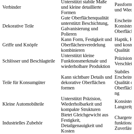
Unterstützt stabile Maße
Passform,
Verbinder
und kleine detaillierte
und Wiede
Formen
Gute Oberflächenqualität
Erscheinu
unterstützt Beschichtung,
Dekorative Teile
Konsisten
Galvanisierung und
Oberfläch
Polieren
Kann Form, Festigkeit und
Haptik, Ha
Griffe und Knöpfe
Oberflächenveredelung
und kosme
kombinieren
Qualität
Unterstützt kleine
Präzision
Schlösser und Beschlagteile
Funktionsmerkmale und
Verschleiß
wiederholbare Produktion
Stabiles
Kann sichtbare Details und
Erscheinu
Teile für Konsumgüter
dekorative Oberflächen
Qualität d
formen
Oberfläch
ng
Unterstützt Präzision,
Konsisten
Kleine Automobilteile
Wiederholbarkeit und
Langzeitp
kompakte Strukturen
Bietet Gleichgewicht aus
Chargensta
Festigkeit,
Industrielles Zubehör
funktional
Detailgenauigkeit und
Zuverlässi
Kosten