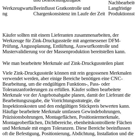
Nachbearbeitu
Werkzeugwartu
Beeinflusst Gratkontrolle und
Langfristige
ng
Chargenkonsistenz im Laufe der Zeit
Produktionsstab
Käufer sollten mit einem Lieferanten zusammenarbeiten, der
Werkzeuge für Zink-Druckgussteile
mit angemessener DFM-
Prüfung, Angussplanung, Entlüftung, Auswurfkontrolle und
Mustervalidierung vor der Massenproduktion bereitstellen kann.
Wie man bearbeitete Merkmale auf Zink-Druckgussteilen plant
Viele Zink-Druckgussteile können mit rein gegossenen Merkmalen
verwendet werden, aber einige Bereiche benötigen eine CNC-
Bearbeitung, um die endgültigen Funktions-, Pass- oder
Toleranzanforderungen zu erfüllen. Käufer sollten bearbeitete
Merkmale vor der Angebotsabgabe planen, damit der Lieferant die
Bearbeitungszugabe, die Vorrichtungsstrategie, die
Inspektionskosten und den endgültigen Stückpreis bewerten kann.
Häufige bearbeitete Merkmale umfassen Gewindebohrungen,
Präzisionsbohrungen, Montageflächen, Positioniermerkmale,
Montageoberflächen, Dichtbereiche, ebenheitskontrollierte Flächen
und Merkmale mit engen Toleranzen. Diese Bereiche beeinflussen
oft die Befestigung, Positionierung, Abdichtung, Installation und die