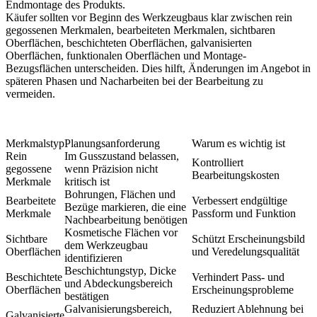
Endmontage des Produkts.
Käufer sollten vor Beginn des Werkzeugbaus klar zwischen rein
gegossenen Merkmalen, bearbeiteten Merkmalen, sichtbaren
Oberflächen, beschichteten Oberflächen, galvanisierten
Oberflächen, funktionalen Oberflächen und Montage-
Bezugsflächen unterscheiden. Dies hilft, Änderungen im Angebot in
späteren Phasen und Nacharbeiten bei der Bearbeitung zu
vermeiden.
Merkmalstyp
Planungsanforderung
Warum es wichtig ist
Rein
Im Gusszustand belassen,
Kontrolliert
gegossene
wenn Präzision nicht
Bearbeitungskosten
Merkmale
kritisch ist
Bohrungen, Flächen und
Bearbeitete
Verbessert endgültige
Bezüge markieren, die eine
Merkmale
Passform und Funktion
Nachbearbeitung benötigen
Kosmetische Flächen vor
Sichtbare
Schützt Erscheinungsbild
dem Werkzeugbau
Oberflächen
und Veredelungsqualität
identifizieren
Beschichtungstyp, Dicke
Beschichtete
Verhindert Pass- und
und Abdeckungsbereich
Oberflächen
Erscheinungsprobleme
bestätigen
Galvanisierungsbereich,
Reduziert Ablehnung bei
Galvanisierte