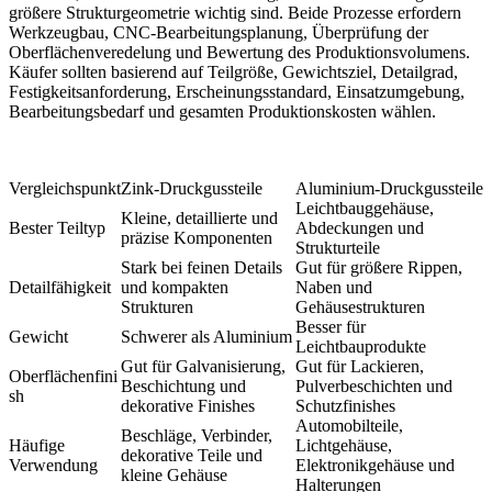
größere Strukturgeometrie wichtig sind. Beide Prozesse erfordern
Werkzeugbau, CNC-Bearbeitungsplanung, Überprüfung der
Oberflächenveredelung und Bewertung des Produktionsvolumens.
Käufer sollten basierend auf Teilgröße, Gewichtsziel, Detailgrad,
Festigkeitsanforderung, Erscheinungsstandard, Einsatzumgebung,
Bearbeitungsbedarf und gesamten Produktionskosten wählen.
Vergleichspunkt
Zink-Druckgussteile
Aluminium-Druckgussteile
Leichtbauggehäuse,
Kleine, detaillierte und
Bester Teiltyp
Abdeckungen und
präzise Komponenten
Strukturteile
Stark bei feinen Details
Gut für größere Rippen,
Detailfähigkeit
und kompakten
Naben und
Strukturen
Gehäusestrukturen
Besser für
Gewicht
Schwerer als Aluminium
Leichtbauprodukte
Gut für Galvanisierung,
Gut für Lackieren,
Oberflächenfini
Beschichtung und
Pulverbeschichten und
sh
dekorative Finishes
Schutzfinishes
Automobilteile,
Beschläge, Verbinder,
Häufige
Lichtgehäuse,
dekorative Teile und
Verwendung
Elektronikgehäuse und
kleine Gehäuse
Halterungen