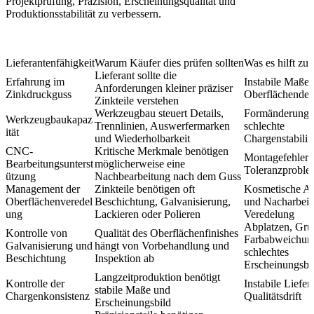
Projektprüfung, Präzision, Erscheinungsqualität und
Produktionsstabilität zu verbessern.
Lieferantenfähigkeit
Warum Käufer dies prüfen sollten
Was es hilft zu
Lieferant sollte die
Erfahrung im
Instabile Maße,
Anforderungen kleiner präziser
Zinkdruckguss
Oberflächendef
Zinkteile verstehen
Werkzeugbau steuert Details,
Formänderunge
Werkzeugbaukapaz
Trennlinien, Auswerfermarken
schlechte
ität
und Wiederholbarkeit
Chargenstabilitä
CNC-
Kritische Merkmale benötigen
Montagefehler 
Bearbeitungsunterst
möglicherweise eine
Toleranzproble
ützung
Nachbearbeitung nach dem Guss
Management der
Zinkteile benötigen oft
Kosmetische A
Oberflächenveredel
Beschichtung, Galvanisierung,
und Nacharbeit 
ung
Lackieren oder Polieren
Veredelung
Abplatzen, Grü
Kontrolle von
Qualität des Oberflächenfinishes
Farbabweichun
Galvanisierung und
hängt von Vorbehandlung und
schlechtes
Beschichtung
Inspektion ab
Erscheinungsbi
Langzeitproduktion benötigt
Kontrolle der
Instabile Liefe
stabile Maße und
Chargenkonsistenz
Qualitätsdrift
Erscheinungsbild