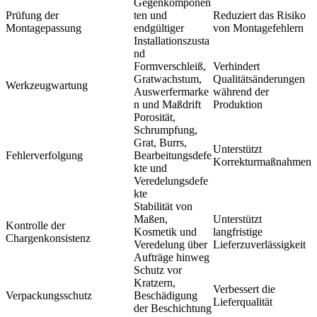
Gegenkomponen
Prüfung der
ten und
Reduziert das Risiko
Montagepassung
endgültiger
von Montagefehlern
Installationszusta
nd
Formverschleiß,
Verhindert
Gratwachstum,
Qualitätsänderungen
Werkzeugwartung
Auswerfermarke
während der
n und Maßdrift
Produktion
Porosität,
Schrumpfung,
Grat, Burrs,
Unterstützt
Fehlerverfolgung
Bearbeitungsdefe
Korrekturmaßnahmen
kte und
Veredelungsdefe
kte
Stabilität von
Maßen,
Unterstützt
Kontrolle der
Kosmetik und
langfristige
Chargenkonsistenz
Veredelung über
Lieferzuverlässigkeit
Aufträge hinweg
Schutz vor
Kratzern,
Verbessert die
Verpackungsschutz
Beschädigung
Lieferqualität
der Beschichtung