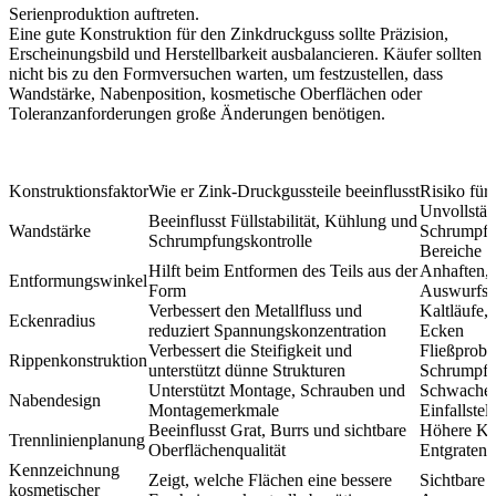
Serienproduktion auftreten.
Eine gute Konstruktion für den Zinkdruckguss sollte Präzision,
Erscheinungsbild und Herstellbarkeit ausbalancieren. Käufer sollten
nicht bis zu den Formversuchen warten, um festzustellen, dass
Wandstärke, Nabenposition, kosmetische Oberflächen oder
Toleranzanforderungen große Änderungen benötigen.
Konstruktionsfaktor
Wie er Zink-Druckgussteile beeinflusst
Risiko für
Unvollstän
Beeinflusst Füllstabilität, Kühlung und
Wandstärke
Schrumpfu
Schrumpfungskontrolle
Bereiche
Hilft beim Entformen des Teils aus der
Anhaften,
Entformungswinkel
Form
Auswurfsp
Verbessert den Metallfluss und
Kaltläufe,
Eckenradius
reduziert Spannungskonzentration
Ecken
Verbessert die Steifigkeit und
Fließprobl
Rippenkonstruktion
unterstützt dünne Strukturen
Schrumpf
Unterstützt Montage, Schrauben und
Schwache 
Nabendesign
Montagemerkmale
Einfallstel
Beeinflusst Grat, Burrs und sichtbare
Höhere Kos
Trennlinienplanung
Oberflächenqualität
Entgraten 
Kennzeichnung
Zeigt, welche Flächen eine bessere
Sichtbare
kosmetischer