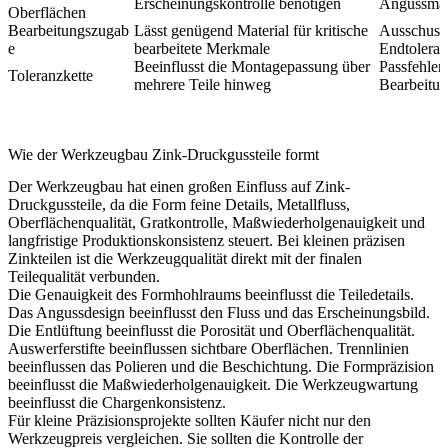
Erscheinungskontrolle benötigen
Angussmar
Oberflächen
Bearbeitungszugab
Lässt genügend Material für kritische
Ausschuss,
e
bearbeitete Merkmale
Endtolera
Beeinflusst die Montagepassung über
Passfehler
Toleranzkette
mehrere Teile hinweg
Bearbeitun
Wie der Werkzeugbau Zink-Druckgussteile formt
Der Werkzeugbau hat einen großen Einfluss auf Zink-
Druckgussteile, da die Form feine Details, Metallfluss,
Oberflächenqualität, Gratkontrolle, Maßwiederholgenauigkeit und
langfristige Produktionskonsistenz steuert. Bei kleinen präzisen
Zinkteilen ist die Werkzeugqualität direkt mit der finalen
Teilequalität verbunden.
Die Genauigkeit des Formhohlraums beeinflusst die Teiledetails.
Das Angussdesign beeinflusst den Fluss und das Erscheinungsbild.
Die Entlüftung beeinflusst die Porosität und Oberflächenqualität.
Auswerferstifte beeinflussen sichtbare Oberflächen. Trennlinien
beeinflussen das Polieren und die Beschichtung. Die Formpräzision
beeinflusst die Maßwiederholgenauigkeit. Die Werkzeugwartung
beeinflusst die Chargenkonsistenz.
Für kleine Präzisionsprojekte sollten Käufer nicht nur den
Werkzeugpreis vergleichen. Sie sollten die Kontrolle der