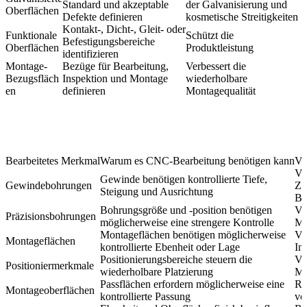
Standard und akzeptable
der Galvanisierung und
Oberflächen
Defekte definieren
kosmetische Streitigkeiten
Kontakt-, Dicht-, Gleit- oder
Funktionale
Schützt die
Befestigungsbereiche
Oberflächen
Produktleistung
identifizieren
Montage-
Bezüge für Bearbeitung,
Verbessert die
Bezugsfläch
Inspektion und Montage
wiederholbare
en
definieren
Montagequalität
Bearbeitetes Merkmal
Warum es CNC-Bearbeitung benötigen kann
Vo
Ve
Gewinde benötigen kontrollierte Tiefe,
Gewindebohrungen
Zu
Steigung und Ausrichtung
Be
Bohrungsgröße und -position benötigen
Ve
Präzisionsbohrungen
möglicherweise eine strengere Kontrolle
Mo
Montageflächen benötigen möglicherweise
Ve
Montageflächen
kontrollierte Ebenheit oder Lage
Ins
Positionierungsbereiche steuern die
Ve
Positioniermerkmale
wiederholbare Platzierung
Mo
Passflächen erfordern möglicherweise eine
Re
Montageoberflächen
kontrollierte Passung
vo