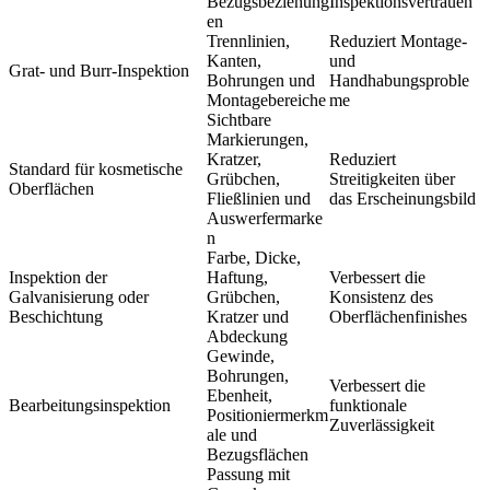
Bezugsbeziehung
Inspektionsvertrauen
en
Trennlinien,
Reduziert Montage-
Kanten,
und
Grat- und Burr-Inspektion
Bohrungen und
Handhabungsproble
Montagebereiche
me
Sichtbare
Markierungen,
Kratzer,
Reduziert
Standard für kosmetische
Grübchen,
Streitigkeiten über
Oberflächen
Fließlinien und
das Erscheinungsbild
Auswerfermarke
n
Farbe, Dicke,
Inspektion der
Haftung,
Verbessert die
Galvanisierung oder
Grübchen,
Konsistenz des
Beschichtung
Kratzer und
Oberflächenfinishes
Abdeckung
Gewinde,
Bohrungen,
Verbessert die
Ebenheit,
Bearbeitungsinspektion
funktionale
Positioniermerkm
Zuverlässigkeit
ale und
Bezugsflächen
Passung mit