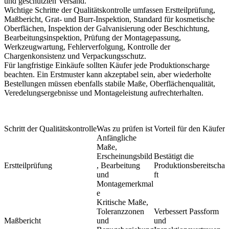
und geschützten Versand.
Wichtige Schritte der Qualitätskontrolle umfassen Erstteilprüfung,
Maßbericht, Grat- und Burr-Inspektion, Standard für kosmetische
Oberflächen, Inspektion der Galvanisierung oder Beschichtung,
Bearbeitungsinspektion, Prüfung der Montagepassung,
Werkzeugwartung, Fehlerverfolgung, Kontrolle der
Chargenkonsistenz und Verpackungsschutz.
Für langfristige Einkäufe sollten Käufer jede Produktionscharge
beachten. Ein Erstmuster kann akzeptabel sein, aber wiederholte
Bestellungen müssen ebenfalls stabile Maße, Oberflächenqualität,
Veredelungsergebnisse und Montageleistung aufrechterhalten.
Schritt der Qualitätskontrolle
Was zu prüfen ist
Vorteil für den Käufer
Anfängliche
Maße,
Erscheinungsbild
Bestätigt die
Erstteilprüfung
, Bearbeitung
Produktionsbereitscha
und
ft
Montagemerkmal
e
Kritische Maße,
Toleranzzonen
Verbessert Passform
Maßbericht
und
und