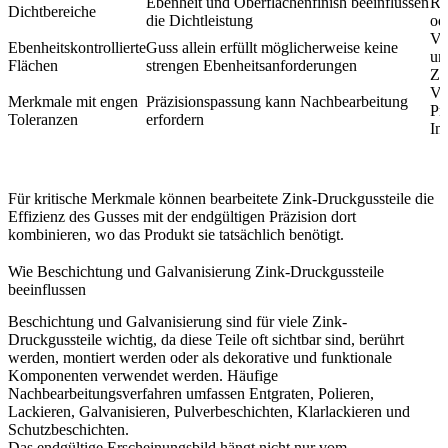
Ebenheit und Oberflächenfinish beeinflussen
Re
Dichtbereiche
die Dichtleistung
od
Ve
Ebenheitskontrollierte
Guss allein erfüllt möglicherweise keine
un
Flächen
strengen Ebenheitsanforderungen
Zu
Ve
Merkmale mit engen
Präzisionspassung kann Nachbearbeitung
Pr
Toleranzen
erfordern
In
Für kritische Merkmale können
bearbeitete Zink-Druckgussteile
die
Effizienz des Gusses mit der endgültigen Präzision dort
kombinieren, wo das Produkt sie tatsächlich benötigt.
Wie Beschichtung und Galvanisierung Zink-Druckgussteile
beeinflussen
Beschichtung und Galvanisierung sind für viele Zink-
Druckgussteile wichtig, da diese Teile oft sichtbar sind, berührt
werden, montiert werden oder als dekorative und funktionale
Komponenten verwendet werden. Häufige
Nachbearbeitungsverfahren umfassen Entgraten, Polieren,
Lackieren, Galvanisieren, Pulverbeschichten, Klarlackieren und
Schutzbeschichten.
Das endgültige Erscheinungsbild hängt nicht nur vom