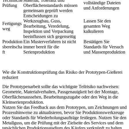
Technische
Material, Toleranz und
vollständige Dateien
Prüfung
Oberflächenstandards müssen
und Anforderungen
gemeinsam geprüft werden
Entscheidungen zu
Werkzeugbau, Guss,
Lassen Sie den
Fertigungs
Bearbeitung, Veredelung,
gesamten Weg
weg
Inspektion und Verpackung
kalkulieren
beeinflussen sich gegenseitig
Produktion
Ein Musterverfahren ist nicht
Bestätigen Sie
sbereitscha
immer bereit für die
Standards für Versuch
ft
Serienproduktion
und Massenproduktion
Wie die Konstruktionsprüfung das Risiko der Prototypen-Gießerei
reduziert
Die Prototypenarbeit sollte das wichtigste Teilrisiko nachweisen:
Geometrie, Materialverhalten, Passgenauigkeit bei der Montage,
Oberflächenaussehen, Bearbeitungszugabe oder den Weg in die
Kleinserienproduktion.
Nutzen Sie das Feedback aus dem Prototypen, um Zeichnungen und
Prozesshinweise zu aktualisieren, bevor Sie Produktionswerkzeuge
oder Standards für Wiederholungsaufträge festlegen. Nutzen Sie den
Metallguss
, um die Prüfung mit der Zielseite des Services und dem
tatsächlichen Produktionsstadium des Käufers verknüpft zu halten.