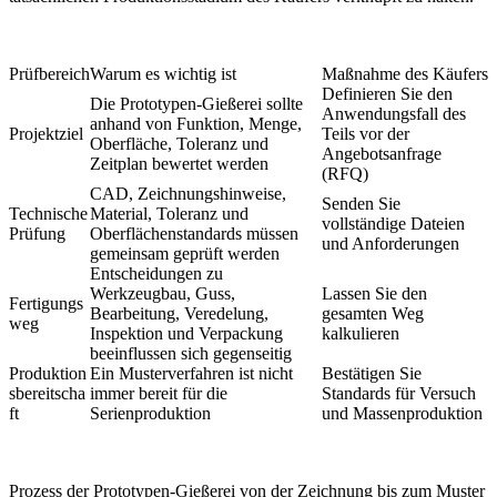
Prüfbereich
Warum es wichtig ist
Maßnahme des Käufers
Definieren Sie den
Die Prototypen-Gießerei sollte
Anwendungsfall des
anhand von Funktion, Menge,
Projektziel
Teils vor der
Oberfläche, Toleranz und
Angebotsanfrage
Zeitplan bewertet werden
(RFQ)
CAD, Zeichnungshinweise,
Senden Sie
Technische
Material, Toleranz und
vollständige Dateien
Prüfung
Oberflächenstandards müssen
und Anforderungen
gemeinsam geprüft werden
Entscheidungen zu
Werkzeugbau, Guss,
Lassen Sie den
Fertigungs
Bearbeitung, Veredelung,
gesamten Weg
weg
Inspektion und Verpackung
kalkulieren
beeinflussen sich gegenseitig
Produktion
Ein Musterverfahren ist nicht
Bestätigen Sie
sbereitscha
immer bereit für die
Standards für Versuch
ft
Serienproduktion
und Massenproduktion
Prozess der Prototypen-Gießerei von der Zeichnung bis zum Muster