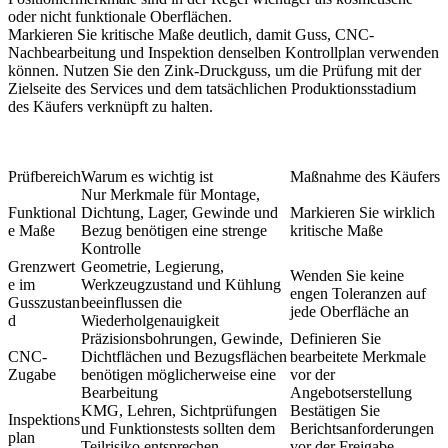
oder nicht funktionale Oberflächen.
Markieren Sie kritische Maße deutlich, damit Guss, CNC-
Nachbearbeitung und Inspektion denselben Kontrollplan verwenden
können. Nutzen Sie den
Zink-Druckguss
, um die Prüfung mit der
Zielseite des Services und dem tatsächlichen Produktionsstadium
des Käufers verknüpft zu halten.
Prüfbereich
Warum es wichtig ist
Maßnahme des Käufers
Nur Merkmale für Montage,
Funktional
Dichtung, Lager, Gewinde und
Markieren Sie wirklich
e Maße
Bezug benötigen eine strenge
kritische Maße
Kontrolle
Grenzwert
Geometrie, Legierung,
Wenden Sie keine
e im
Werkzeugzustand und Kühlung
engen Toleranzen auf
Gusszustan
beeinflussen die
jede Oberfläche an
d
Wiederholgenauigkeit
Präzisionsbohrungen, Gewinde,
Definieren Sie
CNC-
Dichtflächen und Bezugsflächen
bearbeitete Merkmale
Zugabe
benötigen möglicherweise eine
vor der
Bearbeitung
Angebotserstellung
KMG, Lehren, Sichtprüfungen
Bestätigen Sie
Inspektions
und Funktionstests sollten dem
Berichtsanforderungen
plan
Teilrisiko entsprechen
vor der Freigabe