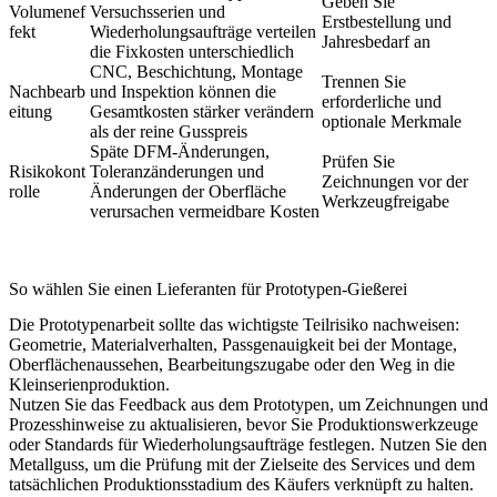
Geben Sie
Volumenef
Versuchsserien und
Erstbestellung und
fekt
Wiederholungsaufträge verteilen
Jahresbedarf an
die Fixkosten unterschiedlich
CNC, Beschichtung, Montage
Trennen Sie
Nachbearb
und Inspektion können die
erforderliche und
eitung
Gesamtkosten stärker verändern
optionale Merkmale
als der reine Gusspreis
Späte DFM-Änderungen,
Prüfen Sie
Risikokont
Toleranzänderungen und
Zeichnungen vor der
rolle
Änderungen der Oberfläche
Werkzeugfreigabe
verursachen vermeidbare Kosten
So wählen Sie einen Lieferanten für Prototypen-Gießerei
Die Prototypenarbeit sollte das wichtigste Teilrisiko nachweisen:
Geometrie, Materialverhalten, Passgenauigkeit bei der Montage,
Oberflächenaussehen, Bearbeitungszugabe oder den Weg in die
Kleinserienproduktion.
Nutzen Sie das Feedback aus dem Prototypen, um Zeichnungen und
Prozesshinweise zu aktualisieren, bevor Sie Produktionswerkzeuge
oder Standards für Wiederholungsaufträge festlegen. Nutzen Sie den
Metallguss
, um die Prüfung mit der Zielseite des Services und dem
tatsächlichen Produktionsstadium des Käufers verknüpft zu halten.