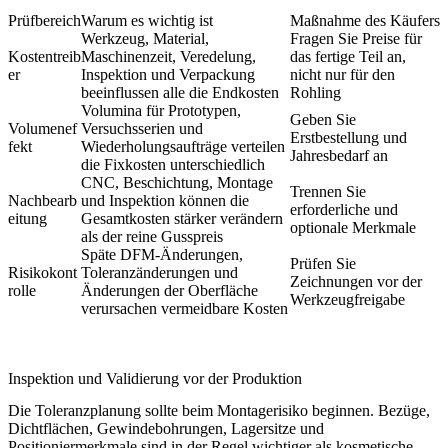
Prüfbereich
Warum es wichtig ist
Maßnahme des Käufers
Werkzeug, Material,
Fragen Sie Preise für
Kostentreib
Maschinenzeit, Veredelung,
das fertige Teil an,
er
Inspektion und Verpackung
nicht nur für den
beeinflussen alle die Endkosten
Rohling
Volumina für Prototypen,
Geben Sie
Volumenef
Versuchsserien und
Erstbestellung und
fekt
Wiederholungsaufträge verteilen
Jahresbedarf an
die Fixkosten unterschiedlich
CNC, Beschichtung, Montage
Trennen Sie
Nachbearb
und Inspektion können die
erforderliche und
eitung
Gesamtkosten stärker verändern
optionale Merkmale
als der reine Gusspreis
Späte DFM-Änderungen,
Prüfen Sie
Risikokont
Toleranzänderungen und
Zeichnungen vor der
rolle
Änderungen der Oberfläche
Werkzeugfreigabe
verursachen vermeidbare Kosten
Inspektion und Validierung vor der Produktion
Die Toleranzplanung sollte beim Montagerisiko beginnen. Bezüge,
Dichtflächen, Gewindebohrungen, Lagersitze und
Positioniermerkmale sind in der Regel wichtiger als kosmetische