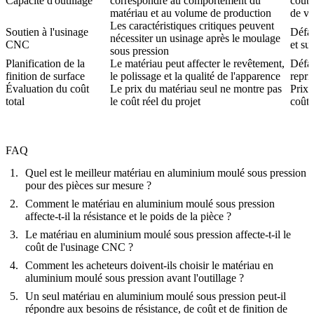
Capacité d'outillage
correspondre au comportement du
coûte
matériau et au volume de production
de vi
Les caractéristiques critiques peuvent
Soutien à l'usinage
Défai
nécessiter un usinage après le moulage
CNC
et su
sous pression
Planification de la
Le matériau peut affecter le revêtement,
Défau
finition de surface
le polissage et la qualité de l'apparence
repri
Évaluation du coût
Le prix du matériau seul ne montre pas
Prix 
total
le coût réel du projet
coût 
FAQ
Quel est le meilleur matériau en aluminium moulé sous pression
pour des pièces sur mesure ?
Comment le matériau en aluminium moulé sous pression
affecte-t-il la résistance et le poids de la pièce ?
Le matériau en aluminium moulé sous pression affecte-t-il le
coût de l'usinage CNC ?
Comment les acheteurs doivent-ils choisir le matériau en
aluminium moulé sous pression avant l'outillage ?
Un seul matériau en aluminium moulé sous pression peut-il
répondre aux besoins de résistance, de coût et de finition de