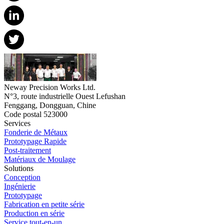
Neway Precision Works Ltd.
N°3, route industrielle Ouest Lefushan
Fenggang, Dongguan, Chine
Code postal 523000
Services
Fonderie de Métaux
Prototypage Rapide
Post-traitement
Matériaux de Moulage
Solutions
Conception
Ingénierie
Prototypage
Fabrication en petite série
Production en série
Service tout-en-un