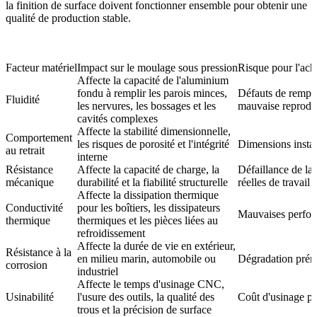
la finition de surface doivent fonctionner ensemble pour obtenir une
qualité de production stable.
Facteur matériel
Impact sur le moulage sous pression
Risque pour l'ach
Affecte la capacité de l'aluminium
fondu à remplir les parois minces,
Défauts de rempli
Fluidité
les nervures, les bossages et les
mauvaise reproduc
cavités complexes
Affecte la stabilité dimensionnelle,
Comportement
les risques de porosité et l'intégrité
Dimensions instab
au retrait
interne
Résistance
Affecte la capacité de charge, la
Défaillance de la
mécanique
durabilité et la fiabilité structurelle
réelles de travail
Affecte la dissipation thermique
Conductivité
pour les boîtiers, les dissipateurs
Mauvaises perfor
thermique
thermiques et les pièces liées au
refroidissement
Affecte la durée de vie en extérieur,
Résistance à la
en milieu marin, automobile ou
Dégradation préma
corrosion
industriel
Affecte le temps d'usinage CNC,
Usinabilité
l'usure des outils, la qualité des
Coût d'usinage po
trous et la précision de surface