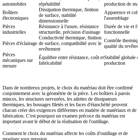
automobiles
répétabilité
production de mas
Dissipation thermique, finition
Boîtiers
Apparence et coh
de surface, stabilité
électroniques
l'assemblage
dimensionnelle
Pièces
Résistance à l'usure, résistance
Durée de vie et fia
industrielles
structurelle, précision d'usinage
fonctionnelle
Conductivité thermique, finition
Contrôle thermiqu
Pièces d'éclairage
de surface, compatibilité avec le
qualité du revête
revêtement
Pièces
Équilibre entre résistance, coût et
Stabilité globale d
mécaniques sur
fabricabilité
production
mesure
Dans de nombreux projets, le choix du matériau doit être confirmé
conjointement avec la géométrie de la pièce. Les boîtiers à parois
minces, les structures nervurées, les ailettes de dissipateurs
thermiques, les bossages filetés et les faces d'étanchéité peuvent
chacun créer des exigences différentes en matière de matériaux et de
fabrication. C'est pourquoi un examen précoce du matériau est
important avant le début de la réalisation de l'outillage.
Comment le choix du matériau affecte les coûts d'outillage et de
moulage sous pression