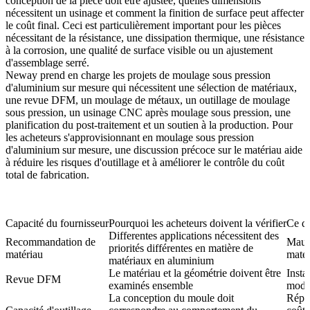
conception de la pièce doit être ajustée, quelles dimensions
nécessitent un usinage et comment la finition de surface peut affecter
le coût final. Ceci est particulièrement important pour les pièces
nécessitant de la résistance, une dissipation thermique, une résistance
à la corrosion, une qualité de surface visible ou un ajustement
d'assemblage serré.
Neway prend en charge les projets de moulage sous pression
d'aluminium sur mesure qui nécessitent une sélection de matériaux,
une revue DFM, un moulage de métaux, un outillage de moulage
sous pression, un usinage CNC après moulage sous pression, une
planification du post-traitement et un soutien à la production. Pour
les acheteurs s'approvisionnant en
moulage sous pression
d'aluminium sur mesure
, une discussion précoce sur le matériau aide
à réduire les risques d'outillage et à améliorer le contrôle du coût
total de fabrication.
Capacité du fournisseur
Pourquoi les acheteurs doivent la vérifier
Ce qu
Differentes applications nécessitent des
Recommandation de
Mauva
priorités différentes en matière de
matériau
matér
matériaux en aluminium
Le matériau et la géométrie doivent être
Insta
Revue DFM
examinés ensemble
modif
La conception du moule doit
Répar