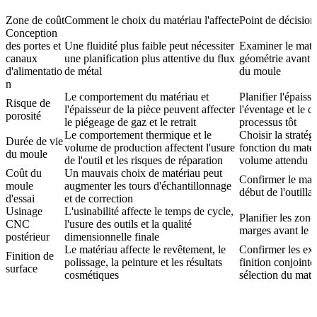
Zone de coût
Comment le choix du matériau l'affecte
Point de décision
Conception
des portes et
Une fluidité plus faible peut nécessiter
Examiner le matér
canaux
une planification plus attentive du flux
géométrie avant 
d'alimentatio
de métal
du moule
n
Le comportement du matériau et
Planifier l'épaiss
Risque de
l'épaisseur de la pièce peuvent affecter
l'éventage et le c
porosité
le piégeage de gaz et le retrait
processus tôt
Le comportement thermique et le
Choisir la stratég
Durée de vie
volume de production affectent l'usure
fonction du matér
du moule
de l'outil et les risques de réparation
volume attendu
Coût du
Un mauvais choix de matériau peut
Confirmer le maté
moule
augmenter les tours d'échantillonnage
début de l'outilla
d'essai
et de correction
Usinage
L'usinabilité affecte le temps de cycle,
Planifier les zone
CNC
l'usure des outils et la qualité
marges avant le d
postérieur
dimensionnelle finale
Le matériau affecte le revêtement, le
Confirmer les ex
Finition de
polissage, la peinture et les résultats
finition conjoint
surface
cosmétiques
sélection du maté