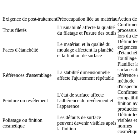
Exigence de post-traitement
Préoccupation liée au matériau
Action de l
Confirmer 
L'usinabilité affecte la qualité
Trous filetés
processus d
du filetage et l'usure des outils
lors du dev
Définir les
Le matériau et la qualité du
exigences
Faces d'étanchéité
moulage affectent la planéité
d'étanchéit
et la finition de surface
l'outillage
Planifier le
surfaces de
La stabilité dimensionnelle
Références d'assemblage
référence et
affecte l'ajustement répétable
méthode
d'inspection
Confirmer 
L'état de surface affecte
compatibili
Peinture ou revêtement
l'adhérence du revêtement et
finition ava
l'apparence
production
Définir les
Les défauts de surface
Polissage ou finition
visibles et l
peuvent devenir visibles après
cosmétique
normes
la finition
cosmétiques