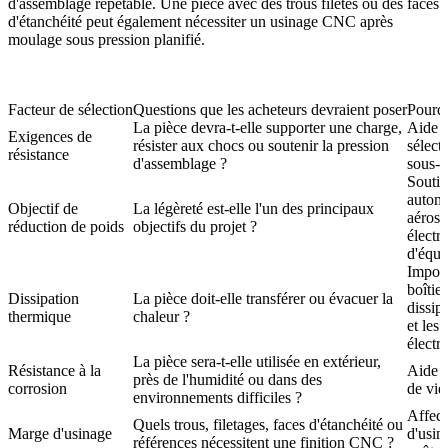
d'assemblage répétable. Une pièce avec des trous filetés ou des faces
d'étanchéité peut également nécessiter un
usinage CNC après
moulage sous pression
planifié.
Facteur de sélection
Questions que les acheteurs devraient poser
Pourqu
La pièce devra-t-elle supporter une charge,
Aide à
Exigences de
résister aux chocs ou soutenir la pression
sélect
résistance
d'assemblage ?
sous-
Soutie
automo
Objectif de
La légèreté est-elle l'un des principaux
aérosp
réduction de poids
objectifs du projet ?
électr
d'équi
Import
boîtie
Dissipation
La pièce doit-elle transférer ou évacuer la
dissip
thermique
chaleur ?
et les
électr
La pièce sera-t-elle utilisée en extérieur,
Résistance à la
Aide à
près de l'humidité ou dans des
corrosion
de vie
environnements difficiles ?
Affect
Quels trous, filetages, faces d'étanchéité ou
Marge d'usinage
d'usina
références nécessitent une finition CNC ?