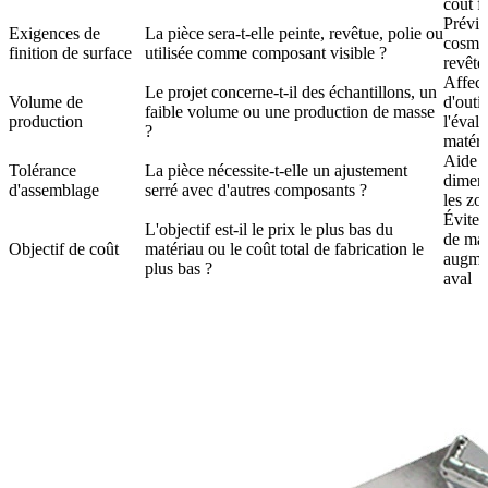
coût f
Prévie
Exigences de
La pièce sera-t-elle peinte, revêtue, polie ou
cosmét
finition de surface
utilisée comme composant visible ?
revêt
Affect
Le projet concerne-t-il des échantillons, un
Volume de
d'outil
faible volume ou une production de masse
production
l'éval
?
matér
Aide à
Tolérance
La pièce nécessite-t-elle un ajustement
dimens
d'assemblage
serré avec d'autres composants ?
les zo
Évite 
L'objectif est-il le prix le plus bas du
de mat
Objectif de coût
matériau ou le coût total de fabrication le
augmen
plus bas ?
aval