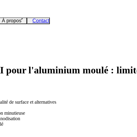
À propos
Contact
II pour l'aluminium moulé : limite
lité de surface et alternatives
on minutieuse
anodisation
lé