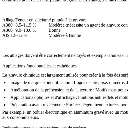
Alliage
Teneur en silicium
Aptitude à la gravure
A380
8,5–11,5 %
Modérée (nécessite un agent de gravure cont
A360
9,0–10,0 %
Bonne
AlSi12
~12 %
Modérée à Bonne
Les alliages doivent être correctement nettoyés et exempts d'huiles d'
Applications fonctionnelles et esthétiques
La gravure chimique est largement utilisée pour créer à la fois des surf
Image de marque et identification
: Logos d'entreprise, numéros d
Amélioration de la préhension et de la texture
: Motifs mats pour a
Applications optiques et d'affichage
: Finitions anti-reflets et moti
Préparation avant revêtement
: Surfaces légèrement texturées pour
Par exemple, un boîtier électronique en aluminium gravé avec un motif d
aux consommateurs.
Intégration avec d'autres traitements de surface