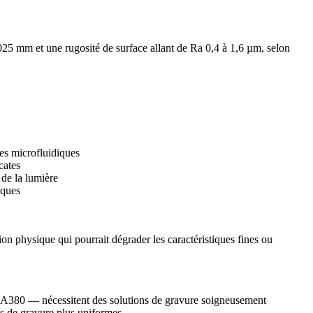
025 mm et une rugosité de surface allant de Ra 0,4 à 1,6 µm, selon
res microfluidiques
cates
 de la lumière
iques
ion physique qui pourrait dégrader les caractéristiques fines ou
A380
— nécessitent des solutions de gravure soigneusement
ls de gravure plus uniformes.