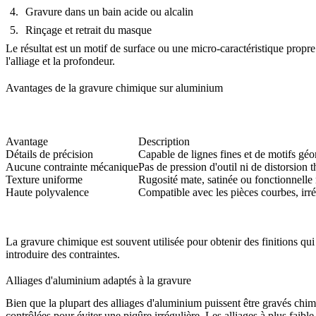
Gravure dans un bain acide ou alcalin
Rinçage et retrait du masque
Le résultat est un motif de surface ou une micro-caractéristique prop
l'alliage et la profondeur.
Avantages de la gravure chimique sur aluminium
Avantage
Description
Détails de précision
Capable de lignes fines et de motifs gé
Aucune contrainte mécanique
Pas de pression d'outil ni de distorsion 
Texture uniforme
Rugosité mate, satinée ou fonctionnelle
Haute polyvalence
Compatible avec les pièces courbes, irré
La gravure chimique est souvent utilisée pour obtenir des finitions qui
introduire des contraintes.
Alliages d'aluminium adaptés à la gravure
Bien que la plupart des alliages d'aluminium puissent être gravés chim
contrôlées pour éviter une piqûre irrégulière. Les alliages à plus fai