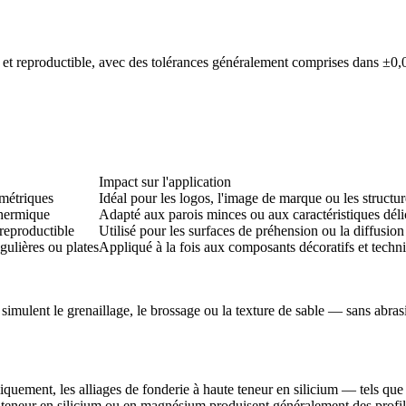
re et reproductible, avec des tolérances généralement comprises dans ±0,
Impact sur l'application
ométriques
Idéal pour les logos, l'image de marque ou les structu
thermique
Adapté aux parois minces ou aux caractéristiques déli
 reproductible
Utilisé pour les surfaces de préhension ou la diffusion
gulières ou plates
Appliqué à la fois aux composants décoratifs et techn
 simulent le grenaillage, le brossage ou la texture de sable — sans abras
iquement, les alliages de fonderie à haute teneur en silicium — tels que
ble teneur en silicium ou en magnésium produisent généralement des profi