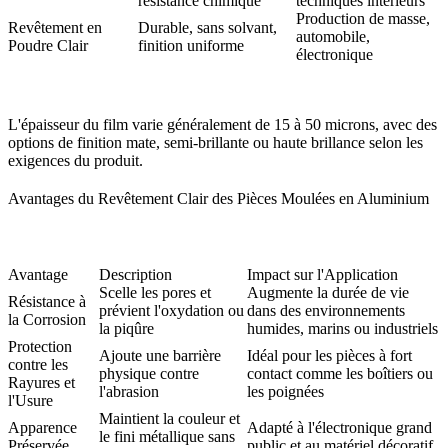
résistance chimique
techniques intérieurs
Production de masse,
Revêtement en
Durable, sans solvant,
automobile,
Poudre Clair
finition uniforme
électronique
L'épaisseur du film varie généralement de 15 à 50 microns, avec des
options de finition mate, semi-brillante ou haute brillance selon les
exigences du produit.
Avantages du Revêtement Clair des Pièces Moulées en Aluminium
Avantage
Description
Impact sur l'Application
Scelle les pores et
Augmente la durée de vie
Résistance à
prévient l'oxydation ou
dans des environnements
la Corrosion
la piqûre
humides, marins ou industriels
Protection
Ajoute une barrière
Idéal pour les pièces à fort
contre les
physique contre
contact comme les boîtiers ou
Rayures et
l'abrasion
les poignées
l'Usure
Maintient la couleur et
Apparence
Adapté à l'électronique grand
le fini métallique sans
Préservée
public et au matériel décoratif