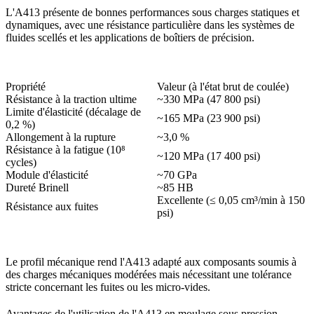
L'A413 présente de bonnes performances sous charges statiques et
dynamiques, avec une résistance particulière dans les systèmes de
fluides scellés et les applications de boîtiers de précision.
Propriété
Valeur (à l'état brut de coulée)
Résistance à la traction ultime
~330 MPa (47 800 psi)
Limite d'élasticité (décalage de
~165 MPa (23 900 psi)
0,2 %)
Allongement à la rupture
~3,0 %
Résistance à la fatigue (10⁸
~120 MPa (17 400 psi)
cycles)
Module d'élasticité
~70 GPa
Dureté Brinell
~85 HB
Excellente (≤ 0,05 cm³/min à 150
Résistance aux fuites
psi)
Le profil mécanique rend l'A413 adapté aux composants soumis à
des charges mécaniques modérées mais nécessitant une tolérance
stricte concernant les fuites ou les micro-vides.
Avantages de l'utilisation de l'A413 en moulage sous pression