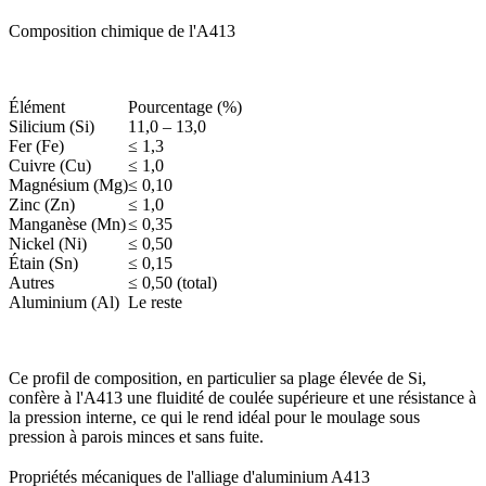
Composition chimique de l'A413
Élément
Pourcentage (%)
Silicium (Si)
11,0 – 13,0
Fer (Fe)
≤ 1,3
Cuivre (Cu)
≤ 1,0
Magnésium (Mg)
≤ 0,10
Zinc (Zn)
≤ 1,0
Manganèse (Mn)
≤ 0,35
Nickel (Ni)
≤ 0,50
Étain (Sn)
≤ 0,15
Autres
≤ 0,50 (total)
Aluminium (Al)
Le reste
Ce profil de composition, en particulier sa plage élevée de Si,
confère à l'A413 une fluidité de coulée supérieure et une résistance à
la pression interne, ce qui le rend idéal pour le moulage sous
pression à parois minces et sans fuite.
Propriétés mécaniques de l'alliage d'aluminium A413