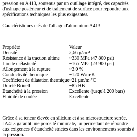
pression en A413
, soutenus par un outillage intégré, des capacités
d'
usinage postérieur
et de
traitement de surface
pour répondre aux
spécifications techniques les plus exigeantes.
Caractéristiques clés de l'alliage d'aluminium A413
Propriété
Valeur
Densité
2,66 g/cm³
Résistance à la traction ultime
~330 MPa (47 800 psi)
Limite d'élasticité
~165 MPa (23 900 psi)
Allongement à la rupture
~3,0 %
Conductivité thermique
~120 W/m·K
Coefficient de dilatation thermique
~21 µm/m·°C
Dureté Brinell
~85 HB
Étanchéité à la pression
Excellente (jusqu'à 200 bars)
Fluidité de coulée
Excellente
Grâce à sa teneur élevée en silicium et à sa microstructure serrée,
l'A413 garantit une porosité minimale, lui permettant de répondre
aux exigences d'étanchéité strictes dans les environnements soumis à
la pression.