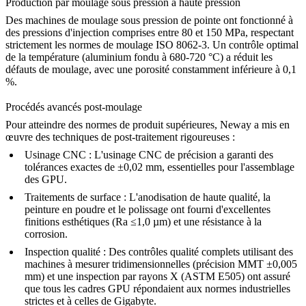
Production par moulage sous pression à haute pression
Des machines de moulage sous pression de pointe ont fonctionné à
des pressions d'injection comprises entre 80 et 150 MPa, respectant
strictement les normes de moulage ISO 8062-3. Un contrôle optimal
de la température (aluminium fondu à 680-720 °C) a réduit les
défauts de moulage, avec une porosité constamment inférieure à 0,1
%.
Procédés avancés post-moulage
Pour atteindre des normes de produit supérieures, Neway a mis en
œuvre des techniques de post-traitement rigoureuses :
Usinage CNC :
L'
usinage CNC
de précision a garanti des
tolérances exactes de ±0,02 mm, essentielles pour l'assemblage
des GPU.
Traitements de surface :
L'
anodisation
de haute qualité, la
peinture en poudre et le polissage ont fourni d'excellentes
finitions esthétiques (Ra ≤1,0 µm) et une résistance à la
corrosion.
Inspection qualité :
Des contrôles qualité complets utilisant des
machines à mesurer tridimensionnelles (précision MMT ±0,005
mm) et une inspection par rayons X (ASTM E505) ont assuré
que tous les cadres GPU répondaient aux normes industrielles
strictes et à celles de Gigabyte.