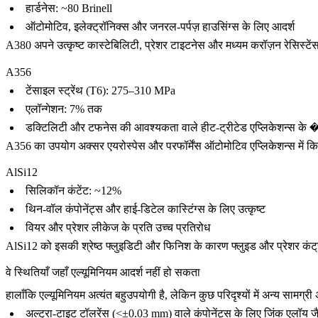
हार्डनेस: ~80 Brinell
ऑटोमोटिव, इलेक्ट्रॉनिक्स और जनरल-पर्पज़ हाउसिंग्स के लिए आदर्श
A380 अपने उत्कृष्ट कास्टेबिलिटी, प्रेशर टाइटनेस और मध्यम करॉज़न रेसिस्टें
A356
टेंसाइल स्ट्रेंथ (T6): 275–310 MPa
एलॉन्गेशन: 7% तक
डक्टिलिटी और टफनेस की आवश्यकता वाले हीट-ट्रीटेड एप्लिकेशन्स के �
A356 का उपयोग अक्सर एयरोस्पेस और परफॉर्मेंस ऑटोमोटिव एप्लिकेशन्स में किया 
AlSi12
सिलिकॉन कंटेंट: ~12%
थिन-वॉल कंपोनेंट्स और हाई-डिटेल कास्टिंग्स के लिए उत्कृष्ट
वियर और प्रेशर लीकेज के प्रति उच्च प्रतिरोध
AlSi12
को इसकी श्रेष्ठ फ्लुइडिटी और फिनिश के कारण फ्लुइड और प्रेशर कंट्र
वे स्थितियाँ जहाँ एल्यूमिनियम आदर्श नहीं हो सकता
हालाँकि एल्यूमिनियम अत्यंत बहुउपयोगी है, लेकिन कुछ परिदृश्यों में अन्य सामग्र
अल्ट्रा-टाइट टॉलरेंस (<±0.03 mm) वाले कंपोनेंट्स के लिए
जिंक एलॉय
जै