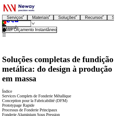
Serviços
Materiais
Soluções
Recursos
S
Português
Obter Orçamento Instantâneo
Soluções completas de fundição
metálica: do design à produção
em massa
Índice
Services Complets de Fonderie Métallique
Conception pour la Fabricabilité (DFM)
Prototypage Rapide
Processus de Fonderie Principaux
Fonderie Aluminium Sous Pression