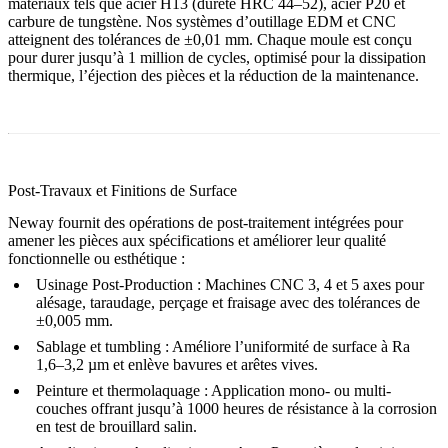
matériaux tels que
acier H13
(dureté HRC 44–52),
acier P20
et
carbure de tungstène
. Nos systèmes d’outillage EDM et CNC
atteignent des tolérances de ±0,01 mm. Chaque moule est conçu
pour durer jusqu’à 1 million de cycles, optimisé pour la dissipation
thermique, l’éjection des pièces et la réduction de la maintenance.
Post-Travaux et Finitions de Surface
Neway fournit des opérations de
post-traitement
intégrées pour
amener les pièces aux spécifications et améliorer leur qualité
fonctionnelle ou esthétique :
Usinage Post-Production
: Machines CNC 3, 4 et 5 axes pour
alésage, taraudage, perçage et fraisage avec des tolérances de
±0,005 mm.
Sablage
et
tumbling
: Améliore l’uniformité de surface à Ra
1,6–3,2 µm et enlève bavures et arêtes vives.
Peinture
et
thermolaquage
: Application mono- ou multi-
couches offrant jusqu’à 1000 heures de résistance à la corrosion
en test de brouillard salin.