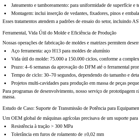
Jateamento
e
tamboreamento
: para uniformidade de superfície e t
Montagem
: inclui inserção de vedantes, fixadores, pinos e emba
Esses tratamentos atendem a padrões de ensaio do setor, incluindo A
Ferramental, Vida Útil do Molde e Eficiência de Produção
Nossas operações de
fabricação de moldes e matrizes
permitem desenv
Aço ferramenta:
aço H13
para moldes de alumínio
Vida útil do molde: 75.000 a 150.000 ciclos, conforme a comple
Prazo: 4–6 semanas da aprovação do DFM até o ferramental pron
Tempo de ciclo: 30–70 segundos, dependendo do tamanho e deta
Projetos multi-cavidades para produção em massa de peças pequ
Para programas de desenvolvimento, nosso serviço de
prototipagem r
massa
.
Estudo de Caso: Suporte de Transmissão de Potência para Equipamen
Um OEM global de máquinas agrícolas precisava de um suporte para f
Resistência à tração > 300 MPa
Tolerância em furos de rolamento de ±0,02 mm