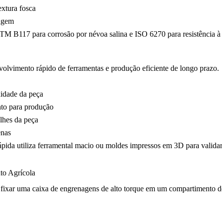
extura fosca
lagem
STM B117 para corrosão por névoa salina e ISO 6270 para resistência 
olvimento rápido de ferramentas e produção eficiente de longo prazo.
xidade da peça
to para produção
lhes da peça
enas
ápida
utiliza ferramental macio ou moldes impressos em 3D para validar
to Agrícola
ixar uma caixa de engrenagens de alto torque em um compartimento de 