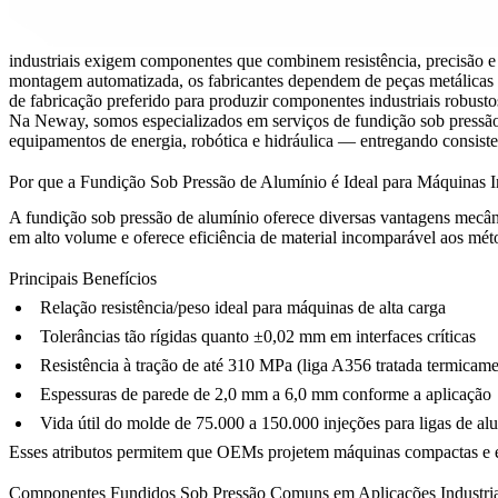
industriais exigem componentes que combinem resistência, precisão e 
montagem automatizada, os fabricantes dependem de peças metálicas 
de fabricação preferido para produzir componentes industriais robusto
Na
Neway
, somos especializados em
serviços de fundição sob pressã
equipamentos de energia, robótica e hidráulica — entregando consist
Por que a Fundição Sob Pressão de Alumínio é Ideal para Máquinas In
A fundição sob pressão de alumínio oferece diversas vantagens mecân
em alto volume e oferece eficiência de material incomparável aos méto
Principais Benefícios
Relação resistência/peso ideal para máquinas de alta carga
Tolerâncias tão rígidas quanto ±0,02 mm em interfaces críticas
Resistência à tração de até 310 MPa (liga A356 tratada termicame
Espessuras de parede de 2,0 mm a 6,0 mm conforme a aplicação
Vida útil do molde de 75.000 a 150.000 injeções para ligas de al
Esses atributos permitem que OEMs projetem máquinas compactas e efi
Componentes Fundidos Sob Pressão Comuns em Aplicações Industria