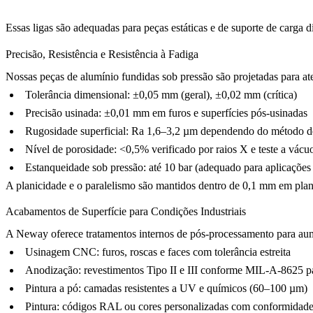
Essas ligas são adequadas para peças estáticas e de suporte de carg
Precisão, Resistência e Resistência à Fadiga
Nossas peças de alumínio fundidas sob pressão são projetadas para ate
Tolerância dimensional: ±0,05 mm (geral), ±0,02 mm (crítica)
Precisão usinada: ±0,01 mm em furos e superfícies pós-usinadas
Rugosidade superficial: Ra 1,6–3,2 µm dependendo do método 
Nível de porosidade: <0,5% verificado por raios X e teste a vácu
Estanqueidade sob pressão: até 10 bar (adequado para aplicações 
A planicidade e o paralelismo são mantidos dentro de 0,1 mm em pl
Acabamentos de Superfície para Condições Industriais
A Neway oferece tratamentos internos de
pós-processamento
para aume
Usinagem CNC
: furos, roscas e faces com tolerância estreita
Anodização
: revestimentos Tipo II e III conforme MIL-A-8625 pa
Pintura a pó
: camadas resistentes a UV e químicos (60–100 µm)
Pintura
: códigos RAL ou cores personalizadas com conformidad