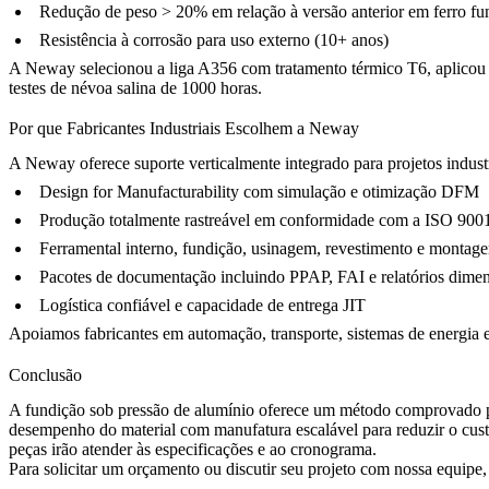
Redução de peso > 20% em relação à versão anterior em ferro fu
Resistência à corrosão para uso externo (10+ anos)
A Neway selecionou a liga A356 com tratamento térmico T6, aplico
testes de névoa salina de 1000 horas.
Por que Fabricantes Industriais Escolhem a Neway
A Neway oferece suporte verticalmente integrado para projetos indust
Design for Manufacturability
com simulação e otimização DFM
Produção totalmente rastreável em conformidade com a ISO 900
Ferramental interno, fundição, usinagem, revestimento e
montag
Pacotes de documentação incluindo PPAP, FAI e relatórios dimen
Logística confiável e capacidade de entrega JIT
Apoiamos fabricantes em automação, transporte, sistemas de energia e 
Conclusão
A fundição sob pressão de alumínio oferece um método comprovado par
desempenho do material com manufatura escalável para reduzir o cust
peças irão atender às especificações e ao cronograma.
Para solicitar um orçamento ou discutir seu projeto com nossa equipe