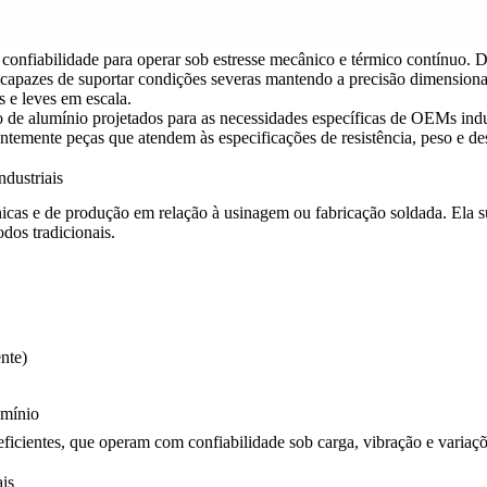
confiabilidade para operar sob estresse mecânico e térmico contínuo. 
capazes de suportar condições severas mantendo a precisão dimensional
s e leves em escala.
o de alumínio
projetados para as necessidades específicas de OEMs indu
entemente peças que atendem às especificações de resistência, peso e 
dustriais
icas e de produção em relação à usinagem ou fabricação soldada. Ela 
dos tradicionais.
nte)
umínio
cientes, que operam com confiabilidade sob carga, vibração e variaçõ
is