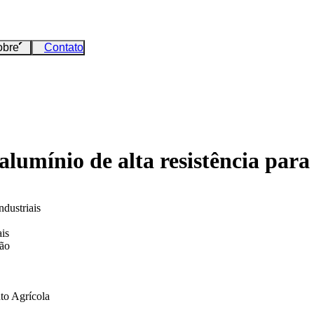
obre
Contato
alumínio de alta resistência par
dustriais
is
são
to Agrícola