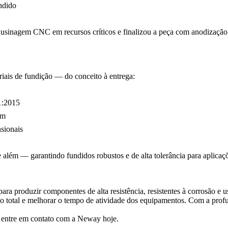
ndido
u
usinagem CNC
em recursos críticos e finalizou a peça com
anodização
riais de fundição — do conceito à entrega:
1:2015
em
sionais
além — garantindo fundidos robustos e de alta tolerância para aplicaçõe
a produzir componentes de alta resistência, resistentes à corrosão e u
o total e melhorar o tempo de atividade dos equipamentos. Com a prof
,
entre em contato com a Neway
hoje.