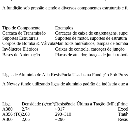
A fundição sob pressão atende a diversos componentes estruturais e f
Tipo de Componente
Exemplos
Carcaça de Transmissão
Carcaças de caixa de engrenagens, supo
Suportes Estruturais
Suportes de motor, suportes de estrutura
Corpos de Bomba & Válvula
Manifolds hidráulicos, tampas de bomba
Invólucros Elétricos
Caixas de controle, carcaças de junção
Bases de Automação
Placas de atuador, braços de junta robóti
Ligas de Alumínio de Alta Resistência Usadas na Fundição Sob Pres
A Neway funde utilizando ligas de alumínio padrão da indústria qu
Liga
Densidade (g/cm³)
Resistência Última à Tração (MPa)
Princ
A380
2,74
~317
Excel
A356 (T6)
2,68
290–310
Tratá
A360
2,65
~290
Resis