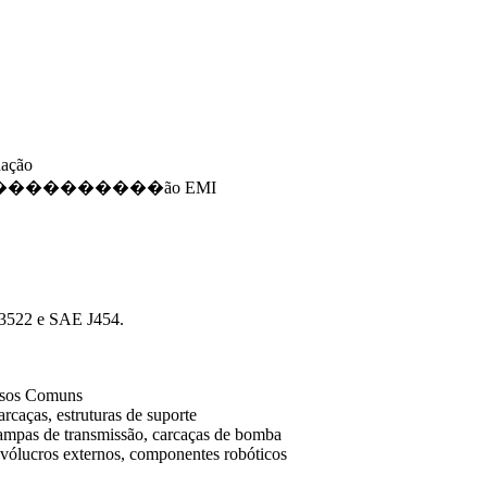
dação
, prote������������ão EMI
O 3522 e SAE J454.
sos Comuns
rcaças, estruturas de suporte
ampas de transmissão, carcaças de bomba
nvólucros externos, componentes robóticos