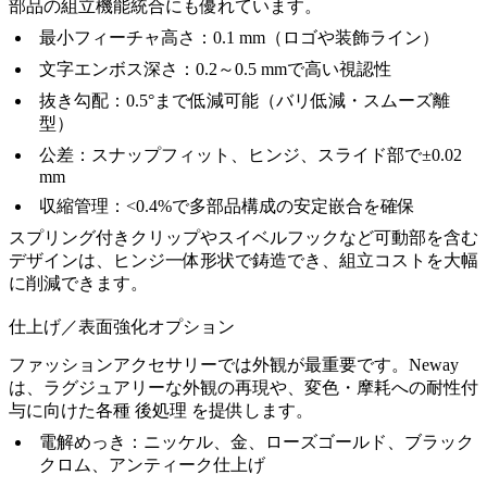
部品の組立機能統合にも優れています。
最小フィーチャ高さ：0.1 mm（ロゴや装飾ライン）
文字エンボス深さ：0.2～0.5 mmで高い視認性
抜き勾配：0.5°まで低減可能（バリ低減・スムーズ離
型）
公差：スナップフィット、ヒンジ、スライド部で±0.02
mm
収縮管理：<0.4%で多部品構成の安定嵌合を確保
スプリング付きクリップやスイベルフックなど可動部を含む
デザインは、ヒンジ一体形状で鋳造でき、組立コストを大幅
に削減できます。
仕上げ／表面強化オプション
ファッションアクセサリーでは外観が最重要です。Neway
は、ラグジュアリーな外観の再現や、変色・摩耗への耐性付
与に向けた各種
後処理
を提供します。
電解めっき
：ニッケル、金、ローズゴールド、ブラック
クロム、アンティーク仕上げ