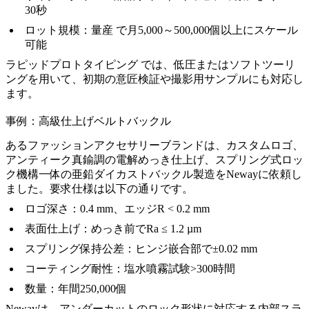
30秒
ロット規模：
量産
で月5,000～500,000個以上にスケール
可能
ラピッドプロトタイピング
では、低圧またはソフトツーリ
ングを用いて、初期の意匠検証や撮影用サンプルにも対応し
ます。
事例：高級仕上げベルトバックル
あるファッションアクセサリーブランドは、カスタムロゴ、
アンティーク真鍮調の電解めっき仕上げ、スプリング式ロッ
ク機構一体の亜鉛ダイカストバックル製造をNewayに依頼し
ました。要求仕様は以下の通りです。
ロゴ深さ：0.4 mm、エッジR < 0.2 mm
表面仕上げ：めっき前でRa ≤ 1.2 µm
スプリング保持公差：ヒンジ嵌合部で±0.02 mm
コーティング耐性：塩水噴霧試験>300時間
数量：年間250,000個
Newayは、アンダーカットのロック形状に対応する内部スラ