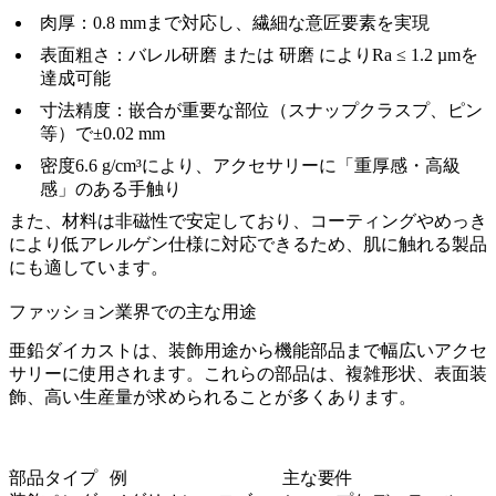
肉厚：0.8 mmまで対応し、繊細な意匠要素を実現
表面粗さ：
バレル研磨
または
研磨
によりRa ≤ 1.2 µmを
達成可能
寸法精度：嵌合が重要な部位（スナップクラスプ、ピン
等）で±0.02 mm
密度6.6 g/cm³により、アクセサリーに「重厚感・高級
感」のある手触り
また、材料は非磁性で安定しており、コーティングやめっき
により低アレルゲン仕様に対応できるため、肌に触れる製品
にも適しています。
ファッション業界での主な用途
亜鉛ダイカストは、装飾用途から機能部品まで幅広いアクセ
サリーに使用されます。これらの部品は、複雑形状、表面装
飾、高い生産量が求められることが多くあります。
部品タイプ
例
主な要件