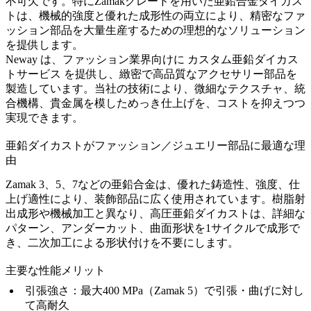
不可欠です。特にZamakグレードを用いた亜鉛合金ダイカス
トは、機械的強度と優れた成形性の両立により、精密なファ
ッション部品を大量生産するための理想的なソリューション
を提供します。
Neway
は、ファッション業界向けに
カスタム亜鉛ダイカス
トサービス
を提供し、緻密で高品質なアクセサリー部品を
製造しています。当社の技術により、微細なテクスチャ、統
合機構、貴金属を模しためっき仕上げを、コストを抑えつつ
実現できます。
亜鉛ダイカストがファッション／ジュエリー部品に最適な理
由
Zamak 3、5、7などの亜鉛合金は、優れた鋳造性、強度、仕
上げ適性により、装飾部品に広く使用されています。樹脂射
出成形や機械加工と異なり、高圧亜鉛ダイカストは、詳細な
パターン、アンダーカット、曲面形状を1サイクルで成形で
き、二次加工による形状付けを不要にします。
主要な性能メリット
引張強さ：最大400 MPa（Zamak 5）で引張・曲げに対し
て高耐久