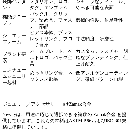
装飾ペンダ
メダリオン、ロゴ、
シャープなディテール、
ント
タグ、エンブレム
めっき可能な表面
バックル、クリッ
機能クロー
プ、留め具、ファス
機械的強度、耐摩耗性
ジャー
ナー部品
ピアス本体、ブレス
ジュエリー
レットリンク、ブロ
寸法精度、研磨性
フレーム
ーチ台座
ネームプレート、ベ
カスタムテクスチャ、明
ブランド要
ルトロゴ、バッグ金
確なブランディング、仕
素
具
上げ耐久
コスチュー
めっきリング台、ネ
低アレルゲンコーティン
ムジュエリ
ックレス部品
グ、微細パターン再現
ー芯材
ジュエリー／アクセサリー向けZamak合金
Newayは、用途に応じて選択できる複数の
Zamak合金
を提
供しています。これらの材料はASTM B86およびISO 301規
格に準拠しています。