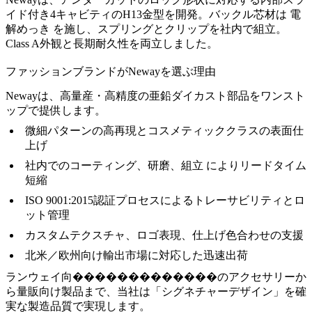
イド付き4キャビティのH13金型を開発。バックル芯材は
電
解めっき
を施し、スプリングとクリップを社内で組立。
Class A外観と長期耐久性を両立しました。
ファッションブランドがNewayを選ぶ理由
Newayは、高量産・高精度の亜鉛ダイカスト部品をワンスト
ップで提供します。
微細パターンの高再現とコスメティッククラスの表面仕
上げ
社内でのコーティング、研磨、
組立
によりリードタイム
短縮
ISO 9001:2015認証プロセスによるトレーサビリティとロ
ット管理
カスタムテクスチャ、ロゴ表現、仕上げ色合わせの支援
北米／欧州向け輸出市場に対応した迅速出荷
ランウェイ向�������������のアクセサリーか
ら量販向け製品まで、当社は「シグネチャーデザイン」を確
実な製造品質で実現します。