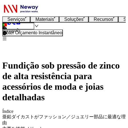
Serviços
Materiais
Soluções
Recursos
S
Português
Obter Orçamento Instantâneo
Fundição sob pressão de zinco
de alta resistência para
acessórios de moda e joias
detalhadas
Índice
亜鉛ダイカストがファッション／ジュエリー部品に最適な理
由