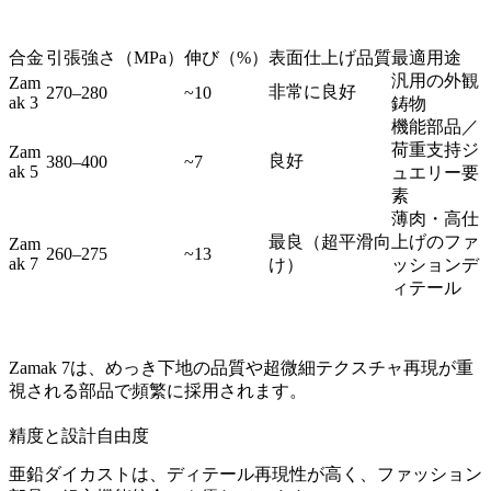
合金
引張強さ（MPa）
伸び（%）
表面仕上げ品質
最適用途
汎用の外観
Zam
非常に良好
270–280
~10
ak 3
鋳物
機能部品／
荷重支持ジ
Zam
良好
380–400
~7
ak 5
ュエリー要
素
薄肉・高仕
最良（超平滑向
上げのファ
Zam
260–275
~13
ak 7
け）
ッションデ
ィテール
Zamak 7は、めっき下地の品質や超微細テクスチャ再現が重
視される部品で頻繁に採用されます。
精度と設計自由度
亜鉛ダイカストは、ディテール再現性が高く、ファッション