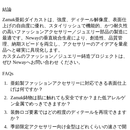
結論
Zamak亜鉛ダイカストは、強度、ディテール解像度、表面仕
上げの自由度に優れ、スタイリッシュで機能的、かつ耐久性
の高いファッションアクセサリー／ジュエリー部品の製造に
最適です。Newayの垂直統合生産により、創造性、品質管
理、納期スピードを両立し、アクセサリーのアイデアを量産
品へと確実に具現化します。
カスタムのファッション／ジュエリー鋳造プロジェクトは、
ぜひ
Newayへお問い合わせ
ください。
FAQs
亜鉛製ファッションアクセサリーに対応できる表面仕上
げは何ですか？
Zamak鋳物は肌に触れても安全ですか？また低アレルゲ
ン金属でめっきできますか？
装飾ロゴ要素ではどの程度のディテールを再現できます
か？
季節限定アクセサリー向け金型はどれくらいの速さで開