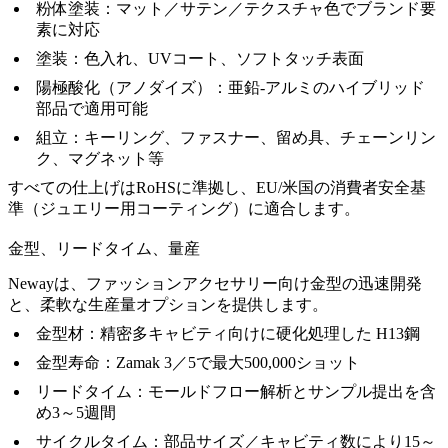
粉体塗装
：マット／サテン／テクスチャ色でブランド要
素に対応
塗装
：色入れ、UVコート、ソフトタッチ表面
陽極酸化（アノダイズ）
：亜鉛-アルミのハイブリッド
部品で適用可能
組立
：キーリング、ファスナー、留め具、チェーンリン
ク、マグネット等
すべての仕上げはRoHSに準拠し、EU/米国の消費者安全基
準（ジュエリー用コーティング）に適合します。
金型、リードタイム、量産
Newayは、ファッションアクセサリー向け金型の迅速開発
と、柔軟な生産量オプションを提供します。
金型材：精密多キャビティ向けに硬化処理した
H13鋼
金型寿命：Zamak 3／5で最大500,000ショット
リードタイム：モールドフロー解析とサンプル提出を含
め3～5週間
サイクルタイム：部品サイズ／キャビティ数により15～