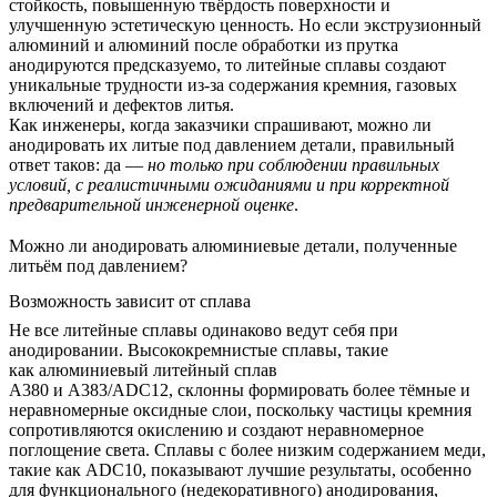
стойкость, повышенную твёрдость поверхности и
улучшенную эстетическую ценность. Но если экструзионный
алюминий и алюминий после обработки из прутка
анодируются предсказуемо, то литейные сплавы создают
уникальные трудности из-за содержания кремния, газовых
включений и дефектов литья.
Как инженеры, когда заказчики спрашивают, можно ли
анодировать их литые под давлением детали, правильный
ответ таков: да —
но только при соблюдении правильных
условий, с реалистичными ожиданиями и при корректной
предварительной инженерной оценке
.
Можно ли анодировать алюминиевые детали, полученные
литьём под давлением?
Возможность зависит от сплава
Не все литейные сплавы одинаково ведут себя при
анодировании. Высококремнистые сплавы, такие
как
алюминиевый литейный сплав
A380
и
A383/ADC12,
склонны формировать более тёмные и
неравномерные оксидные слои, поскольку частицы кремния
сопротивляются окислению и создают неравномерное
поглощение света. Сплавы с более низким содержанием меди,
такие как
ADC10,
показывают лучшие результаты, особенно
для функционального (недекоративного) анодирования,