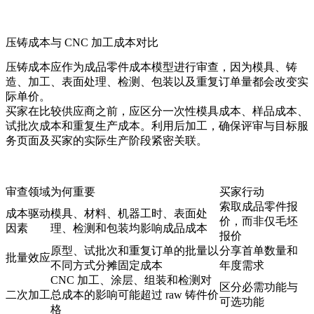
压铸成本与 CNC 加工成本对比
压铸成本应作为成品零件成本模型进行审查，因为模具、铸
造、加工、表面处理、检测、包装以及重复订单量都会改变实
际单价。
买家在比较供应商之前，应区分一次性模具成本、样品成本、
试批次成本和重复生产成本。利用
后加工
，确保评审与目标服
务页面及买家的实际生产阶段紧密关联。
审查领域
为何重要
买家行动
索取成品零件报
成本驱动
模具、材料、机器工时、表面处
价，而非仅毛坯
因素
理、检测和包装均影响成品成本
报价
原型、试批次和重复订单的批量以
分享首单数量和
批量效应
不同方式分摊固定成本
年度需求
CNC 加工、涂层、组装和检测对
区分必需功能与
二次加工
总成本的影响可能超过 raw 铸件价
可选功能
格