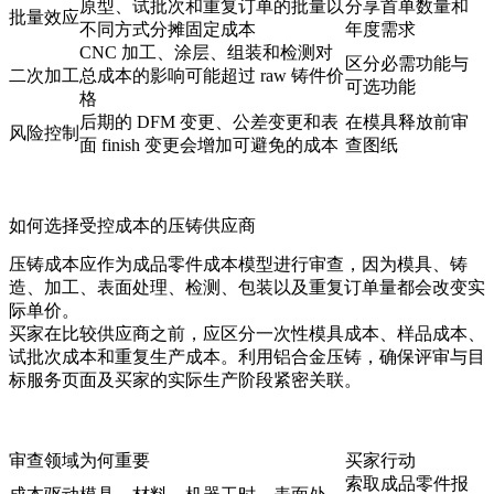
原型、试批次和重复订单的批量以
分享首单数量和
批量效应
不同方式分摊固定成本
年度需求
CNC 加工、涂层、组装和检测对
区分必需功能与
二次加工
总成本的影响可能超过 raw 铸件价
可选功能
格
后期的 DFM 变更、公差变更和表
在模具释放前审
风险控制
面 finish 变更会增加可避免的成本
查图纸
如何选择受控成本的压铸供应商
压铸成本应作为成品零件成本模型进行审查，因为模具、铸
造、加工、表面处理、检测、包装以及重复订单量都会改变实
际单价。
买家在比较供应商之前，应区分一次性模具成本、样品成本、
试批次成本和重复生产成本。利用
铝合金压铸
，确保评审与目
标服务页面及买家的实际生产阶段紧密关联。
审查领域
为何重要
买家行动
索取成品零件报