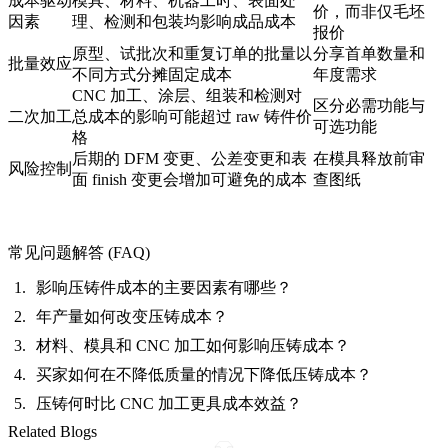
成本驱动
模具、材料、机器工时、表面处
价，而非仅毛坯
因素
理、检测和包装均影响成品成本
报价
原型、试批次和重复订单的批量以
分享首单数量和
批量效应
不同方式分摊固定成本
年度需求
CNC 加工、涂层、组装和检测对
区分必需功能与
二次加工
总成本的影响可能超过 raw 铸件价
可选功能
格
后期的 DFM 变更、公差变更和表
在模具释放前审
风险控制
面 finish 变更会增加可避免的成本
查图纸
常见问题解答 (FAQ)
影响压铸件成本的主要因素有哪些？
年产量如何改变压铸成本？
材料、模具和 CNC 加工如何影响压铸成本？
买家如何在不降低质量的情况下降低压铸成本？
压铸何时比 CNC 加工更具成本效益？
Related Blogs