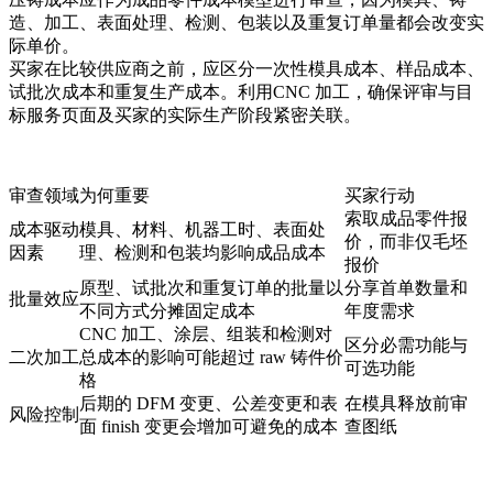
造、加工、表面处理、检测、包装以及重复订单量都会改变实
际单价。
买家在比较供应商之前，应区分一次性模具成本、样品成本、
试批次成本和重复生产成本。利用
CNC 加工
，确保评审与目
标服务页面及买家的实际生产阶段紧密关联。
审查领域
为何重要
买家行动
索取成品零件报
成本驱动
模具、材料、机器工时、表面处
价，而非仅毛坯
因素
理、检测和包装均影响成品成本
报价
原型、试批次和重复订单的批量以
分享首单数量和
批量效应
不同方式分摊固定成本
年度需求
CNC 加工、涂层、组装和检测对
区分必需功能与
二次加工
总成本的影响可能超过 raw 铸件价
可选功能
格
后期的 DFM 变更、公差变更和表
在模具释放前审
风险控制
面 finish 变更会增加可避免的成本
查图纸