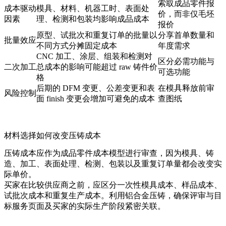
索取成品零件报
成本驱动
模具、材料、机器工时、表面处
价，而非仅毛坯
因素
理、检测和包装均影响成品成本
报价
原型、试批次和重复订单的批量以
分享首单数量和
批量效应
不同方式分摊固定成本
年度需求
CNC 加工、涂层、组装和检测对
区分必需功能与
二次加工
总成本的影响可能超过 raw 铸件价
可选功能
格
后期的 DFM 变更、公差变更和表
在模具释放前审
风险控制
面 finish 变更会增加可避免的成本
查图纸
材料选择如何改变压铸成本
压铸成本应作为成品零件成本模型进行审查，因为模具、铸
造、加工、表面处理、检测、包装以及重复订单量都会改变实
际单价。
买家在比较供应商之前，应区分一次性模具成本、样品成本、
试批次成本和重复生产成本。利用
铝合金压铸
，确保评审与目
标服务页面及买家的实际生产阶段紧密关联。