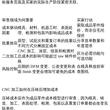
标服务页面及买家的实际生产阶段紧密关联。
审查领域
为何重要
买家行动
索取成品零件报
成本驱动
模具、材料、机器工时、表面处
价，而非仅毛坯
因素
理、检测和包装均影响成品成本
报价
原型、试批次和重复订单的批量以
分享首单数量和
批量效应
不同方式分摊固定成本
年度需求
CNC 加工、涂层、组装和检测对
区分必需功能与
二次加工
总成本的影响可能超过 raw 铸件价
可选功能
格
后期的 DFM 变更、公差变更和表
在模具释放前审
风险控制
面 finish 变更会增加可避免的成本
查图纸
CNC 加工如何在压铸后增加成本
压铸成本应作为成品零件成本模型进行审查，因为模具、铸
造、加工、表面处理、检测、包装以及重复订单量都会改变实
际单价。