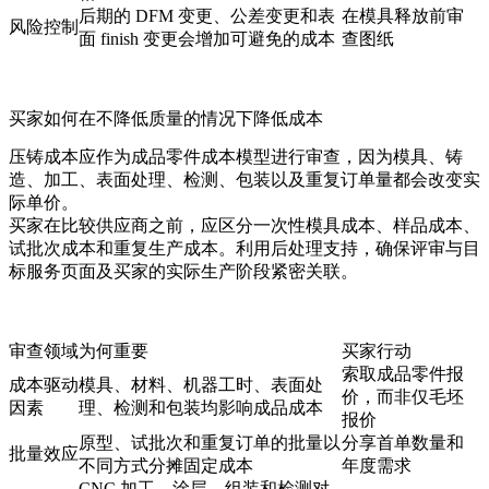
后期的 DFM 变更、公差变更和表
在模具释放前审
风险控制
面 finish 变更会增加可避免的成本
查图纸
买家如何在不降低质量的情况下降低成本
压铸成本应作为成品零件成本模型进行审查，因为模具、铸
造、加工、表面处理、检测、包装以及重复订单量都会改变实
际单价。
买家在比较供应商之前，应区分一次性模具成本、样品成本、
试批次成本和重复生产成本。利用
后处理支持
，确保评审与目
标服务页面及买家的实际生产阶段紧密关联。
审查领域
为何重要
买家行动
索取成品零件报
成本驱动
模具、材料、机器工时、表面处
价，而非仅毛坯
因素
理、检测和包装均影响成品成本
报价
原型、试批次和重复订单的批量以
分享首单数量和
批量效应
不同方式分摊固定成本
年度需求
CNC 加工、涂层、组装和检测对