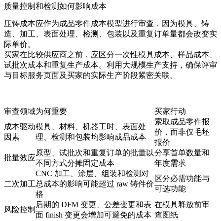
质量控制和检测如何影响成本
压铸成本应作为成品零件成本模型进行审查，因为模具、铸
造、加工、表面处理、检测、包装以及重复订单量都会改变实
际单价。
买家在比较供应商之前，应区分一次性模具成本、样品成本、
试批次成本和重复生产成本。利用
大规模生产支持
，确保评审
与目标服务页面及买家的实际生产阶段紧密关联。
审查领域
为何重要
买家行动
索取成品零件报
成本驱动
模具、材料、机器工时、表面处
价，而非仅毛坯
因素
理、检测和包装均影响成品成本
报价
原型、试批次和重复订单的批量以
分享首单数量和
批量效应
不同方式分摊固定成本
年度需求
CNC 加工、涂层、组装和检测对
区分必需功能与
二次加工
总成本的影响可能超过 raw 铸件价
可选功能
格
后期的 DFM 变更、公差变更和表
在模具释放前审
风险控制
面 finish 变更会增加可避免的成本
查图纸