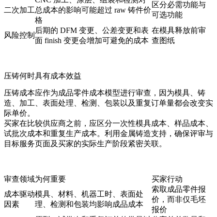
区分必需功能与
二次加工
总成本的影响可能超过 raw 铸件价
可选功能
格
后期的 DFM 变更、公差变更和表
在模具释放前审
风险控制
面 finish 变更会增加可避免的成本
查图纸
压铸何时具有成本效益
压铸成本应作为成品零件成本模型进行审查，因为模具、铸
造、加工、表面处理、检测、包装以及重复订单量都会改变实
际单价。
买家在比较供应商之前，应区分一次性模具成本、样品成本、
试批次成本和重复生产成本。利用
金属铸造支持
，确保评审与
目标服务页面及买家的实际生产阶段紧密关联。
审查领域
为何重要
买家行动
索取成品零件报
成本驱动
模具、材料、机器工时、表面处
价，而非仅毛坯
因素
理、检测和包装均影响成品成本
报价