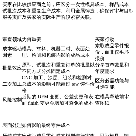
买家在比较供应商之前，应区分一次性模具成本、样品成本、
试批次成本和重复生产成本。利用
金属铸造
，确保评审与目标
服务页面及买家的实际生产阶段紧密关联。
审查领域
为何重要
买家行动
索取成品零件报
成本驱动
模具、材料、机器工时、表面处
价，而非仅毛坯
因素
理、检测和包装均影响成品成本
报价
原型、试批次和重复订单的批量以
分享首单数量和
批量效应
不同方式分摊固定成本
年度需求
CNC 加工、涂层、组装和检测对
区分必需功能与
二次加工
总成本的影响可能超过 raw 铸件价
可选功能
格
后期的 DFM 变更、公差变更和表
在模具释放前审
风险控制
面 finish 变更会增加可避免的成本
查图纸
表面处理如何影响最终零件成本
压铸成本应作为成品零件成本模型进行审查，因为模具、铸