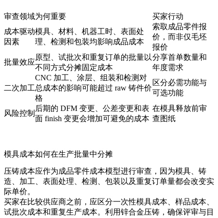
审查领域
为何重要
买家行动
索取成品零件报
成本驱动
模具、材料、机器工时、表面处
价，而非仅毛坯
因素
理、检测和包装均影响成品成本
报价
原型、试批次和重复订单的批量以
分享首单数量和
批量效应
不同方式分摊固定成本
年度需求
CNC 加工、涂层、组装和检测对
区分必需功能与
二次加工
总成本的影响可能超过 raw 铸件价
可选功能
格
后期的 DFM 变更、公差变更和表
在模具释放前审
风险控制
面 finish 变更会增加可避免的成本
查图纸
模具成本如何在生产批量中分摊
压铸成本应作为成品零件成本模型进行审查，因为模具、铸
造、加工、表面处理、检测、包装以及重复订单量都会改变实
际单价。
买家在比较供应商之前，应区分一次性模具成本、样品成本、
试批次成本和重复生产成本。利用
锌合金压铸
，确保评审与目