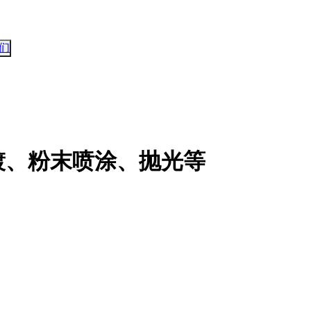
们
镀、粉末喷涂、抛光等