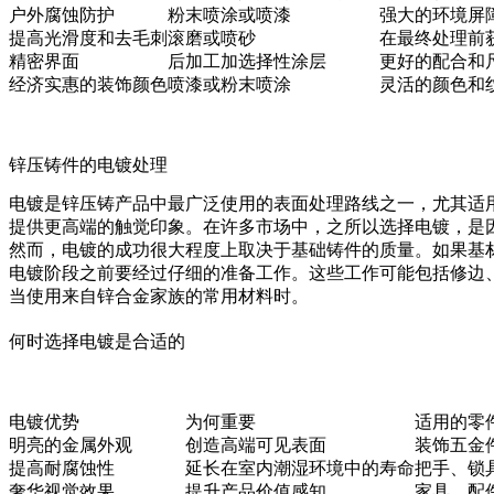
户外腐蚀防护
粉末喷涂或喷漆
强大的环境屏
提高光滑度和去毛刺
滚磨或喷砂
在最终处理前
精密界面
后加工加选择性涂层
更好的配合和
经济实惠的装饰颜色
喷漆或粉末喷涂
灵活的颜色和
锌压铸件的电镀处理
电镀是锌压铸产品中最广泛使用的表面处理路线之一，尤其适
提供更高端的触觉印象。在许多市场中，之所以选择电镀，是
然而，电镀的成功很大程度上取决于基础铸件的质量。如果基
电镀阶段之前要经过仔细的准备工作。这些工作可能包括修边
当使用来自
锌合金
家族的常用材料时。
何时选择电镀是合适的
电镀优势
为何重要
适用的零
明亮的金属外观
创造高端可见表面
装饰五金
提高耐腐蚀性
延长在室内潮湿环境中的寿命
把手、锁
奢华视觉效果
提升产品价值感知
家具、配