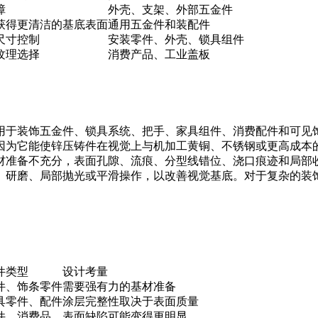
障
外壳、支架、外部五金件
获得更清洁的基底表面
通用五金件和装配件
尺寸控制
安装零件、外壳、锁具组件
纹理选择
消费产品、工业盖板
用于装饰五金件、锁具系统、把手、家具组件、消费配件和可见
因为它能使锌压铸件在视觉上与机加工黄铜、不锈钢或更高成本
材准备不充分，表面孔隙、流痕、分型线错位、浇口痕迹和局部
、研磨、局部抛光或平滑操作，以改善视觉基底。对于复杂的装
件类型
设计考量
件、饰条零件
需要强有力的基材准备
具零件、配件
涂层完整性取决于表面质量
件、消费品
表面缺陷可能变得更明显