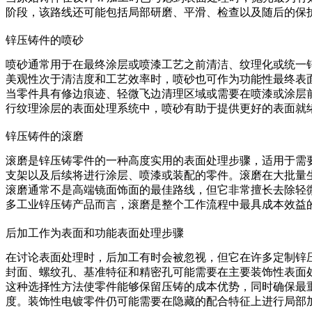
阶段，该路线还可能包括局部研磨、平滑、检查以及随后的保
锌压铸件的喷砂
喷砂
通常用于在最终涂层或喷漆工艺之前清洁、纹理化或统一
美观性次于清洁度和工艺效率时，喷砂也可作为功能性最终表
当零件具有修边痕迹、轻微飞边清理区域或需要在喷漆或涂层
行纹理涂层的表面处理系统中，喷砂有助于提供更好的表面就
锌压铸件的滚磨
滚磨
是锌压铸零件的一种高度实用的表面处理步骤，适用于需
支架以及后续将进行涂层、喷漆或装配的零件。滚磨在大批量
滚磨通常不是高端镜面饰面的最佳路线，但它非常擅长去除轻
多工业锌压铸产品而言，滚磨是整个工作流程中最具成本效益
后加工作为表面和功能表面处理步骤
在讨论表面处理时，
后加工
有时会被忽视，但它在许多定制锌
封面、螺纹孔、基准特征和精密孔可能需要在主要装饰性表面
这种选择性方法使零件能够保留压铸的成本优势，同时确保最
度。装饰性电镀零件仍可能需要在隐藏的配合特征上进行局部