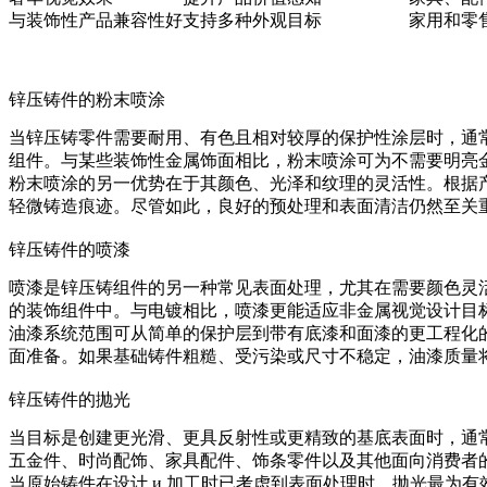
与装饰性产品兼容性好
支持多种外观目标
家用和零
锌压铸件的粉末喷涂
当锌压铸零件需要耐用、有色且相对较厚的保护性涂层时，通
组件。与某些装饰性金属饰面相比，粉末喷涂可为不需要明亮
粉末喷涂的另一优势在于其颜色、光泽和纹理的灵活性。根据
轻微铸造痕迹。尽管如此，良好的预处理和表面清洁仍然至关
锌压铸件的喷漆
喷漆
是锌压铸组件的另一种常见表面处理，尤其在需要颜色灵
的装饰组件中。与电镀相比，喷漆更能适应非金属视觉设计目
油漆系统范围可从简单的保护层到带有底漆和面漆的更工程化
面准备。如果基础铸件粗糙、受污染或尺寸不稳定，油漆质量
锌压铸件的抛光
当目标是创建更光滑、更具反射性或更精致的基底表面时，通
五金件、时尚配饰、家具配件、饰条零件以及其他面向消费者
当原始铸件在设计 и 加工时已考虑到表面处理时，抛光最为