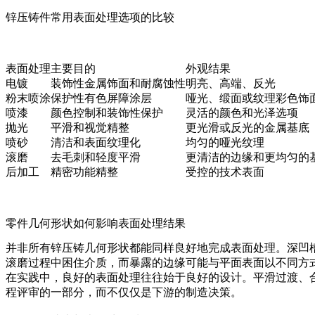
锌压铸件常用表面处理选项的比较
表面处理
主要目的
外观结果
电镀
装饰性金属饰面和耐腐蚀性
明亮、高端、反光
粉末喷涂
保护性有色屏障涂层
哑光、缎面或纹理彩色饰
喷漆
颜色控制和装饰性保护
灵活的颜色和光泽选项
抛光
平滑和视觉精整
更光滑或反光的金属基底
喷砂
清洁和表面纹理化
均匀的哑光纹理
滚磨
去毛刺和轻度平滑
更清洁的边缘和更均匀的
后加工
精密功能精整
受控的技术表面
零件几何形状如何影响表面处理结果
并非所有锌压铸几何形状都能同样良好地完成表面处理。深凹
滚磨过程中困住介质，而暴露的边缘可能与平面表面以不同方
在实践中，良好的表面处理往往始于良好的设计。平滑过渡、
程
评审的一部分，而不仅仅是下游的制造决策。