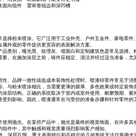
售面向组件
需审查锐边和深凹槽
常选择
粉末喷涂
。它广泛用于工业外壳、户外五金件、家电零件
金属外观的零件提供更宽容的表面解决方案。
产品类别，哑光黑、纹理灰、缎面白和定制建筑色是常见选择。
重要。在施加涂层之前，铸件应稳定、清洁并经过适当准备，尤
活性、品牌一致性或低成本装饰性处理时。喷漆锌零件常见于消
标。与粉末喷涂相比，当需要更薄的膜厚、多色效果或特定装饰
的涂层结构。正确的系统取决于室内或室外使用、耐磨预期、紫
将受到影响。因此，喷漆通常在与受控的准备步骤和针对零件的
常使用抛光。在某些产品中，抛光是最终的视觉饰面。在许多其
的组件中，其中触感和视觉质量强烈影响客户感知。
有效。深层孔隙、重大表面错位和不稳定的几何形状无法仅靠抛