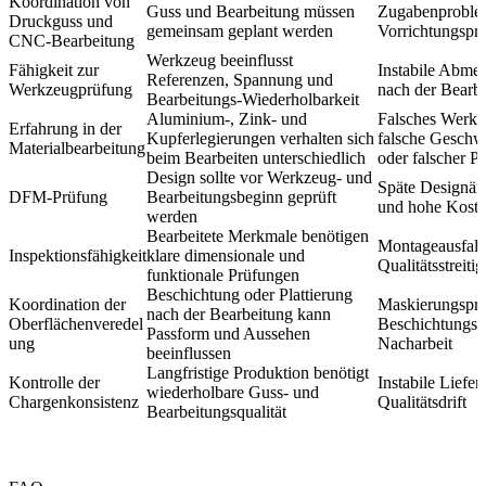
Koordination von
Guss und Bearbeitung müssen
Zugabenproble
Druckguss und
gemeinsam geplant werden
Vorrichtungspr
CNC-Bearbeitung
Werkzeug beeinflusst
Fähigkeit zur
Instabile Abme
Referenzen, Spannung und
Werkzeugprüfung
nach der Bearb
Bearbeitungs-Wiederholbarkeit
Aluminium-, Zink- und
Falsches Werkz
Erfahrung in der
Kupferlegierungen verhalten sich
falsche Geschw
Materialbearbeitung
beim Bearbeiten unterschiedlich
oder falscher P
Design sollte vor Werkzeug- und
Späte Designä
DFM-Prüfung
Bearbeitungsbeginn geprüft
und hohe Kost
werden
Bearbeitete Merkmale benötigen
Montageausfall
Inspektionsfähigkeit
klare dimensionale und
Qualitätsstreiti
funktionale Prüfungen
Beschichtung oder Plattierung
Koordination der
Maskierungspr
nach der Bearbeitung kann
Oberflächenveredel
Beschichtungsf
Passform und Aussehen
ung
Nacharbeit
beeinflussen
Langfristige Produktion benötigt
Kontrolle der
Instabile Liefe
wiederholbare Guss- und
Chargenkonsistenz
Qualitätsdrift
Bearbeitungsqualität