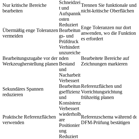
Schneidzei
Nur kritische Bereiche
Trennen Sie funktionale und
t und
bearbeiten
nicht-kritische Oberflächen
Aufspannk
osten
Reduziert
Enge Toleranzen nur dort
Übermäßig enge Toleranzen
Bearbeitun
anwenden, wo die Funktion
vermeiden
gs- und
es erfordert
Prüfdruck
Verhindert
unzureiche
Bearbeitungszugabe vor der
nden
Bearbeitete Bereiche auf
Werkzeugherstellung planen
Bestand
Zeichnungen markieren
und
Nacharbeit
Verbessert
Bearbeitun
Referenzflächen und
Sekundäres Spannen
gseffizienz
Vorrichtungsrichtung
reduzieren
und
frühzeitig planen
Konsistenz
Verbessert
wiederholb
Praktische Referenzflächen
Referenzschema während der
are
verwenden
DFM-Prüfung bestätigen
Positionier
ung
Reduziert