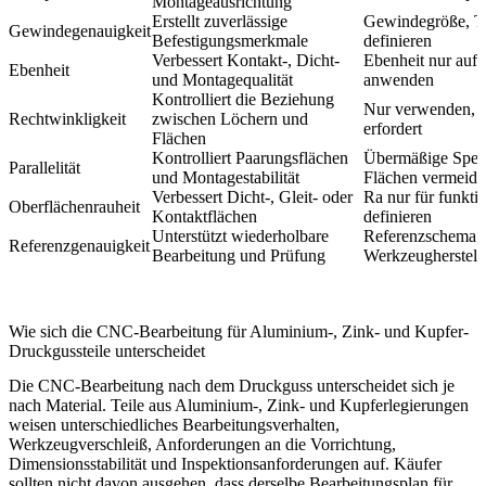
Montageausrichtung
Erstellt zuverlässige
Gewindegröße, Ti
Gewindegenauigkeit
Befestigungsmerkmale
definieren
Verbessert Kontakt-, Dicht-
Ebenheit nur auf 
Ebenheit
und Montagequalität
anwenden
Kontrolliert die Beziehung
Nur verwenden, 
Rechtwinkligkeit
zwischen Löchern und
erfordert
Flächen
Kontrolliert Paarungsflächen
Übermäßige Spezi
Parallelität
und Montagestabilität
Flächen vermeide
Verbessert Dicht-, Gleit- oder
Ra nur für funkti
Oberflächenrauheit
Kontaktflächen
definieren
Unterstützt wiederholbare
Referenzschema v
Referenzgenauigkeit
Bearbeitung und Prüfung
Werkzeugherstell
Wie sich die CNC-Bearbeitung für Aluminium-, Zink- und Kupfer-
Druckgussteile unterscheidet
Die CNC-Bearbeitung nach dem Druckguss unterscheidet sich je
nach Material. Teile aus Aluminium-, Zink- und Kupferlegierungen
weisen unterschiedliches Bearbeitungsverhalten,
Werkzeugverschleiß, Anforderungen an die Vorrichtung,
Dimensionsstabilität und Inspektionsanforderungen auf. Käufer
sollten nicht davon ausgehen, dass derselbe Bearbeitungsplan für