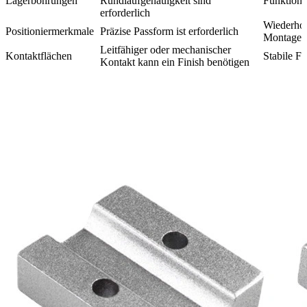
Lagerbohrungen
Rundlaufgenauigkeit sind
Funktiona
erforderlich
Wiederhol
Positioniermerkmale
Präzise Passform ist erforderlich
Montage
Leitfähiger oder mechanischer
Kontaktflächen
Stabile F
Kontakt kann ein Finish benötigen