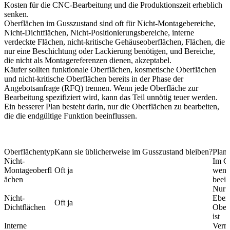
Kosten für die CNC-Bearbeitung und die Produktionszeit erheblich
senken.
Oberflächen im Gusszustand sind oft für Nicht-Montagebereiche,
Nicht-Dichtflächen, Nicht-Positionierungsbereiche, interne
verdeckte Flächen, nicht-kritische Gehäuseoberflächen, Flächen, die
nur eine Beschichtung oder Lackierung benötigen, und Bereiche,
die nicht als Montagereferenzen dienen, akzeptabel.
Käufer sollten funktionale Oberflächen, kosmetische Oberflächen
und nicht-kritische Oberflächen bereits in der Phase der
Angebotsanfrage (RFQ) trennen. Wenn jede Oberfläche zur
Bearbeitung spezifiziert wird, kann das Teil unnötig teuer werden.
Ein besserer Plan besteht darin, nur die Oberflächen zu bearbeiten,
die die endgültige Funktion beeinflussen.
Oberflächentyp
Kann sie üblicherweise im Gusszustand bleiben?
Plan
Nicht-
Im Gu
Montageoberfl
Oft ja
wenn 
ächen
beein
Nur 
Nicht-
Ebenh
Oft ja
Dichtflächen
Oberf
ist
Interne
Verm