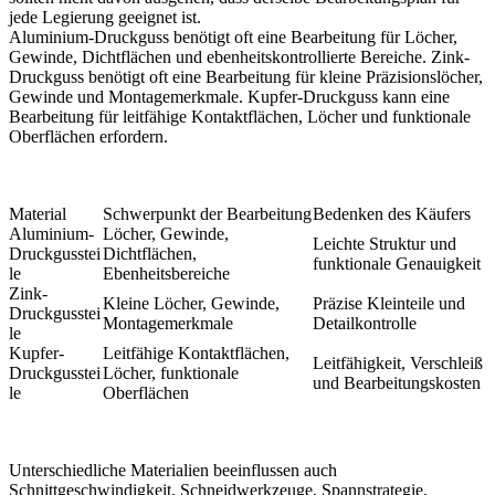
jede Legierung geeignet ist.
Aluminium-Druckguss
benötigt oft eine Bearbeitung für Löcher,
Gewinde, Dichtflächen und ebenheitskontrollierte Bereiche.
Zink-
Druckguss
benötigt oft eine Bearbeitung für kleine Präzisionslöcher,
Gewinde und Montagemerkmale.
Kupfer-Druckguss
kann eine
Bearbeitung für leitfähige Kontaktflächen, Löcher und funktionale
Oberflächen erfordern.
Material
Schwerpunkt der Bearbeitung
Bedenken des Käufers
Aluminium-
Löcher, Gewinde,
Leichte Struktur und
Druckgusstei
Dichtflächen,
funktionale Genauigkeit
le
Ebenheitsbereiche
Zink-
Kleine Löcher, Gewinde,
Präzise Kleinteile und
Druckgusstei
Montagemerkmale
Detailkontrolle
le
Kupfer-
Leitfähige Kontaktflächen,
Leitfähigkeit, Verschleiß
Druckgusstei
Löcher, funktionale
und Bearbeitungskosten
le
Oberflächen
Unterschiedliche Materialien beeinflussen auch
Schnittgeschwindigkeit, Schneidwerkzeuge, Spannstrategie,