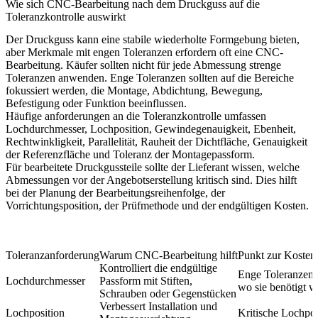
Wie sich CNC-Bearbeitung nach dem Druckguss auf die
Toleranzkontrolle auswirkt
Der Druckguss kann eine stabile wiederholte Formgebung bieten,
aber Merkmale mit engen Toleranzen erfordern oft eine CNC-
Bearbeitung. Käufer sollten nicht für jede Abmessung strenge
Toleranzen anwenden. Enge Toleranzen sollten auf die Bereiche
fokussiert werden, die Montage, Abdichtung, Bewegung,
Befestigung oder Funktion beeinflussen.
Häufige anforderungen an die Toleranzkontrolle umfassen
Lochdurchmesser, Lochposition, Gewindegenauigkeit, Ebenheit,
Rechtwinkligkeit, Parallelität, Rauheit der Dichtfläche, Genauigkeit
der Referenzfläche und Toleranz der Montagepassform.
Für
bearbeitete Druckgussteile
sollte der Lieferant wissen, welche
Abmessungen vor der Angebotserstellung kritisch sind. Dies hilft
bei der Planung der Bearbeitungsreihenfolge, der
Vorrichtungsposition, der Prüfmethode und der endgültigen Kosten.
Toleranzanforderung
Warum CNC-Bearbeitung hilft
Punkt zur Kostenk
Kontrolliert die endgültige
Enge Toleranzen n
Lochdurchmesser
Passform mit Stiften,
wo sie benötigt 
Schrauben oder Gegenstücken
Verbessert Installation und
Lochposition
Kritische Lochpos