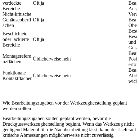
verdeckte
Oft ja
Bear
Bereiche
Ausse
Nicht-kritische
Verwe
Gehäuseoberfl
Oft ja
Bearb
ächen
Ober
Bestä
Beschichtete
Besc
oder lackierte
Oft ja
und d
Bereiche
Gusso
Bear
Montagerefere
Üblicherweise nein
Posit
nzflächen
erfor
Bear
Funktionale
Üblicherweise nein
Abdic
Kontaktflächen
wicht
Wie Bearbeitungszugaben vor der Werkzeugherstellung geplant
werden sollten
Bearbeitungszugaben sollten geplant werden, bevor die
Druckgusswerkzeugherstellung beginnt. Wenn das Werkzeug nicht
genügend Material für die Nachbearbeitung lässt, kann der Lieferant
kritische Abmessungen möglicherweise nicht zuverlässig