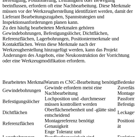
Befestigung, Positionierung, Leitfähigkeit oder Bewegung
beeinflussen, erfordern oft eine Nachbearbeitung. Diese Merkmale
müssen vor der Werkzeugherstellung identifiziert werden, damit der
Lieferant Bearbeitungszugaben, Spannstrategien und
Inspektionsanforderungen planen kann.
Zu den häufig bearbeiteten Merkmalen gehören
Gewindebohrungen, Befestigungslöcher, Dichtflächen,
Referenzflächen, Lagerbohrungen, Positioniermerkmale und
Kontaktflächen. Wenn diese Merkmale nach der
Werkzeugherstellung hinzugefügt werden, kann das Projekt
Änderungen des Angebots, eine Neukonstruktion der Vorrichtung
oder eine Werkzeugmodifikation erfordern.
Bearbeitetes Merkmal
Warum es CNC-Bearbeitung benötigt
Bedenken
Gewinde erfordern meist eine
Zuverlässi
Gewindebohrungen
Nachbearbeitung
Montage
Lochposition und -durchmesser
Passform
Befestigungslöcher
müssen kontrolliert werden
Befestigu
Oberflächenebenheit und -glätte sind
Dichtflächen
Leckagev
entscheidend
Montagereferenz benötigt
Positionie
Referenzflächen
Genauigkeit
ät
Enge Toleranz und