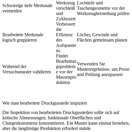
Werkzeug
Lochtiefe und
Schwierige tiefe Merkmale
verschleiß
Taschengeometrie vor der
vermeiden
und
Werkzeugherstellung prüfen
Zykluszeit
Verbessert
die
Bearbeitete Merkmale
Effizienz
Löcher, Gewinde und
logisch gruppieren
des
Flächen gemeinsam planen
Aufspanne
ns
Findet
Bearbeitun
Verwenden Sie
Während der
gsproblem
Musterergebnisse, um Prozes
Versuchsmuster validieren
e vor der
und Prüfung anzupassen
Massenpro
duktion
Wie man bearbeitete Druckgussteile inspiziert
Die Inspektion von bearbeiteten Druckgussteilen sollte sich auf
kritische Abmessungen, funktionale Oberflächen und
Chargenkonsistenz konzentrieren. Ein Muster kann einmal bestehen,
aber die langfristige Produktion erfordert stabile