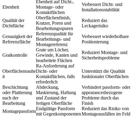
Ebenheit auf Dicht-,
Verbessert Dicht- und
Ebenheit
Montage- oder
Installationsstabilität
Kontaktflächen
Oberflächenfinish,
Qualität der
Reduziert das
Kratzer, Poren und
Dichtfläche
Leckagerisiko
Bearbeitungsspuren
Referenzqualität für
Genauigkeit der
Verbessert wiederholbare
Bearbeitungs- und
Referenzfläche
Positionierung
Montagereferenz
Grate um Löcher,
Reduziert Montage- und
Gratkontrolle
Gewinde, Kanten und
Sicherheitsprobleme
bearbeitete Flächen
Ra-Anforderung auf
Oberflächenrauhe
Dicht- oder
Unterstützt die Qualität
it
Kontaktflächen, falls
funktionaler Oberflächen
erforderlich
Beschichtung
Abdeckung,
Verhindert passform- oder
oder Plattierung
Maskierung, Haftung
appearancesbezogene
nach der
und Zustand der
Probleme durch das
Bearbeitung
fertigen Oberfläche
Finish
Endgültige Passform
Reduziert das Risiko von
Montagepassform
mit Gegenkomponenten
Montageausfällen im Feld