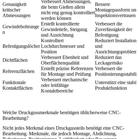
Verbessert Abmessungen,
Genauigkeit
Bessere
die beim Gießen allein
kritischer
Montagepassform und
nicht eng genug kontrolliert
Abmessungen
Inspektionsvertrauen
werden können
Erstellt kontrollierte
Verbessert die
Gewindebohrunge
Gewindetiefe, Steigung
Zuverlässigkeit der
n
und Ausrichtung
Befestigung
Kontrolliert
Reduziert Installations
Befestigungslöcher
Lochdurchmesser und
und
Position
Ausrichtungsproblem
Verbessert Ebenheit und
Reduziert das
Dichtflächen
Oberflächenqualität
Leckagerisiko
Erstellt präzise Referenzen
Verbessert die
Referenzflächen
für Montage und Prüfung
Positionierungsstabilit
Verbessert mechanische
Funktionale
Unterstützt eine stabil
oder leitfähige
Kontaktflächen
Produktfunktion
Kontaktbereiche
Welche Druckgussmerkmale benötigen üblicherweise CNC-
Bearbeitung?
Nicht jedes Merkmal eines Druckgussteils benötigt eine CNC-
Bearbeitung. Merkmale, die jedoch Montage, Abdichtung,