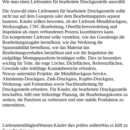
Wie man einen Lieferanten für bearbeitete Druckgussteile auswählt
Die Auswahl eines Lieferanten für bearbeitete Druckgussteile sollte
nicht nur auf dem Gusspreis oder dem Bearbeitungspreis separat
basieren. Käufer sollten bewerten, ob der Lieferant Metalldruckguss,
Werkzeugbau, CNC-Bearbeitung, Oberflächenveredelung und
Inspektion als einen verbundenen Prozess koordinieren kann.
Ein kompetenter Lieferant sollte verstehen, wie das Gussdesign die
Bearbeitungszugabe beeinflusst, wie das Werkzeug die
Spannstabilität beeinflusst, wie das Material das
Bearbeitungsverhalten beeinflusst und wie die Inspektion die
endgültige Montagepassform bestätigen sollte. Dies ist besonders
wichtig für Teile, die enge Löcher, Dichtflächen, Referenzflächen,
Gewinde oder leitfähige Kontaktbereiche erfordern.
Neway unterstützt Projekte, die
Metalldruckguss-Service
,
Aluminium-Druckguss, Zink-Druckguss, Kupfer-Druckguss,
Werkzeug- und Formenbau sowie
Nachbearbeitung für
Druckgussteile
erfordern. Für Käufer, die bearbeitete Druckgussteile
beschaffen, hilft eine frühzeitige Planung, die Bearbeitungskosten zu
senken, die Passform zu verbessern und eine stabile Produktion zu
unterstützen.
Lieferantenfähigkeit
Warum Käufer dies prüfen sollten
Was es hilft zu