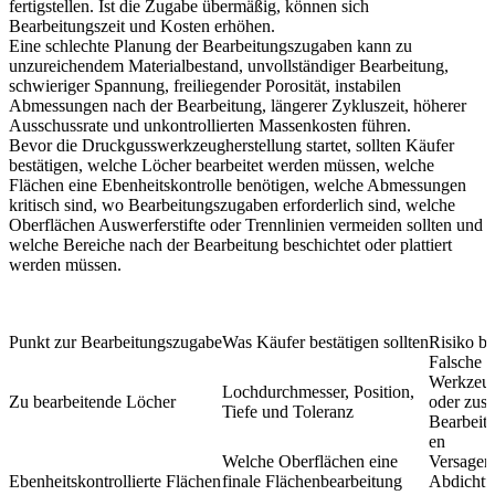
fertigstellen. Ist die Zugabe übermäßig, können sich
Bearbeitungszeit und Kosten erhöhen.
Eine schlechte Planung der Bearbeitungszugaben kann zu
unzureichendem Materialbestand, unvollständiger Bearbeitung,
schwieriger Spannung, freiliegender Porosität, instabilen
Abmessungen nach der Bearbeitung, längerer Zykluszeit, höherer
Ausschussrate und unkontrollierten Massenkosten führen.
Bevor die
Druckgusswerkzeugherstellung
startet, sollten Käufer
bestätigen, welche Löcher bearbeitet werden müssen, welche
Flächen eine Ebenheitskontrolle benötigen, welche Abmessungen
kritisch sind, wo Bearbeitungszugaben erforderlich sind, welche
Oberflächen Auswerferstifte oder Trennlinien vermeiden sollten und
welche Bereiche nach der Bearbeitung beschichtet oder plattiert
werden müssen.
Punkt zur Bearbeitungszugabe
Was Käufer bestätigen sollten
Risiko be
Falsche
Werkzeu
Lochdurchmesser, Position,
Zu bearbeitende Löcher
oder zusä
Tiefe und Toleranz
Bearbeit
en
Welche Oberflächen eine
Versagen
Ebenheitskontrollierte Flächen
finale Flächenbearbeitung
Abdichtu