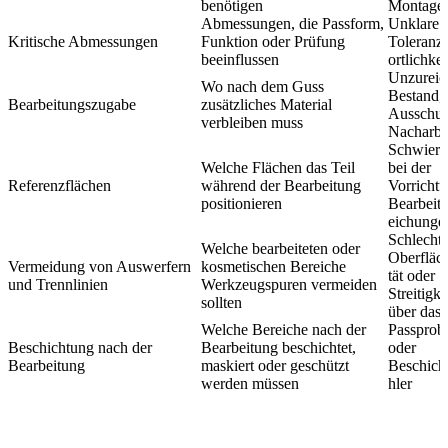
benötigen
Montage
Abmessungen, die Passform,
Unklare
Kritische Abmessungen
Funktion oder Prüfung
Toleranz
beeinflussen
ortlichkei
Unzureic
Wo nach dem Guss
Bestand,
Bearbeitungszugabe
zusätzliches Material
Ausschus
verbleiben muss
Nacharbe
Schwieri
Welche Flächen das Teil
bei der
Referenzflächen
während der Bearbeitung
Vorricht
positionieren
Bearbeit
eichunge
Schlecht
Welche bearbeiteten oder
Oberfläc
Vermeidung von Auswerfern
kosmetischen Bereiche
tät oder
und Trennlinien
Werkzeugspuren vermeiden
Streitigke
sollten
über das 
Welche Bereiche nach der
Passprob
Beschichtung nach der
Bearbeitung beschichtet,
oder
Bearbeitung
maskiert oder geschützt
Beschich
werden müssen
hler