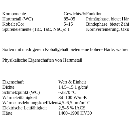
Komponente
Gewichts-%
Funktion
Hartmetall (WC)
85–95
Primärphase, bietet Här
Kobalt (Co)
5–15
Bindephase, bietet Zähi
Spurenelemente (TiC, TaC, NbC)
≤ 1
Kornverfeinerung, Oxid
Sorten mit niedrigerem Kobaltgehalt bieten eine höhere Härte, während
Physikalische Eigenschaften von Hartmetall
Eigenschaft
Wert & Einheit
Dichte
14,5–15,1 g/cm³
Schmelzpunkt (WC)
~2870 °C
Wärmeleitfähigkeit
84–100 W/m·K
Wärmeausdehnungskoeffizient
4,5–6,5 µm/m·°C
Elektrische Leitfähigkeit
2,5–5 % IACS
Härte
1400–1900 HV30