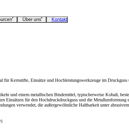
urcen
Über uns
Kontakt
h ideal für Kernstifte, Einsätze und Hochleistungswerkzeuge im Druckgu
artikeln und einem metallischen Bindemittel, typischerweise Kobalt, be
esten Einsätzen für den Hochdruckdruckguss und die Metallumformung e
ndungen
verwendet, die außergewöhnliche Haltbarkeit unter abrasive
e)