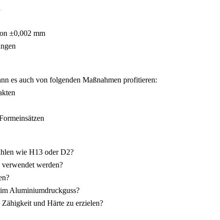
n
 von ±0,002 mm
ungen
kann es auch von folgenden Maßnahmen profitieren:
akten
 Formeinsätzen
ählen wie H13 oder D2?
ze verwendet werden?
en?
beim Aluminiumdruckguss?
Zähigkeit und Härte zu erzielen?