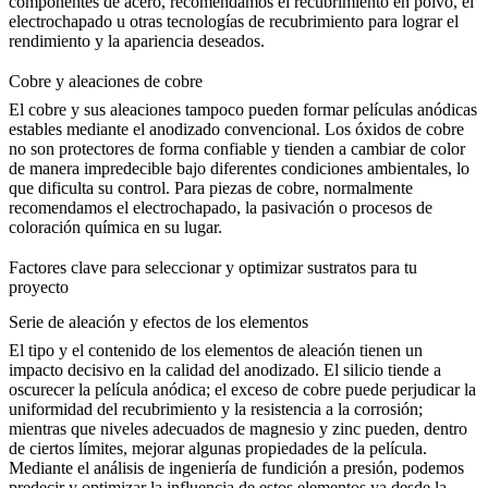
componentes de acero, recomendamos el
recubrimiento en polvo
, el
electrochapado u otras tecnologías de recubrimiento para lograr el
rendimiento y la apariencia deseados.
Cobre y aleaciones de cobre
El cobre y sus aleaciones tampoco pueden formar películas anódicas
estables mediante el anodizado convencional. Los óxidos de cobre
no son protectores de forma confiable y tienden a cambiar de color
de manera impredecible bajo diferentes condiciones ambientales, lo
que dificulta su control. Para piezas de cobre, normalmente
recomendamos el
electrochapado
, la pasivación o procesos de
coloración química en su lugar.
Factores clave para seleccionar y optimizar sustratos para tu
proyecto
Serie de aleación y efectos de los elementos
El tipo y el contenido de los elementos de aleación tienen un
impacto decisivo en la calidad del anodizado. El silicio tiende a
oscurecer la película anódica; el exceso de cobre puede perjudicar la
uniformidad del recubrimiento y la resistencia a la corrosión;
mientras que niveles adecuados de magnesio y zinc pueden, dentro
de ciertos límites, mejorar algunas propiedades de la película.
Mediante el análisis de
ingeniería de fundición a presión
, podemos
predecir y optimizar la influencia de estos elementos ya desde la