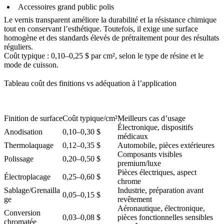
Accessoires grand public polis
Le vernis transparent améliore la durabilité et la résistance chimique
tout en conservant l’esthétique. Toutefois, il exige une surface
homogène et des standards élevés de prétraitement pour des résultats
réguliers.
Coût typique : 0,10–0,25 $ par cm², selon le type de résine et le
mode de cuisson.
Tableau coût des finitions vs adéquation à l’application
Finition de surface
Coût typique/cm²
Meilleurs cas d’usage
Électronique, dispositifs
Anodisation
0,10–0,30 $
médicaux
Thermolaquage
0,12–0,35 $
Automobile, pièces extérieures
Composants visibles
Polissage
0,20–0,50 $
premium/luxe
Pièces électriques, aspect
Électroplacage
0,25–0,60 $
chrome
Sablage/Grenailla
Industrie, préparation avant
0,05–0,15 $
ge
revêtement
Aéronautique, électronique,
Conversion
0,03–0,08 $
pièces fonctionnelles sensibles
chromatée