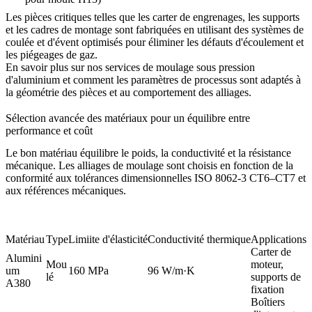
Les pièces critiques telles que les carter de engrenages, les supports
et les cadres de montage sont fabriquées en utilisant des systèmes de
coulée et d'évent optimisés pour éliminer les défauts d'écoulement et
les piégeages de gaz.
En savoir plus sur nos
services de moulage sous pression
d'aluminium
et comment les paramètres de processus sont adaptés à
la géométrie des pièces et au comportement des alliages.
Sélection avancée des matériaux pour un équilibre entre
performance et coût
Le bon matériau équilibre le poids, la conductivité et la résistance
mécanique. Les alliages de moulage sont choisis en fonction de la
conformité aux tolérances dimensionnelles ISO 8062-3 CT6–CT7 et
aux références mécaniques.
Matériau
Type
Limiite d'élasticité
Conductivité thermique
Applications
Carter de
Alumini
Mou
moteur,
um
160 MPa
96 W/m·K
lé
supports de
A380
fixation
Boîtiers