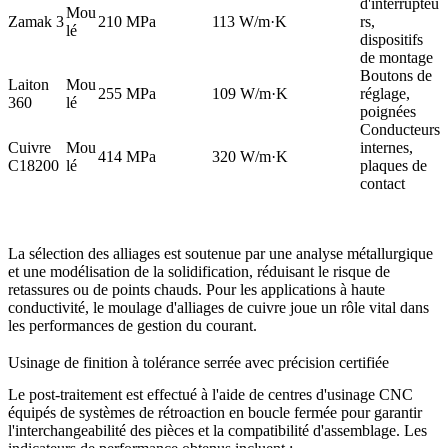
d'interrupteu
Mou
Zamak 3
210 MPa
113 W/m·K
rs,
lé
dispositifs
de montage
Boutons de
Laiton
Mou
255 MPa
109 W/m·K
réglage,
360
lé
poignées
Conducteurs
Cuivre
Mou
internes,
414 MPa
320 W/m·K
C18200
lé
plaques de
contact
La sélection des alliages est soutenue par une analyse métallurgique
et une modélisation de la solidification, réduisant le risque de
retassures ou de points chauds. Pour les applications à haute
conductivité, le
moulage d'alliages de cuivre
joue un rôle vital dans
les performances de gestion du courant.
Usinage de finition à tolérance serrée avec précision certifiée
Le post-traitement est effectué à l'aide de centres d'usinage CNC
équipés de systèmes de rétroaction en boucle fermée pour garantir
l'interchangeabilité des pièces et la compatibilité d'assemblage. Les