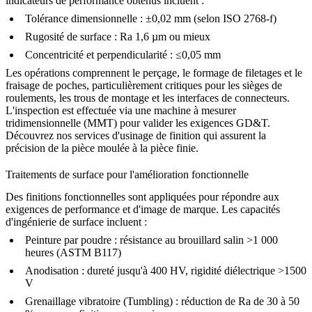
indicateurs de performance obtenus incluent :
Tolérance dimensionnelle : ±0,02 mm (selon ISO 2768-f)
Rugosité de surface : Ra 1,6 µm ou mieux
Concentricité et perpendicularité : ≤0,05 mm
Les opérations comprennent le perçage, le formage de filetages et le
fraisage de poches, particulièrement critiques pour les sièges de
roulements, les trous de montage et les interfaces de connecteurs.
L'inspection est effectuée via une machine à mesurer
tridimensionnelle (MMT) pour valider les exigences GD&T.
Découvrez nos
services d'usinage de finition
qui assurent la
précision de la pièce moulée à la pièce finie.
Traitements de surface pour l'amélioration fonctionnelle
Des finitions fonctionnelles sont appliquées pour répondre aux
exigences de performance et d'image de marque. Les capacités
d'ingénierie de surface incluent :
Peinture par poudre
: résistance au brouillard salin >1 000
heures (ASTM B117)
Anodisation
: dureté jusqu'à 400 HV, rigidité diélectrique >1500
V
Grenaillage vibratoire (Tumbling)
: réduction de Ra de 30 à 50