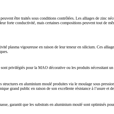
 peuvent être traités sous conditions contrôlées. Les
alliages de zinc
néce
 leur forte conductivité, mais certaines compositions peuvent tout de mê
vité plasma vigoureuse en raison de leur teneur en silicium. Ces alliag
iques.
s sont privilégiés pour la MAO décorative ou les produits nécessitant un c
es structures en aluminium moulé produites via le
moulage sous pression
ronique grand public
en raison de son excellente résistance à l’usure et de 
masse, garantit que les substrats en aluminium moulé sont optimisés pou