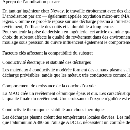
Aperçu de l’anodisation par arc
En tant qu’ingénieur chez Neway, je travaille étroitement avec des cli
L’anodisation par arc — également appelée oxydation micro-arc (MAO)
légers. Comme ce procédé repose sur une décharge plasma à l’interface
revêtement, l’efficacité des coûts et la durabilité à long terme.
Pour soutenir la prise de décision en ingénierie, cet article examine 
choix du substrat affecte la qualité du revêtement dans des environnem
moulage sous pression du cuivre
influencent également le comportemen
Facteurs clés affectant la compatibilité du substrat
Conductivité électrique et stabilité des décharges
Les matériaux à conductivité modérée forment des canaux plasma stab
décharge prévisibles, tandis que les métaux très conducteurs comme le 
Comportement de croissance de la couche d’oxyde
La MAO crée un revêtement céramique épais et dur. Les caractéristique
la qualité finale du revêtement. Une croissance d’oxyde régulière est 
Conductivité thermique et stabilité aux chocs thermiques
Les décharges plasma créent des températures locales élevées. Les métau
que l’
aluminium A380
ou l’
alliage ADC12
, nécessitent un contrôle de