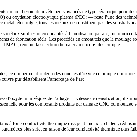
ents qui ont besoin de revêtements avancés de type céramique pour des ob
 ou oxydation électrolytique plasma (PEO) — reste l’une des technolog
 métal–électrolyte, tous les métaux ne constituent pas des substrats ad
quels métaux sont les mieux adaptés à l’anodisation par arc, pourquoi ce
ents de fabrication réels. Les procédés en amont tels que le
moulage so
t MAO, rendant la sélection du matériau encore plus critique.
les, ce qui permet d’obtenir des couches d’oxyde céramique uniformes.
cuivre pur déstabilisent l’amorçage de l’arc.
s d’oxyde intrinsèques de l’alliage — vitesse de densification, distrib
essentielle pour les composants produits par
usinage CNC
ou moulage so
x à forte conductivité thermique dissipent mieux la chaleur, réduisant le
 paramètres plus strict en raison de leur conductivité thermique plus faib