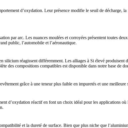
omportement d’oxydation. Leur présence modifie le seuil de décharge, l
isation par arc. Les nuances moulées et corroyées présentent toutes de
rand public, l’automobile et l’aéronautique.
 en silicium réagissent différemment. Les alliages à Si élevé produisent
omplète des compositions compatibles est disponible dans notre base de d
vêtement grâce à une teneur plus faible en impuretés et une meilleure s
nt d’oxydation réactif en font un choix idéal pour les applications où
n.
ompatibilité et la dureté de surface. Bien que plus niche que l’alumini