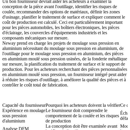
Un bon fournisseur devrait aider les acheteurs à examiner la
conception de la pièce avant l'outillage, identifier les risques de
coulée, recommander des options de matériaux, définir les zones
d'usinage, planifier le traitement de surface et expliquer comment le
coût de production est calculé. Ceci est particulièrement important
pour les pièces automobiles, les boîtiers électroniques, les pièces
d'éclairage, les couvercles d'équipements industriels et les
composants mécaniques sur mesure.
Neway prend en charge les projets de moulage sous pression en
aluminium nécessitant du moulage sous pression en aluminium,
de
l'outillage pour le moulage sous pression en aluminium
,
des pièces
en aluminium moulé sous pression usinées
, de la fonderie métallique
sur mesure, la planification du traitement de surface et le support de
production. Pour les acheteurs recherchant
des pièces personnalisées
en aluminium moulé sous pression
, un fournisseur intégré peut aider
à réduire les risques d'outillage, à améliorer la qualité des pièces et à
contrôler le coût total de fabrication.
Capacité du fournisseur
Pourquoi les acheteurs doivent la vérifier
Ce qu
Expérience en moulage
Le fournisseur doit comprendre le
Échan
sous pression
comportement de la coulée et les risques
défau
d'aluminium
de production
La conception doit être examinée avant
Modif
Analyse DFM