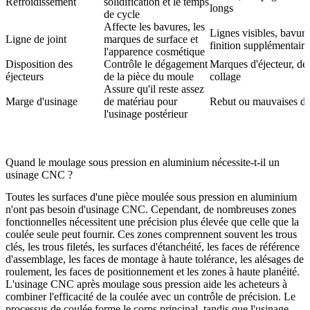
Refroidissement
solidification et le temps
longs
de cycle
Affecte les bavures, les
Lignes visibles, bavures
Ligne de joint
marques de surface et
finition supplémentaire
l'apparence cosmétique
Disposition des
Contrôle le dégagement
Marques d'éjecteur, dé
éjecteurs
de la pièce du moule
collage
Assure qu'il reste assez
Marge d'usinage
de matériau pour
Rebut ou mauvaises di
l'usinage postérieur
Quand le moulage sous pression en aluminium nécessite-t-il un
usinage CNC ?
Toutes les surfaces d'une pièce moulée sous pression en aluminium
n'ont pas besoin d'usinage CNC. Cependant, de nombreuses zones
fonctionnelles nécessitent une précision plus élevée que celle que la
coulée seule peut fournir. Ces zones comprennent souvent les trous
clés, les trous filetés, les surfaces d'étanchéité, les faces de référence
d'assemblage, les faces de montage à haute tolérance, les alésages de
roulement, les faces de positionnement et les zones à haute planéité.
L'usinage CNC après moulage sous pression
aide les acheteurs à
combiner l'efficacité de la coulée avec un contrôle de précision. Le
processus de coulée forme le corps principal, tandis que l'usinage