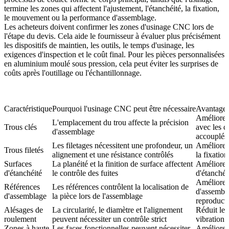
termine les zones qui affectent l'ajustement, l'étanchéité, la fixation,
le mouvement ou la performance d'assemblage.
Les acheteurs doivent confirmer les zones d'usinage CNC lors de
l'étape du devis. Cela aide le fournisseur à évaluer plus précisément
les dispositifs de maintien, les outils, le temps d'usinage, les
exigences d'inspection et le coût final. Pour
les pièces personnalisées
en aluminium moulé sous pression
, cela peut éviter les surprises de
coûts après l'outillage ou l'échantillonnage.
Caractéristique
Pourquoi l'usinage CNC peut être nécessaire
Avantage 
Améliore 
L'emplacement du trou affecte la précision
Trous clés
avec les 
d'assemblage
accouplés
Les filetages nécessitent une profondeur, un
Améliore l
Trous filetés
alignement et une résistance contrôlés
la fixation
Surfaces
La planéité et la finition de surface affectent
Améliore 
d'étanchéité
le contrôle des fuites
d'étanchéi
Améliore l
Références
Les références contrôlent la localisation de
d'assembl
d'assemblage
la pièce lors de l'assemblage
reproducti
Alésages de
La circularité, le diamètre et l'alignement
Réduit le 
roulement
peuvent nécessiter un contrôle strict
vibration 
Zones à haute
Les faces fonctionnelles peuvent nécessiter
Améliore l