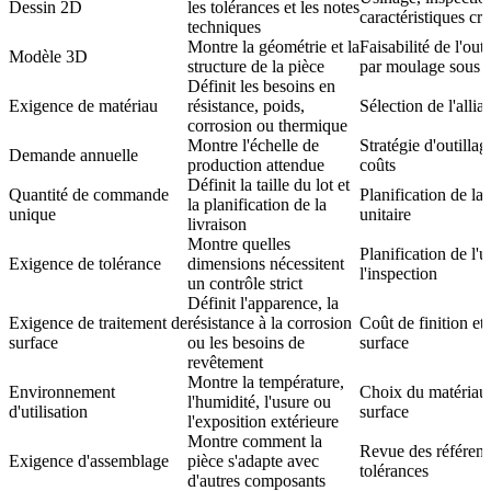
Dessin 2D
les tolérances et les notes
caractéristiques cri
techniques
Montre la géométrie et la
Faisabilité de l'outi
Modèle 3D
structure de la pièce
par moulage sous p
Définit les besoins en
Exigence de matériau
résistance, poids,
Sélection de l'alli
corrosion ou thermique
Montre l'échelle de
Stratégie d'outillag
Demande annuelle
production attendue
coûts
Définit la taille du lot et
Quantité de commande
Planification de la
la planification de la
unique
unitaire
livraison
Montre quelles
Planification de l
Exigence de tolérance
dimensions nécessitent
l'inspection
un contrôle strict
Définit l'apparence, la
Exigence de traitement de
résistance à la corrosion
Coût de finition et
surface
ou les besoins de
surface
revêtement
Montre la température,
Environnement
Choix du matériau 
l'humidité, l'usure ou
d'utilisation
surface
l'exposition extérieure
Montre comment la
Revue des référence
Exigence d'assemblage
pièce s'adapte avec
tolérances
d'autres composants