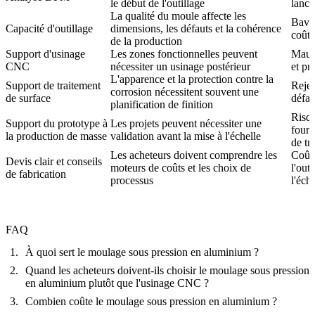
le début de l'outillage
lance
La qualité du moule affecte les
Bavur
Capacité d'outillage
dimensions, les défauts et la cohérence
coût 
de la production
Support d'usinage
Les zones fonctionnelles peuvent
Mauva
CNC
nécessiter un usinage postérieur
et pr
L'apparence et la protection contre la
Support de traitement
Rejet
corrosion nécessitent souvent une
de surface
défau
planification de finition
Risq
Support du prototype à
Les projets peuvent nécessiter une
fourn
la production de masse
validation avant la mise à l'échelle
de tr
Les acheteurs doivent comprendre les
Coût 
Devis clair et conseils
moteurs de coûts et les choix de
l'out
de fabrication
processus
l'éch
FAQ
À quoi sert le moulage sous pression en aluminium ?
Quand les acheteurs doivent-ils choisir le moulage sous pression
en aluminium plutôt que l'usinage CNC ?
Combien coûte le moulage sous pression en aluminium ?