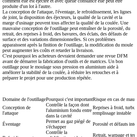
comment elle est éjectée et avec quelle constance elle peut être
produite d'un lot à l'autre.
La conception de l'attaque, l'éventage, le refroidissement, les lignes
de joint, la disposition des éjecteurs, la qualité de la cavité et la
marge d'usinage peuvent tous affecter la qualité de la coulée. Une
mauvaise conception de l'outillage peut entraîner de la porosité, du
retrait, des reprises à froid, des bavures, des éclats, des défauts de
surface et des variations dimensionnelles. Si ces problèmes
apparaissent après la finition de l'outillage, la modification du moule
peut augmenter les coûts et retarder la livraison.
C'est pourquoi les acheteurs devraient demander une revue DFM
avant de démarrer
la fabrication d'outils et de matrices
. Un bon
outillage pour le moulage sous pression en aluminium aide à
améliorer la stabilité de la coulée, à réduire les retouches et à
préparer le projet pour une production répétée.
Domaine de l'outillage
Pourquoi c'est important
Risque en cas de mauva
Contrôle la façon dont
Conception de
Reprises à froid, turbu
l'aluminium fondu entre
l'attaque
remplissage instable
dans la cavité
Permet au gaz piégé de
Éventage
Porosité et défauts inte
s'échapper
Contrôle la
Retrait, warpage et te