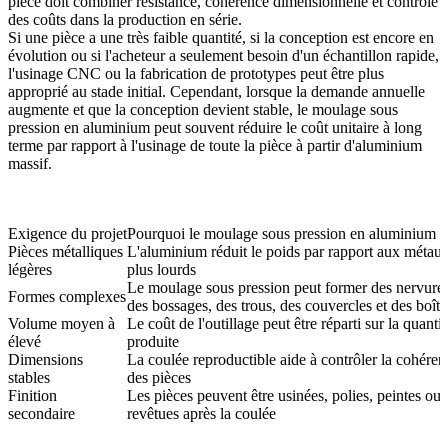
pièce doit combiner résistance, cohérence dimensionnelle et contrôle
des coûts dans la production en série.
Si une pièce a une très faible quantité, si la conception est encore en
évolution ou si l'acheteur a seulement besoin d'un échantillon rapide,
l'usinage CNC ou la fabrication de prototypes peut être plus
approprié au stade initial. Cependant, lorsque la demande annuelle
augmente et que la conception devient stable, le moulage sous
pression en aluminium peut souvent réduire le coût unitaire à long
terme par rapport à l'usinage de toute la pièce à partir d'aluminium
massif.
Exigence du projet
Pourquoi le moulage sous pression en aluminium a
Pièces métalliques
L'aluminium réduit le poids par rapport aux métau
légères
plus lourds
Le moulage sous pression peut former des nervures
Formes complexes
des bossages, des trous, des couvercles et des boîti
Volume moyen à
Le coût de l'outillage peut être réparti sur la quantit
élevé
produite
Dimensions
La coulée reproductible aide à contrôler la cohéren
stables
des pièces
Finition
Les pièces peuvent être usinées, polies, peintes ou
secondaire
revêtues après la coulée