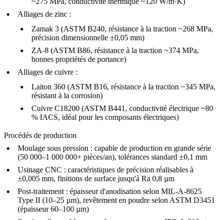
~275 MPa, conductivité thermique ~120 W/m·K)
Alliages de zinc :
Zamak 3
(ASTM B240, résistance à la traction ~268 MPa,
précision dimensionnelle ±0,05 mm)
ZA-8
(ASTM B86, résistance à la traction ~374 MPa,
bonnes propriétés de portance)
Alliages de cuivre :
Laiton 360
(ASTM B16, résistance à la traction ~345 MPa,
résistant à la corrosion)
Cuivre C18200
(ASTM B441, conductivité électrique ~80
% IACS, idéal pour les composants électriques)
Procédés de production
Moulage sous pression : capable de production en grande série
(50 000–1 000 000+ pièces/an), tolérances standard ±0,1 mm
Usinage CNC
: caractéristiques de précision réalisables à
±0,005 mm, finitions de surface jusqu'à Ra 0,8 µm
Post-traitement : épaisseur d'anodisation selon MIL-A-8625
Type II (10–25 µm),
revêtement en poudre
selon ASTM D3451
(épaisseur 60–100 µm)