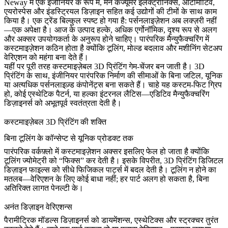
Neway में एक इंजीनियर के रूप में, मैंने कंज्यूमर इलेक्ट्रॉनिक्स, ऑटोमोटिव,
एयरोस्पेस और इंडस्ट्रियल डिज़ाइन सहित कई उद्योगों की टीमों के साथ काम
किया है। एक ट्रेंड बिल्कुल स्पष्ट हो गया है: पर्सनलाइज़ेशन अब लक्ज़री नहीं
—एक अपेक्षा है। आज के उत्पाद हल्के, अधिक एर्गोनॉमिक, दृश्य रूप से अलग
और अक्सर उपयोगकर्ता के अनुरूप होने चाहिए। पारंपरिक मैन्युफैक्चरिंग में
कस्टमाइज़ेशन कठिन होता है क्योंकि टूलिंग, मोल्ड बदलाव और मशीनिंग सेटअप
वेरिएशन को महंगा बना देते हैं।
यहीं पर पूरी तरह कस्टमाइज़ेबल 3D प्रिंटिंग गेम-चेंजर बन जाती है।
3D
प्रिंटिंग
के साथ, इंजीनियर पारंपरिक निर्माण की सीमाओं के बिना जटिल, यूनिक
या अत्यधिक पर्सनलाइज़्ड कंपोनेंट्स बना सकते हैं। चाहे यह कस्टम-फिट ग्रिप
हो, कोई एस्थेटिक पैटर्न, या हल्का इंटरनल लैटिस—एडिटिव मैन्युफैक्चरिंग
डिज़ाइनर्स को अभूतपूर्व स्वतंत्रता देती है।
कस्टमाइज़ेबल 3D प्रिंटिंग की शक्ति
बिना टूलिंग के कॉन्सेप्ट से यूनिक प्रोडक्ट तक
पारंपरिक वर्कफ़्लो में कस्टमाइज़ेशन अक्सर इसलिए फेल हो जाता है क्योंकि
टूलिंग ज्योमेट्री को “फिक्स” कर देती है। इसके विपरीत, 3D प्रिंटिंग डिजिटल
डिज़ाइन फाइल्स को सीधे फिजिकल पार्ट्स में बदल देती है। टूलिंग न होने का
मतलब—वेरिएशन के लिए कोई बाधा नहीं; हर पार्ट अलग हो सकता है, बिना
अतिरिक्त लागत पेनल्टी के।
अनंत डिज़ाइन वेरिएशन्स
पैरामीट्रिक मॉडल्स डिज़ाइनर्स को डायमेंशन्स, एस्थेटिक्स और स्ट्रक्चर तुरंत