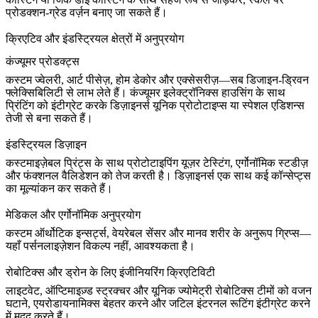
प्रोडक्शन-ग्रेड वर्ज़न बनाए जा सकते हैं।
क्रिएटिव और इंडस्ट्रियल क्षेत्रों में अनुप्रयोग
कंज्यूमर प्रोडक्ट्स
कस्टम ज्वेलरी, आर्ट पीसेज़, होम डेकोर और एक्सेसरीज़—सब डिजाइन-ड्रिवन
फ्लेक्सिबिलिटी से लाभ लेते हैं।
कंज्यूमर इलेक्ट्रॉनिक्स हाउसिंग
के साथ
प्रिंटिंग को इंटीग्रेट करके डिज़ाइनर्स यूनिक प्रोटोटाइप्स या स्पेशल एडिशन्स
तेजी से बना सकते हैं।
इंडस्ट्रियल डिज़ाइन
कस्टमाइज़ेबल प्रिंट्स के साथ प्रोटोटाइपिंग यूज़र टेस्टिंग, एर्गोनॉमिक स्टडीज़
और फंक्शनल वैलिडेशन को तेज करती है। डिज़ाइनर्स एक साथ कई कॉन्सेप्ट्स
का मूल्यांकन कर सकते हैं।
मेडिकल और एर्गोनॉमिक अनुप्रयोग
कस्टम ऑर्थोटिक इन्सर्ट्स, वेयरेबल सेंसर और मानव शरीर के अनुरूप ग्रिप्स—
यहाँ पर्सनलाइज़ेशन विकल्प नहीं, आवश्यकता है।
रोबोटिक्स और ड्रोन के लिए इंजीनियरिंग क्रिएटिविटी
लाइटवेट, ऑप्टिमाइज़्ड स्ट्रक्चर और यूनिक ज्योमेट्री रोबोटिक्स टीमों को वजन
घटाने, एयरोडायनामिक्स बेहतर करने और जटिल इंटरनल रूटिंग इंटीग्रेट करने
में मदद करते हैं।