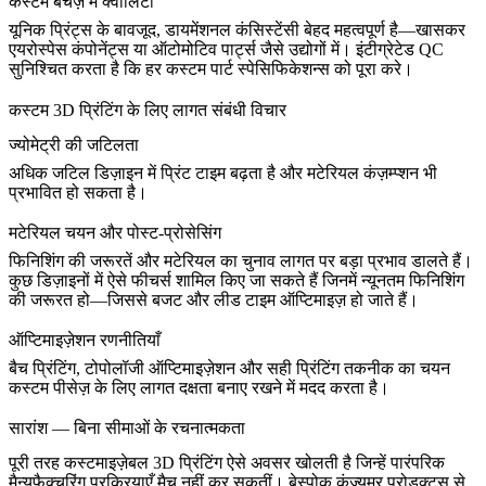
कस्टम बैचेज़ में क्वालिटी
यूनिक प्रिंट्स के बावजूद, डायमेंशनल कंसिस्टेंसी बेहद महत्वपूर्ण है—खासकर
एयरोस्पेस कंपोनेंट्स
या
ऑटोमोटिव पार्ट्स
जैसे उद्योगों में। इंटीग्रेटेड QC
सुनिश्चित करता है कि हर कस्टम पार्ट स्पेसिफिकेशन्स को पूरा करे।
कस्टम 3D प्रिंटिंग के लिए लागत संबंधी विचार
ज्योमेट्री की जटिलता
अधिक जटिल डिज़ाइन में प्रिंट टाइम बढ़ता है और मटेरियल कंज़म्प्शन भी
प्रभावित हो सकता है।
मटेरियल चयन और पोस्ट-प्रोसेसिंग
फिनिशिंग की जरूरतें और मटेरियल का चुनाव लागत पर बड़ा प्रभाव डालते हैं।
कुछ डिज़ाइनों में ऐसे फीचर्स शामिल किए जा सकते हैं जिनमें न्यूनतम फिनिशिंग
की जरूरत हो—जिससे बजट और लीड टाइम ऑप्टिमाइज़ हो जाते हैं।
ऑप्टिमाइज़ेशन रणनीतियाँ
बैच प्रिंटिंग, टोपोलॉजी ऑप्टिमाइज़ेशन और सही प्रिंटिंग तकनीक का चयन
कस्टम पीसेज़ के लिए लागत दक्षता बनाए रखने में मदद करता है।
सारांश — बिना सीमाओं के रचनात्मकता
पूरी तरह कस्टमाइज़ेबल 3D प्रिंटिंग ऐसे अवसर खोलती है जिन्हें पारंपरिक
मैन्युफैक्चरिंग प्रक्रियाएँ मैच नहीं कर सकतीं। बेस्पोक कंज्यूमर प्रोडक्ट्स से