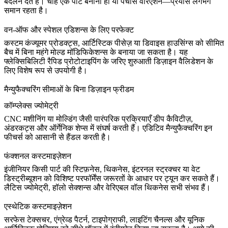
बदलने देते हैं। चाहे एक पार्ट बनाना हो या पचास वेरिएशन—प्रयास लगभग
समान रहता है।
वन-ऑफ और स्पेशल एडिशन्स के लिए परफेक्ट
कस्टम कंज्यूमर प्रोडक्ट्स, आर्टिस्टिक पीसेज़ या डिवाइस हाउसिंग्स को सीमित
बैच में बिना महंगे मोल्ड मॉडिफिकेशन्स के बनाया जा सकता है। यह
फ्लेक्सिबिलिटी
रैपिड प्रोटोटाइपिंग
के जरिए शुरुआती डिज़ाइन वैलिडेशन के
लिए विशेष रूप से उपयोगी है।
मैन्युफैक्चरिंग सीमाओं के बिना डिज़ाइन फ्रीडम
कॉम्प्लेक्स ज्योमेट्री
CNC मशीनिंग
या मोल्डिंग जैसी पारंपरिक प्रक्रियाएँ डीप कैविटीज़,
अंडरकट्स और ऑर्गेनिक शेप्स में संघर्ष करती हैं। एडिटिव मैन्युफैक्चरिंग इन
फीचर्स को आसानी से हैंडल करती है।
फंक्शनल कस्टमाइज़ेशन
इंजीनियर किसी पार्ट की स्टिफ़नेस, थिकनेस, इंटरनल स्ट्रक्चर या वेट
डिस्ट्रीब्यूशन को विशिष्ट परफॉर्मेंस जरूरतों के आधार पर ट्यून कर सकते हैं।
लैटिस ज्योमेट्री, हॉलो सेक्शन्स और वेरिएबल वॉल थिकनेस सभी संभव हैं।
एस्थेटिक कस्टमाइज़ेशन
सरफेस टेक्सचर, एंग्रेव्ड पैटर्न, टाइपोग्राफी, लाइटिंग चैनल्स और यूनिक