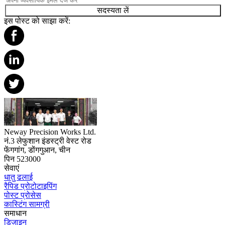
सदस्यता लें
इस पोस्ट को साझा करें:
Neway Precision Works Ltd.
नं.3 लेफुशान इंडस्ट्री वेस्ट रोड
फेंगगांग, डोंगगुआन, चीन
पिन 523000
सेवाएं
धातु ढलाई
रैपिड प्रोटोटाइपिंग
पोस्ट प्रोसेस
कास्टिंग सामग्री
समाधान
डिज़ाइन