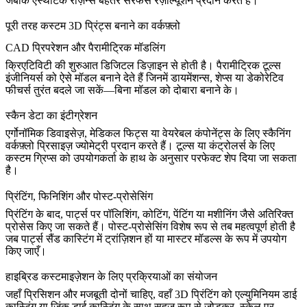
जबकि एस्थेटिक रेज़िन्स बेहतर सरफेस रेज़ोल्यूशन प्रदान करते हैं।
पूरी तरह कस्टम 3D प्रिंट्स बनाने का वर्कफ़्लो
CAD प्रिपरेशन और पैरामीट्रिक मॉडलिंग
क्रिएटिविटी की शुरुआत डिजिटल डिज़ाइन से होती है। पैरामीट्रिक टूल्स
इंजीनियर्स को ऐसे मॉडल बनाने देते हैं जिनमें डायमेंशन्स, शेप्स या डेकोरेटिव
फीचर्स तुरंत बदले जा सकें—बिना मॉडल को दोबारा बनाने के।
स्कैन डेटा का इंटीग्रेशन
एर्गोनॉमिक डिवाइसेज़, मेडिकल फिट्स या वेयरेबल कंपोनेंट्स के लिए स्कैनिंग
वर्कफ़्लो प्रिसाइज़ ज्योमेट्री प्रदान करते हैं। टूल्स या कंट्रोलर्स के लिए
कस्टम ग्रिप्स को उपयोगकर्ता के हाथ के अनुसार परफेक्ट शेप दिया जा सकता
है।
प्रिंटिंग, फिनिशिंग और पोस्ट-प्रोसेसिंग
प्रिंटिंग के बाद, पार्ट्स पर पॉलिशिंग, कोटिंग, पेंटिंग या मशीनिंग जैसे अतिरिक्त
प्रोसेस किए जा सकते हैं। पोस्ट-प्रोसेसिंग विशेष रूप से तब महत्वपूर्ण होती है
जब पार्ट्स
सैंड कास्टिंग
में ट्रांज़िशन हों या मास्टर मॉडल्स के रूप में उपयोग
किए जाएँ।
हाइब्रिड कस्टमाइज़ेशन के लिए प्रक्रियाओं का संयोजन
जहाँ प्रिसिशन और मजबूती दोनों चाहिए, वहाँ 3D प्रिंटिंग को
एल्युमिनियम डाई
कास्टिंग
या
जिंक डाई कास्टिंग
के साथ सहज रूप से जोड़कर, स्केल पर