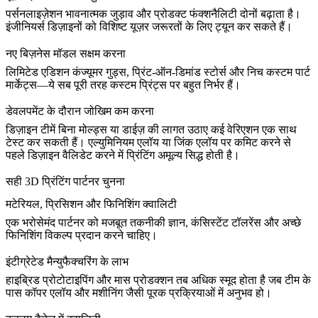
पर्सनलाइज़ेशन भावनात्मक जुड़ाव और प्रोडक्ट फंक्शनैलिटी दोनों बढ़ाता है।
इंजीनियर्स डिज़ाइनों को विशिष्ट यूज़र जरूरतों के लिए ट्यून कर सकते हैं।
नए बिज़नेस मॉडल सक्षम करना
लिमिटेड एडिशन कंज्यूमर गुड्स, प्रिंट-ऑन-डिमांड स्टोर्स और निच कस्टम पार्ट
मार्केट्स—ये सब पूरी तरह कस्टम प्रिंट्स पर बहुत निर्भर हैं।
डेवलपमेंट के दौरान जोखिम कम करना
डिज़ाइन टीमें बिना मोल्ड्स या डाईज़ की लागत उठाए कई वेरिएशन एक साथ
टेस्ट कर सकती हैं।
एल्युमिनियम एलॉय
या
जिंक एलॉय
पर कमिट करने से
पहले डिज़ाइन वैलिडेट करने में प्रिंटिंग अमूल्य सिद्ध होती है।
सही 3D प्रिंटिंग पार्टनर चुनना
मटेरियल, प्रिसिशन और फिनिशिंग क्वालिटी
एक भरोसेमंद पार्टनर को मजबूत तकनीकी ज्ञान, कंसिस्टेंट टॉलरेंस और अच्छे
फिनिशिंग विकल्प प्रदान करने चाहिए।
इंटीग्रेटेड मैन्युफैक्चरिंग के लाभ
हाइब्रिड प्रोटोटाइपिंग और मास प्रोडक्शन तब अधिक स्मूद होता है जब टीम के
पास
कॉपर एलॉय
और मशीनिंग जैसी पूरक प्रक्रियाओं में अनुभव हो।