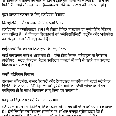
आर्टिस्टिक मोटिफ़्स को सीधे मॉडल में इंटीग्रेट किया जा सकता है। आगे की
फिनिशिंग चाहें तो अलग बात है—अन्यथा सेकेंडरी स्टेप्स की जरूरत नहीं।
फुल कस्टमाइज़ेशन के लिए मटेरियल विकल्प
क्रिएटिविटी और फंक्शन के लिए प्लास्टिक्स
मटेरियल्स में फ्लेक्सिबल TPU से लेकर रिगिड नायलॉन या ट्रांसपेरेंट रेज़िन्स
तक शामिल हैं। ये विकल्प डिज़ाइनर्स को फ्लेक्सिबिलिटी, स्ट्रेंथ और अपीयरेंस
का संतुलन बनाने में मदद करते हैं।
हाई-परफॉर्मेंस कस्टम डिज़ाइन्स के लिए मेटल्स
जहाँ फंक्शनल स्ट्रेंथ आवश्यक हो—जैसे हीट सिंक्स, ब्रैकेट्स या वेयरेबल
हार्डवेयर—मेटल प्रिंट्स,
मेटल कास्टिंग
वर्कफ़्लो में जाने से पहले एक उत्कृष्ट
विकल्प बन सकते हैं।
मल्टी-मटेरियल विकल्प
सरफेस सॉफ्टनेस, कलर वैरायटी और टैक्स्टाइल फीडबैक को मल्टी-मटेरियल
प्रिंटिंग के जरिए या 3D प्रिंटिंग को
यूरेथेन कास्टिंग
जैसी सॉफ्ट कास्टिंग
प्रक्रियाओं के साथ मिलाकर लागू किया जा सकता है।
फाइनल रिज़ल्ट पर मटेरियल का प्रभाव
मटेरियल चयन रंग, फिनिश, टिकाऊपन और सतह की फील को प्रभावित करता
है। इंजीनियरिंग प्लास्टिक्स आमतौर पर अधिक मजबूत प्रोटोटाइप देते हैं,